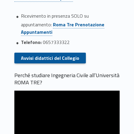
e
Ricevimento in presenza SOLO su
r
Link identifier #identifier__51713-6
appuntamento:
Roma Tre Prenotazione
i
Appuntamenti
Telefono:
0657333322
a
Link identifier #identifier__141124-7
C
Avvisi didattici del Collegio
i
Perché studiare Ingegneria Civile all’Università
v
ROMA TRE?
i
l
e