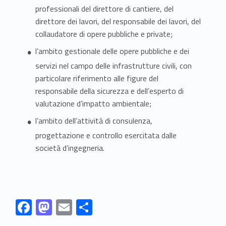
professionali del direttore di cantiere, del
direttore dei lavori, del responsabile dei lavori, del
collaudatore di opere pubbliche e private;
l’ambito gestionale delle opere pubbliche e dei
servizi nel campo delle infrastrutture civili, con
particolare riferimento alle figure del
responsabile della sicurezza e dell’esperto di
valutazione d’impatto ambientale;
l’ambito dell’attività di consulenza,
progettazione e controllo esercitata dalle
società d’ingegneria.
Link identifier #identifier__16365-8
Link identifier #identifier__149917-9
Link identifier #identifier__10286-10
Link identifier #identifier__75208-11
F
M
E
C
ac
as
m
o