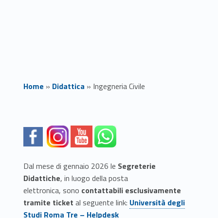
Home
»
Didattica
»
Ingegneria Civile
I
Link identifier #identifier__42840-1
Link identifier #identifier__105561-2
Link identifier #identifier__190521-3
Link identifier #identifier__48314-4
n
g
Dal mese di gennaio 2026 le
Segreterie
e
Didattiche
, in luogo della posta
elettronica, sono
contattabili
esclusivamente
g
Link identifier #identifier__66603-5
tramite ticket
al seguente link:
Università degli
n
Studi Roma Tre – Helpdesk