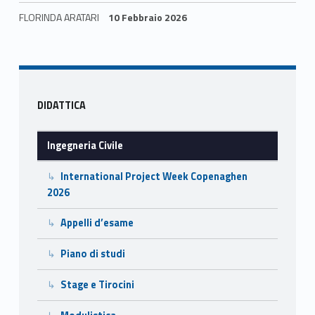
e
to
ai
n
FLORINDA ARATARI
10 Febbraio 2026
b
d
l
di
Skip back to navigation
o
o
vi
o
n
di
Sidebar
k
DIDATTICA
Ingegneria Civile
International Project Week Copenaghen
2026
Appelli d’esame
Piano di studi
Stage e Tirocini