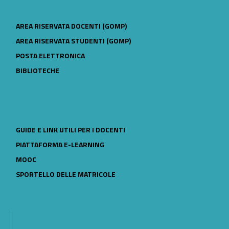
LINK IDENTIFIER #IDENTIFIER__180138-26
AREA RISERVATA DOCENTI (GOMP)
LINK IDENTIFIER #IDENTIFIER__15500-27
AREA RISERVATA STUDENTI (GOMP)
LINK IDENTIFIER #IDENTIFIER__16260-28
POSTA ELETTRONICA
LINK IDENTIFIER #IDENTIFIER__59594-29
BIBLIOTECHE
LINK IDENTIFIER #IDENTIFIER__173924-30
GUIDE E LINK UTILI PER I DOCENTI
LINK IDENTIFIER #IDENTIFIER__48925-31
PIATTAFORMA E-LEARNING
LINK IDENTIFIER #IDENTIFIER__164566-32
MOOC
LINK IDENTIFIER #IDENTIFIER__137717-33
SPORTELLO DELLE MATRICOLE