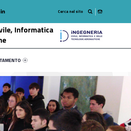
adio
linkedlin
am
outube
vile, Informatica
he
ry-84791-58
ntifier #link-menu-primary-77901-68
NTAMENTO