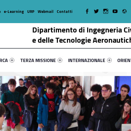
R
WebMan on Facebook
WebMan on Twitter
WebMan on Instagr
WebMan on Y
e
e-Learning
URP
Webmail
Contatti
Dipartimento di Ingegneria Ci
e delle Tecnologie Aeronautic
enu-primary-98310-17
dentifier #link-menu-primary-49873-38
Link identifier #link-menu-primary-24466-51
Link identifier #link-menu-prima
Link ide
ERCA
TERZA MISSIONE
INTERNAZIONALE
ORIE