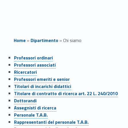
Home
»
Dipartimento
»
Chi siamo
Link identifier #identifier__124803-1
C
Professori ordinari
Link identifier #identifier__80680-2
Professori associati
h
Link identifier #identifier__197231-3
Ricercatori
Link identifier #identifier__1324-4
i
Professori emeriti e senior
Link identifier #identifier__47493-5
Titolari di incarichi didattici
s
Titolare di contratto di ricerca art. 22 L. 240/2010
Link identifier #identifier__28995-6
Dottorandi
i
Link identifier #identifier__76419-7
Assegnisti di ricerca
Link identifier #identifier__113054-8
a
Personale T.A.B.
Link identifier #identifier__85991-9
Rappresentanti del personale T.A.B.
Link identifier #identifier__73864-10