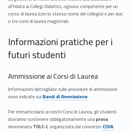
affidata ai Collegi Didattici, ognuno competente per un
corso di laurea (con lo stesso nome del collegio) e per due
o tre corsi di laurea magistrale.
Informazioni pratiche per i
futuri studenti
Ammissione ai Corsi di Laurea
Informazioni dettagliate sulle procedure di ammissione
Link identifier #identifier__20609-2
sono indicate sui
Bandi di Ammissione
.
Per immatricolarsi ai nostri Corsi di Laurea, gli studenti
dovranno sostenere obbligatoriamente una
prova
Link identifier #identifier__38736-3
denominata
TOLC-I
, organizzata dal consorzio
CISIA
.