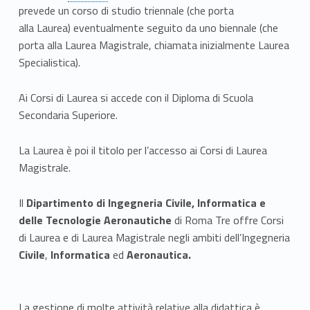
prevede un corso di studio triennale (che porta
a
alla Laurea) eventualmente seguito da uno biennale (che
f
porta alla Laurea Magistrale, chiamata inizialmente Laurea
Specialistica).
o
Ai Corsi di Laurea si accede con il Diploma di Scuola
r
Secondaria Superiore.
m
La Laurea è poi il titolo per l’accesso ai Corsi di Laurea
a
Magistrale.
t
Il
Dipartimento di Ingegneria Civile, Informatica e
i
delle Tecnologie Aeronautiche
di Roma Tre offre Corsi
di Laurea e di Laurea Magistrale negli ambiti dell’Ingegneria
v
Civile
,
Informatica
ed
Aeronautica.
a
La gestione di molte attività relative alla didattica è