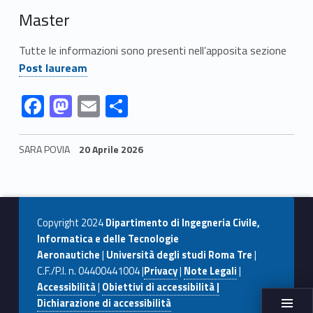
Master
Link identifier #identifier__57028-8
Tutte le informazioni sono presenti nell’apposita sezione
Post lauream
Link identifier #identifier__155755-9
Link identifier #identifier__177237-10
Link identifier #identifier__99565-11
Link identifier #identifier__32075-12
F
M
E
C
ac
as
m
o
e
to
ai
n
SARA POVIA
20 Aprile 2026
b
d
l
di
Skip back to navigation
o
o
vi
o
n
di
Copyright 2024
Dipartimento di Ingegneria Civile,
k
Informatica e delle Tecnologie
Aeronautiche
|
Università degli studi Roma Tre
|
C.F./P.I. n. 04400441004 |
Privacy
|
Note Legali
|
Accessibilità
|
Obiettivi di accessibilità |
Dichiarazione di accessibilità