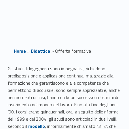
Home
»
Didattica
»
Offerta formativa
O
Gli studi di Ingegneria sono impegnativi, richiedono
predisposizione e applicazione continua, ma, grazie alla
f
formazione che garantiscono e alle competenze che
f
permettono di acquisire, sono sempre apprezzati e, anche
nei momenti di crisi, hanno un buon successo in termini di
e
inserimento nel mondo del lavoro. Fino alla fine degli anni
’90, i corsi erano quinquennali, ora, a seguito delle riforme
r
del 1999 e del 2004, gli studi sono articolati in due livelli,
Link identifier #identifier__192038-1
t
secondo il
modello
, informalmente chiamato “3+2”, che