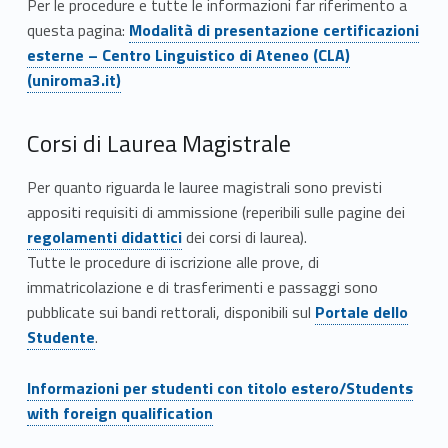
Per le procedure e tutte le informazioni far riferimento a
Link identifier #identifier__188578-4
questa pagina:
Modalità di presentazione certificazioni
esterne – Centro Linguistico di Ateneo (CLA)
(uniroma3.it)
Corsi di Laurea Magistrale
Per quanto riguarda le lauree magistrali sono previsti
Link identifier #identifier__127325-5
appositi requisiti di ammissione (reperibili sulle pagine dei
regolamenti didattici
dei corsi di laurea).
Tutte le procedure di iscrizione alle prove, di
immatricolazione e di trasferimenti e passaggi sono
Link identifier #identifier__59709-6
pubblicate sui bandi rettorali, disponibili sul
Portale dello
Studente
.
Link identifier #identifier__181747-7
Informazioni per studenti con titolo estero/Students
with foreign qualification