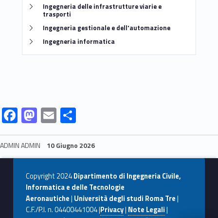
Link identifier #identifier__16561-8
Ingegneria delle infrastrutture viarie e
trasporti
Link identifier #identifier__127928-9
Ingegneria gestionale e dell'automazione
Link identifier #identifier__169002-10
Ingegneria informatica
Link identifier #identifier__192381-11
Link identifier #identifier__118529-12
Link identifier #identifier__57496-13
Link identifier #identifier__124883-14
F
M
E
C
ac
as
m
o
e
to
ai
n
ADMIN ADMIN
10 Giugno 2026
b
d
l
di
Skip back to navigation
o
o
vi
Copyright 2024
Dipartimento di Ingegneria Civile,
o
n
di
Informatica e delle Tecnologie
Aeronautiche
|
Università degli studi Roma Tre
|
k
C.F./P.I. n. 04400441004 |
Privacy
|
Note Legali
|