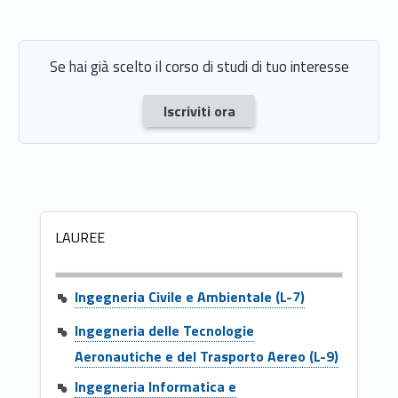
l
i
Se hai già scelto il corso di studi di tuo interesse
Link identifier #identifier__7027-1
Iscriviti ora
LAUREE
Ingegneria Civile e Ambientale (L-7)
Ingegneria delle Tecnologie
Aeronautiche e del Trasporto Aereo (L-9)
Ingegneria Informatica e