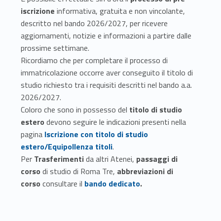
r
iscrizione
informativa, gratuita e non vincolante,
descritto nel bando 2026/2027, per ricevere
e
aggiornamenti, notizie e informazioni a partire dalle
e
prossime settimane.
Ricordiamo che per completare il processo di
m
immatricolazione occorre aver conseguito il titolo di
a
studio richiesto tra i requisiti descritti nel bando a.a.
2026/2027.
g
Coloro che sono in possesso del
titolo di studio
estero
devono seguire le indicazioni presenti nella
i
pagina
Iscrizione con titolo di studio
s
estero/Equipollenza titoli
.
Per
Trasferimenti
da altri Atenei,
passaggi di
t
corso
di studio di Roma Tre,
abbreviazioni di
r
corso
consultare il
bando dedicato
.
a