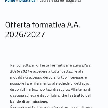
Home
»
Didattica
»
Lauree e lauree magistrali
L
Offerta formativa A.A.
a
2026/2027
u
r
e
e
Per consultare l’
offerta formativa
relativa all’a.a.
2026/2027
e accedere a tutti i dettagli e alle
e
modalità di accesso dei corsi di tuo interesse, è
l
possibile fare riferimento alle schede di dettaglio
disponibili nei box riportati di seguito. All’interno di
a
ciascuna scheda è disponibile anche l'
estratto del
u
bando di ammissione
.
È possibile effettuare sin d’ora il
processo di pre-