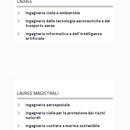
LAUREE
Link identifier #identifier__129925-2
Ingegneria civile e ambientale
Link identifier #identifier__194508-3
Ingegneria delle tecnologie aeronautiche e del
trasporto aereo
Link identifier #identifier__77002-4
Ingegneria informatica e dell'intelligenza
artificiale
LAUREE MAGISTRALI
Link identifier #identifier__167294-5
Ingegneria aerospaziale
Link identifier #identifier__183018-6
Ingegneria civile per la protezione dai rischi
naturali
Link identifier #identifier__163936-7
Ingegneria costiera e marina sostenibile