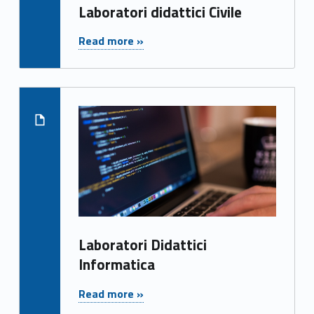
Laboratori didattici Civile
t
"Laboratori didattici Civile"
Read more »
o
r
i
Read more on "Laboratori Di
d
i
d
a
t
Laboratori Didattici
Informatica
t
"Laboratori Didattici Informatica"
Read more »
i