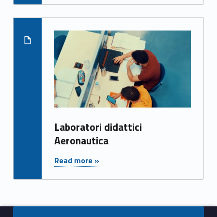
c
i
Read more on "Laboratori d
Laboratori didattici
Aeronautica
"Laboratori didattici Aeronautica"
Read more »