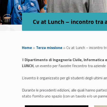
Cv at Lunch – incontro tra 
Home
»
Terza missione
»
Cv at Lunch – incontro tr
C
Il
Dipartimento di Ingegneria Civile, Informatica 
LUNCH
, un evento per favorire l’incontro tra aziende 
v
L’evento è organizzato per gli studenti degli ultimi an
a
Durante le precedenti edizioni, alle quali hanno partec
t
stato fornito uno spazio (con un tavolo e/o un pannello
Link identifier #identifier__45534-1
Link identifier #identifier__173385-2