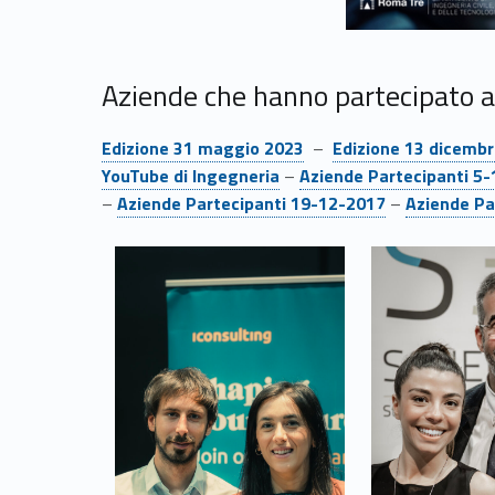
r
e
Aziende che hanno partecipato al
a
Link identifier #identifier__51429-10
Link identifier #identifier__195802-11
Edizione 31 maggio 2023
–
Edizione 13 dicemb
Link identifier #identifier__115707-15
YouTube di Ingegneria
–
Aziende Partecipanti 5
n
Link identifier #identifier__115469-19
Link identifier #identifier__20463-20
–
Aziende Partecipanti 19-12-2017
–
Aziende Pa
d
Link identifier #identifier__97271-21
Link identifier #identifier__22111-22
i