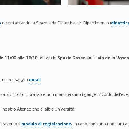
Link identifier #identifier__45599-6
o
o contattando la Segreteria Didattica del Dipartimento (
didattic
e 11:00 alle 16:30
presso lo
Spazio Rossellini
in
via della Vasc
Link identifier #identifier__3309-7
re un messaggio
email
.
i, sarà offerto il pranzo e non mancheranno i gadget ricordo dell’eve
l nostro Ateneo che di altre Università.
Link identifier #identifier__155801-8
traverso il
modulo di registrazione.
In caso contrario non sarà ass