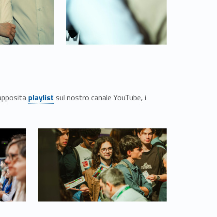
Link identifier #identifier__68410-31
’apposita
playlist
sul nostro canale YouTube, i
Link identifier #identifier__64984-35