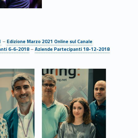
Link identifier #identifier__59063-14
1
–
Edizione Marzo 2021 Online sul Canale
Link identifier #identifier__31389-18
anti 6-6-2018
–
Aziende Partecipanti 18-12-2018
Link identifier #identifier__131234-25