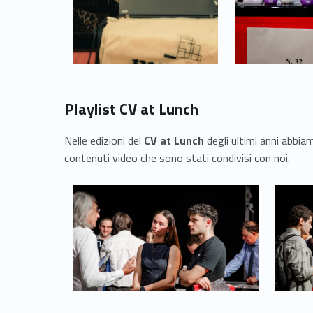
Playlist CV at Lunch
Nelle edizioni del
CV at Lunch
degli ultimi anni abbia
contenuti video che sono stati condivisi con noi.
Link identifier #identifier__173811-32
Link identifier #identifier__92632-33