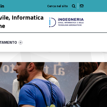
adio
linkedlin
am
outube
vile, Informatica
he
ry-7554-58
ntifier #link-menu-primary-28614-68
NTAMENTO