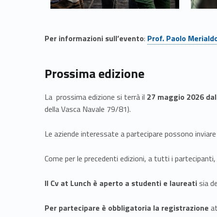
o
n
Link identifier #identifier__173216-5
Per informazioni sull’evento
:
Prof. Paolo Meriald
t
r
Prossima edizione
o
La prossima edizione si terrà il
27 maggio 2026 dall
della Vasca Navale 79/81).
t
Le aziende interessate a partecipare possono invia
r
Come per le precedenti edizioni, a tutti i partecipant
a
a
Il Cv at Lunch è aperto a studenti e laureati
sia de
z
Per partecipare è obbligatoria la registrazione
at