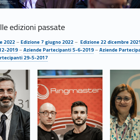
le edizioni passate
Link identifier #identifier__1152-12
Link identifier #identifier__73818-13
re 2022
–
Edizione 7 giugno 2022
–
Edizione 22 dicembre 202
Link identifier #identifier__14975-16
Link identifier #identifier__164670-17
-12-2019
–
Aziende Partecipanti 5-6-2019
–
Aziende Partecip
rtecipanti 29-5-2017
Link identifier #identifier__17096-23
Link identifier #identifier__53539-24