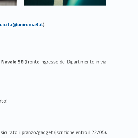
a.icita@uniroma3.it
).
a Navale 58
(fronte ingresso del Dipartimento in via
nto!
icurato il pranzo/gadget (iscrizione entro il 22/05).