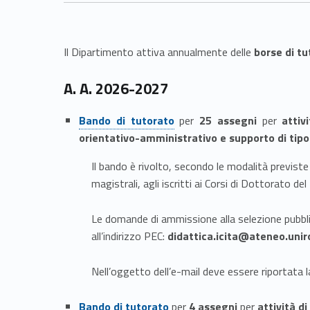
t
o
Il Dipartimento attiva annualmente delle
borse di tu
A. A. 2026-2027
Link identifier #identifier__111849-2
Bando di tutorato
per
25 assegni
per
attiv
orientativo-amministrativo e supporto di tipo
Il bando è rivolto, secondo le modalità previste d
magistrali, agli iscritti ai Corsi di Dottorato d
Le domande di ammissione alla selezione pubbl
all’indirizzo PEC:
didattica.icita@ateneo.unir
Nell’oggetto dell’e-mail deve essere riportata la
Link identifier #identifier__150284-3
Bando di tutorato
per
4 assegni
per
attività d