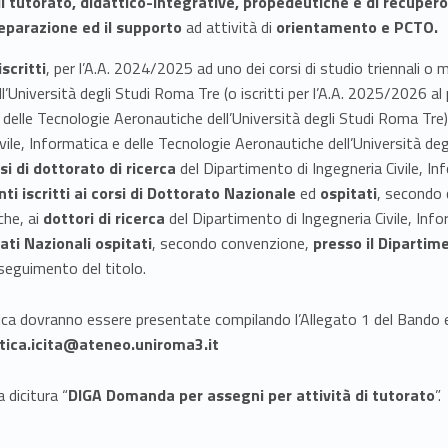
di tutorato
, didattico-integrative, propedeutiche e di recuper
eparazione ed il supporto
ad attività di
orientamento e PCTO.
scritti
, per l’A.A. 2024/2025 ad uno dei corsi di studio triennali o m
’Università degli Studi Roma Tre (o iscritti per l’A.A. 2025/2026 al 
 delle Tecnologie Aeronautiche dell’Università degli Studi Roma Tre)
Civile, Informatica e delle Tecnologie Aeronautiche dell’Università d
rsi di dottorato di ricerca
del Dipartimento di Ingegneria Civile, I
ti iscritti ai corsi di Dottorato Nazionale
ed
ospitati
, secondo
che, ai
dottori di ricerca
del Dipartimento di Ingegneria Civile, Inf
ti Nazionali ospitati
, secondo convenzione,
presso il Dipartim
seguimento del titolo.
ica dovranno essere presentate compilando l’Allegato 1 del Bando 
tica.icita@ateneo.uniroma3.it
 dicitura “
DIGA Domanda per assegni per attività di tutorato
”.