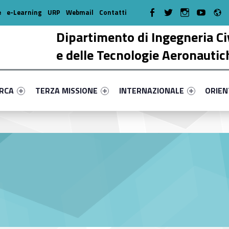
R
WebMan on Facebook
WebMan on Twitter
WebMan on Instagr
WebMan on Y
e
e-Learning
URP
Webmail
Contatti
Dipartimento di Ingegneria Ci
e delle Tecnologie Aeronautic
enu-primary-72787-17
dentifier #link-menu-primary-87518-38
Link identifier #link-menu-primary-15048-51
Link identifier #link-menu-prima
Link ide
ERCA
TERZA MISSIONE
INTERNAZIONALE
ORIE