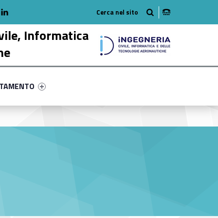
adio
linkedlin
am
outube
vile, Informatica
he
ry-5804-58
ntifier #link-menu-primary-4342-68
NTAMENTO