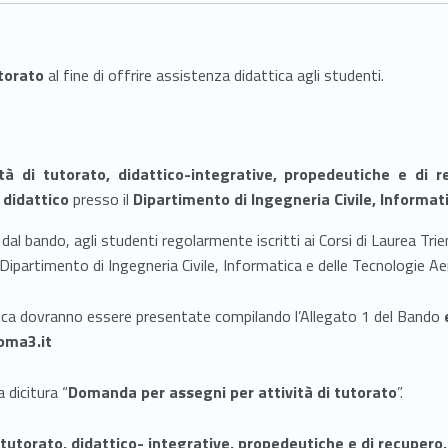
torato
al fine di offrire assistenza didattica agli studenti.
ità di tutorato, didattico-integrative, propedeutiche e di 
 didattico
presso il
Dipartimento di Ingegneria Civile, Informat
al bando, agli studenti regolarmente iscritti ai Corsi di Laurea Trienn
el Dipartimento di Ingegneria Civile, Informatica e delle Tecnologie A
ica dovranno essere presentate compilando l’Allegato 1 del Bando
oma3.it
 dicitura “
Domanda per assegni per attività di tutorato
”.
i tutorato, didattico- integrative, propedeutiche e di recupero,