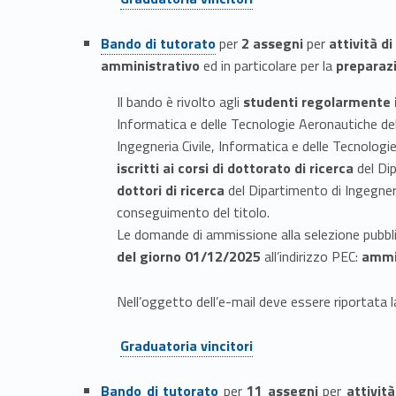
Link identifier #identifier__24743-8
Bando di tutorato
per
2 assegni
per
attività d
amministrativo
ed in particolare per la
preparaz
Il bando è rivolto agli
studenti regolarmente i
Informatica e delle Tecnologie Aeronautiche del
Ingegneria Civile, Informatica e delle Tecnologi
iscritti ai corsi di dottorato di ricerca
del Dip
dottori di ricerca
del Dipartimento di Ingegneri
conseguimento del titolo.
Le domande di ammissione alla selezione pubbl
del giorno 01/12/2025
all’indirizzo PEC:
ammi
Nell’oggetto dell’e-mail deve essere riportata la
Link identifier #identifier__136190-9
Graduatoria vincitori
Link identifier #identifier__56077-10
Bando di tutorato
per
11 assegni
per
attivit