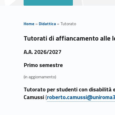
Home
»
Didattica
»
Tutorato
T
Tutorati di affiancamento alle 
u
A.A. 2026/2027
t
Primo semestre
o
(in aggiornamento)
r
Tutorato per studenti con disabilità 
Link identifier #identifier__56468-1
Camussi
(
roberto.camussi@uniroma3
a