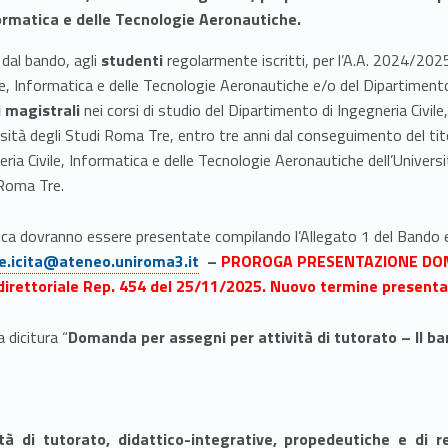
formatica e delle Tecnologie Aeronautiche.
 dal bando, agli
studenti
regolarmente iscritti, per l’A.A. 2024/2025
le, Informatica e delle Tecnologie Aeronautiche e/o del Dipartimento
i magistrali
nei corsi di studio del Dipartimento di Ingegneria Civil
sità degli Studi Roma Tre, entro tre anni dal conseguimento del tito
eria Civile, Informatica e delle Tecnologie Aeronautiche dell’Univer
 Roma Tre.
ica dovranno essere presentate compilando l’Allegato 1 del Bando 
e.icita@ateneo.uniroma3.it
–
PROROGA PRESENTAZIONE DO
irettoriale Rep. 454 del 25/11/2025. Nuovo termine present
 dicitura “
Domanda per assegni per attività di tutorato – II b
ità di tutorato
, didattico-integrative, propedeutiche e di r