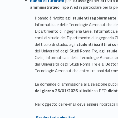
Bando di tutorato
per
10 assegni
per
attività 
amministrativo Tipo A
ed in particolare per la
pr
Il bando è rivolto agli
studenti regolarmente i
Informatica e delle Tecnologie Aeronautiche dell
Dipartimento di Ingegneria Civile, Informatica e
corsi di studio del Dipartimento di Ingegneria 
del titolo di studio, agli
studenti iscritti ai co
dell’Università degli Studi Roma Tre, agli
studen
Civile, Informatica e delle Tecnologie Aeronauti
dell’Università degli Studi Roma Tre e ai
Dottora
Tecnologie Aeronautiche entro tre anni dal con
Le domande di ammissione alla selezione pubbl
del giorno 26/01/2026
all’indirizzo PEC:
didat
Nell’oggetto dell’e-mail deve essere riportata la
Link identifier #identifier__137045-7
Graduatoria vincitori