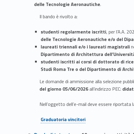
delle Tecnologie Aeronautiche
.
Il bando è rivolto a:
studenti regolarmente iscritti
, per l’A.A. 
delle Tecnologie Aeronautiche e/o del Dipa
laureati triennali e/o i laureati magistrali
ne
Dipartimento di Architettura dell’Universit
studenti iscritti ai corsi di dottorato di ric
Studi Roma Tre o del Dipartimento di Archi
Le domande di ammissione alla selezione pubbl
del giorno 05/06/2026
all’indirizzo PEC:
didat
Nell’oggetto dell’e-mail deve essere riportata la
Link identifier #identifier__158939-5
Graduatoria vincitori
Link identifier #identifier__82591-6