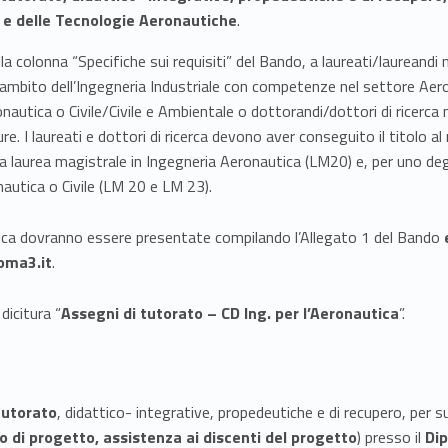
a e delle Tecnologie Aeronautiche
.
a colonna “Specifiche sui requisiti” del Bando, a laureati/laureandi 
l’ambito dell’Ingegneria Industriale con competenze nel settore Aero
onautica o Civile/Civile e Ambientale o dottorandi/dottori di ricerca
ure. I laureati e dottori di ricerca devono aver conseguito il titolo a
a laurea magistrale in Ingegneria Aeronautica (LM20) e, per uno degl
nautica o Civile (LM 20 e LM 23).
ica dovranno essere presentate compilando l’Allegato 1 del Bando
oma3.it
.
dicitura “
Assegni di tutorato – CD Ing. per l’Aeronautica
”.
tutorato
, didattico- integrative, propedeutiche e di recupero, per 
o di progetto, assistenza ai discenti del progetto
) presso il
Dip