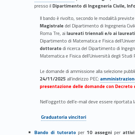
presso il
Dipartimento di Ingegneria Civile, In
Il bando è rivolto, secondo le modalità previste
Magistrale
del Dipartimento di Ingegneria Civi
Roma Tre, ai
laureati triennali e/o ai laureat
Dipartimento di Matematica e Fisica dell’Univer
dottorato
di ricerca del Dipartimento di Ingegn
Matematica e Fisica dell’Università degli Studi
Le domande di ammissione alla selezione pubbl
Link identifier #identifier__108479-11
24/11/2025
all’indirizzo PEC:
amministrazion
presentazione delle domande con Decreto d
Nell’oggetto dell’e-mail deve essere riportata la
Link identifier #identifier__49182-12
Graduatoria vincitori
Link identifier #identifier__169712-13
Bando di tutorato
per
10 assegni
per
attiv