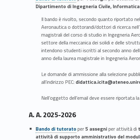
Dipartimento di Ingegneria Civile, Informatic
Il bando è rivolto, secondo quanto riportato nell
Aeronautica o dottorandi/dottori di ricerca nel
magistrali del corso di studio in Ingegneria Aer
settore della meccanica dei solidi e delle strutt
intendono studenti iscritti al secondo anno dell
anno della laurea magistrale in Ingegneria Aero
Le domande di ammissione alla selezione pubbl
all’indirizzo PEC:
didattica.icita@ateneo.unir
Nell’oggetto dell’email deve essere riportata la 
A. A. 2025-2026
Link identifier #identifier__65777-4
Bando di tutorato
per
5 assegni
per attività di
attività di supporto amministrativo del modul