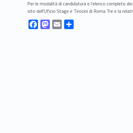
Per le modalità di candidatura e l'elenco completo dei pr
sito dell'Uficio Stage e Tirocini di Roma Tre e la relat
Link identifier #identifier__189483-1
Link identifier #identifier__50668-2
Link identifier #identifier__39461-3
Link identifier #identifier__47852-4
F
M
E
S
ac
as
m
h
Skip back to navigation
e
to
ai
ar
b
d
l
e
o
o
o
n
k