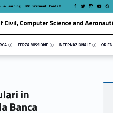
R
WebMan on Facebook
WebMan on Twitter
WebMan on Instagr
WebMan on Y
e
e-Learning
URP
Webmail
Contatti
 Civil, Computer Science and Aeronaut
enu-primary-15495-17
dentifier #link-menu-primary-23752-38
Link identifier #link-menu-primary-16912-51
Link identifier #link-menu-prima
Link ide
ERCA
TERZA MISSIONE
INTERNAZIONALE
ORIE
lari in
 la Banca