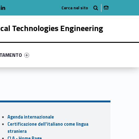
adio
linkedlin
am
outube
ical Technologies Engineering
ry-7292-58
ntifier #link-menu-primary-12587-68
NTAMENTO
Sidebar
Agenda internazionale
Certificazione dell'italiano come lingua
straniera
CLA - Home Page