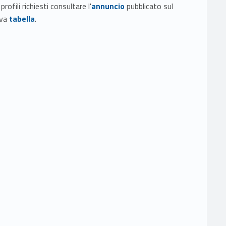
Link identifier #identifier__107778-1
ofili richiesti consultare l'
annuncio
pubblicato sul
Link identifier #identifier__99227-2
iva
tabella
.