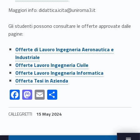
Maggiori info: didattica.icita@uniroma3.it
Gli studenti possono consultare le offerte approvate dalle
pagine:
Link identifier #identifier__177275-3
Offerte di Lavoro Ingegneria Aeronautica e
Industriale
Link identifier #identifier__172977-4
Offerte Lavoro Ingegneria Civile
Link identifier #identifier__197320-5
Offerte Lavoro Ingegneria Informatica
Link identifier #identifier__68202-6
Offerta Tesi in Azienda
Link identifier #identifier__168173-6
Link identifier #identifier__13871-7
Link identifier #identifier__155140-8
Link identifier #identifier__123603-9
F
M
E
S
ac
as
m
h
e
to
ai
ar
CALLEGRETTI
15 May 2024
b
d
l
e
Skip back to navigation
o
o