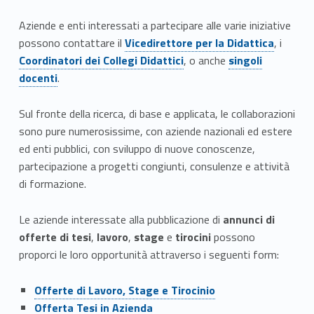
n
Aziende e enti interessati a partecipare alle varie iniziative
Link identifier #identifier__198539-3
Link identifier #identifier__100335-4
d
possono contattare il
Vicedirettore per la Didattica
, i
Link identifier #identifier__86093-5
Coordinatori dei Collegi Didattici
, o anche
singoli
e
docenti
.
Sul fronte della ricerca, di base e applicata, le collaborazioni
sono pure numerosissime, con aziende nazionali ed estere
ed enti pubblici, con sviluppo di nuove conoscenze,
partecipazione a progetti congiunti, consulenze e attività
di formazione.
Le aziende interessate alla pubblicazione di
annunci di
offerte di tesi
,
lavoro
,
stage
e
tirocini
possono
proporci le loro opportunità attraverso i seguenti form:
Link identifier #identifier__80722-1
Offerte di Lavoro, Stage e Tirocinio
Link identifier #identifier__168582-2
Offerta Tesi in Azienda