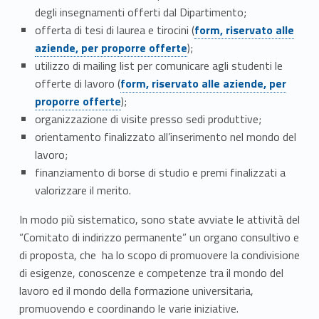
degli insegnamenti offerti dal Dipartimento;
t
Link identifier #identifier__167722-1
offerta di tesi di laurea e tirocini (
form, riservato alle
à
aziende, per proporre offerte
);
utilizzo di mailing list per comunicare agli studenti le
c
Link identifier #identifier__120612-2
offerte di lavoro (
form, riservato alle aziende, per
proporre offerte
);
o
organizzazione di visite presso sedi produttive;
n
orientamento finalizzato all’inserimento nel mondo del
lavoro;
l
finanziamento di borse di studio e premi finalizzati a
e
valorizzare il merito.
a
In modo più sistematico, sono state avviate le attività del
“Comitato di indirizzo permanente” un organo consultivo e
z
di proposta, che ha lo scopo di promuovere la condivisione
di esigenze, conoscenze e competenze tra il mondo del
i
lavoro ed il mondo della formazione universitaria,
e
promuovendo e coordinando le varie iniziative.