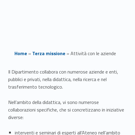
Home
»
Terza missione
»
Attività con le aziende
A
Il Dipartimento collabora con numerose aziende e enti,
pubblici e privati, nella didattica, nella ricerca e nel
t
trasferimento tecnologico.
t
Nell’ambito della didattica, vi sono numerose
i
collaborazioni specifiche, che si concretizzano in iniziative
diverse:
v
i
interventi e seminari di esperti all’Ateneo nell’ambito