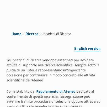
Home
»
Ricerca
»
Incarichi di Ricerca
Link identifier #identifier__28431-1
I
English version
n
Gli incarichi di ricerca vengono assegnati per svolgere
attività di supporto alla ricerca scientifica, sempre sotto la
c
guida di un Tutor e
rappresentano un’importante
a
occasione per contribuire in modo concreto alle attività
scientifiche dell’Ateneo
r
Link identifier #identifier__123506-2
Come stabilito dal
Regolamento di Ateneo
dedicato al
i
conferimento di questi incarichi, l’assegnazione può
avvenire tramite procedure di selezione oppure attraverso
avvisi rivolti a chi manifesta il proprio interesse.