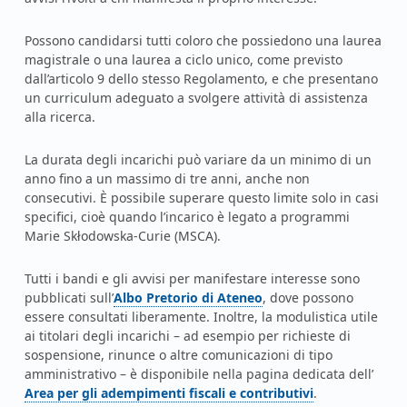
c
h
Possono candidarsi tutti coloro che possiedono una laurea
magistrale o una laurea a ciclo unico, come previsto
i
dall’articolo 9 dello stesso Regolamento, e che presentano
d
un curriculum adeguato a svolgere attività di assistenza
alla ricerca.
i
La durata degli incarichi può variare da un minimo di un
R
anno fino a un massimo di tre anni, anche non
consecutivi. È possibile superare questo limite solo in casi
i
specifici, cioè quando l’incarico è legato a programmi
Marie Skłodowska‑Curie (MSCA).
c
e
Tutti i bandi e gli avvisi per manifestare interesse sono
Link identifier #identifier__104099-3
pubblicati sull’
Albo Pretorio di Ateneo
, dove possono
r
essere consultati liberamente. Inoltre, la modulistica utile
ai titolari degli incarichi – ad esempio per richieste di
c
sospensione, rinunce o altre comunicazioni di tipo
Link identifier #identifier__124589-4
amministrativo – è disponibile nella pagina dedicata dell’
a
Area per gli adempimenti fiscali e contributivi
.