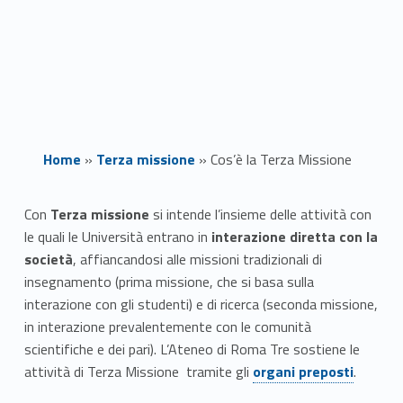
Home
»
Terza missione
»
Cos’è la Terza Missione
C
Con
Terza missione
si intende l’insieme delle attività con
le quali le Università entrano in
interazione diretta con la
o
società
, affiancandosi alle missioni tradizionali di
s
insegnamento (prima missione, che si basa sulla
interazione con gli studenti) e di ricerca (seconda missione,
’
in interazione prevalentemente con le comunità
scientifiche e dei pari). L’Ateneo di Roma Tre sostiene le
è
Link identifier #identifier__155515-1
Link identifier #identifier__60667-1
attività di Terza Missione tramite gli
organi preposti
.
l