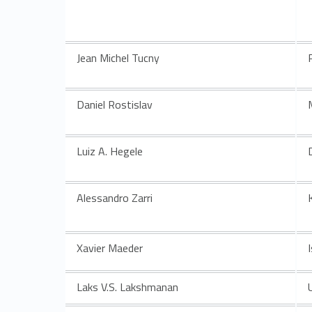
r
Jean Michel Tucny
Daniel Rostislav
Luiz A. Hegele
Alessandro Zarri
Xavier Maeder
Laks V.S. Lakshmanan