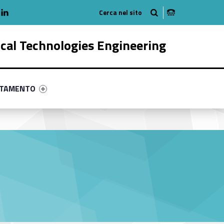
adio
linkedlin
am
outube
ical Technologies Engineering
ry-76303-58
ntifier #link-menu-primary-90308-68
NTAMENTO