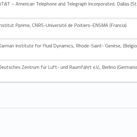
AT&T – American Telephone and Telegraph Incorporated, Dallas (Sta
Institut Pprime, CNRS-Université de Poitiers-ENSMA (Francia)
Karman Institute for Fluid Dynamics, Rhode-Saint- Genèse, (Belgio
Deutsches Zentrum für Luft- und Raumfahrt e.V., Berlino (Germania