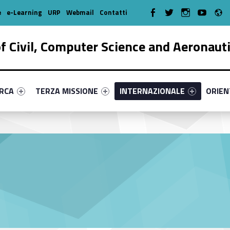
R
WebMan on Facebook
WebMan on Twitter
WebMan on Instagr
WebMan on Y
e
e-Learning
URP
Webmail
Contatti
 Civil, Computer Science and Aeronaut
enu-primary-10811-17
dentifier #link-menu-primary-33773-38
Link identifier #link-menu-primary-27998-51
Link identifier #link-menu-prima
Link ide
ERCA
TERZA MISSIONE
INTERNAZIONALE
ORIE