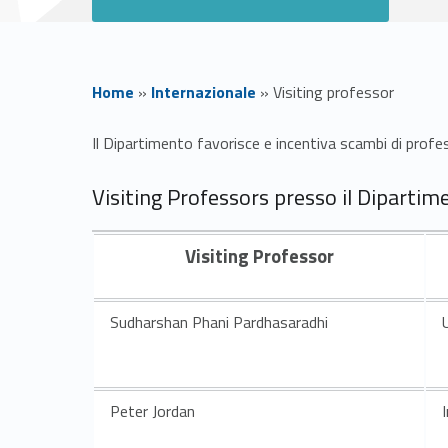
Home
»
Internazionale
»
Visiting professor
V
Il Dipartimento favorisce e incentiva scambi di profes
i
Visiting Professors presso il Dipartim
s
Visiting Professor
i
Sudharshan Phani Pardhasaradhi
t
i
Peter Jordan