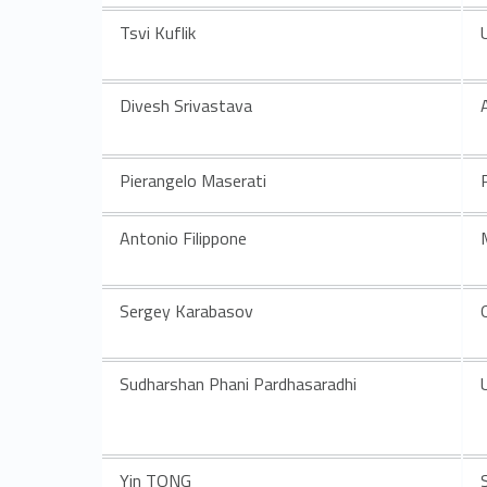
n
Tsvi Kuflik
g
p
Divesh Srivastava
r
Pierangelo Maserati
o
Antonio Filippone
f
e
Sergey Karabasov
s
Sudharshan Phani Pardhasaradhi
s
o
Yin TONG