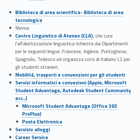
Link identifier #identifier__165955-11
Biblioteca di area scientifica- Biblioteca di area
tecnologica
Mense
Link identifier #identifier__105488-12
Centro Linguistico di Ateneo (CLA)
, che cura
l’alfabetizzazione linguistica richiesta dai Dipartimenti
per le seguenti lingue: Francese, Inglese, Portoghese,
Spagnolo, Tedesco ed organizza corsi di italiano L2 per
gli studenti stranieri.
Link identifier #identifier__198910-13
Mobilità, trasporti e convenzioni per gli studenti
Link identifier #identifier__22424-14
Servizi informatici e convezioni (Apple, Microsoft
Student Advantage, Autodesk Student Community
ecc..)
Link identifier #identifier__140220-15
Microsoft Student Advantage (Office 365
ProPlus)
Link identifier #identifier__127587-16
Posta Elettronica
Link identifier #identifier__167245-17
Servizio alloggi
Link identifier #identifier__174427-18
Career Service