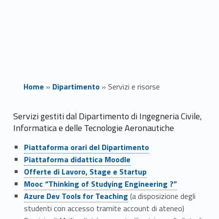
Home
»
Dipartimento
»
Servizi e risorse
S
Servizi gestiti dal Dipartimento di Ingegneria Civile,
Informatica e delle Tecnologie Aeronautiche
e
Link identifier #identifier__184319-1
Piattaforma orari del Dipartimento
r
Link identifier #identifier__30453-2
Piattaforma didattica Moodle
Link identifier #identifier__119435-3
Offerte di Lavoro, Stage e Startup
v
Link identifier #identifier__136471-4
Mooc “Thinking of Studying Engineering ?”
i
Link identifier #identifier__117101-5
Azure Dev Tools for Teaching
(a disposizione degli
studenti con accesso tramite account di ateneo)
z