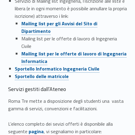
Servizio di Mailing list Ingegneria, l’iscrizione alle liste è
i
libera (e in ogni momento è possibile annullare la propria
iscrizione) attraverso i link:
e
Link identifier #identifier__100070-6
Mailing list per gli Avvisi del Sito di
Dipartimento
r
Mailing list per le offerte di lavoro di Ingegneria
i
Civile
Link identifier #identifier__76394-7
Mailing list per le offerte di lavoro di Ingegneria
s
Informatica
Link identifier #identifier__85230-8
o
Sportello Informatico Ingegneria Civile
Link identifier #identifier__79239-9
Sportello delle matricole
r
Servizi gestiti dall’Ateneo
s
Roma Tre mette a disposizione degli studenti una vasta
e
gamma di servizi, convenzioni e facilitazioni.
L’elenco completo dei sevizi offerti è disponibile alla
Link identifier #identifier__1148-10
seguente
pagina
, vi segnaliamo in particolare: