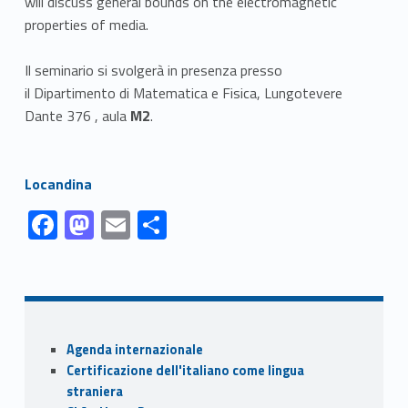
will discuss general bounds on the electromagnetic
properties of media.
Il seminario si svolgerà in presenza presso
il Dipartimento di Matematica e Fisica, Lungotevere
Dante 376 , aula
M2
.
Link identifier #identifier__118259-1
Locandina
Link identifier #identifier__173126-1
Link identifier #identifier__142806-2
Link identifier #identifier__93346-3
Link identifier #identifier__3286-4
F
M
E
S
ac
as
m
h
Skip back to navigation
e
to
ai
ar
b
d
l
e
o
o
Sidebar
Agenda internazionale
o
n
Certificazione dell'italiano come lingua
k
straniera