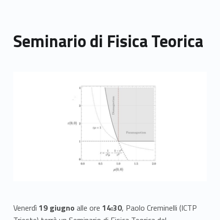
Seminario di Fisica Teorica
Link identifier archive #link-archive-thumb-soap-54152
Venerdì
19 giugno
alle ore
14:30
, Paolo Creminelli (ICTP
Trieste) terrà un Seminario di Fisica Teorica dal