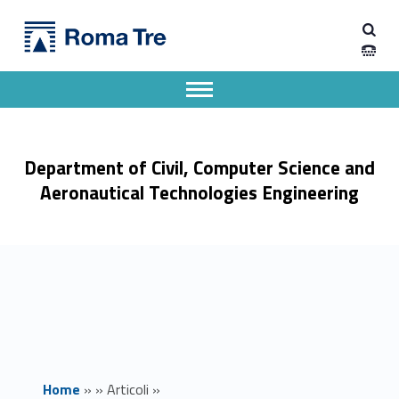
Primary Menu
Seminario di Fisica Teorica - Dipartimento di Ingegneria Civile, Informatica e delle Tecnologie Aeronautiche
Dipartimento di Ingegneria Civile, Informatica e delle Tecnologie Aeronautiche
Dipartimento di Ingegneria dell'Università degli Studi Roma Tre
Apri il menu secondario
Header info sidebar
Department of Civil, Computer Science and
Aeronautical Technologies Engineering
Home
»
»
Articoli
»