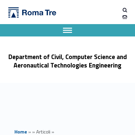
Primary Menu
Seminario di Crittografia - Dipartimento di Ingegneria Civile, Informatica e delle Tecnologie Aeronautiche
Dipartimento di Ingegneria Civile, Informatica e delle Tecnologie Aeronautiche
Dipartimento di Ingegneria dell'Università degli Studi Roma Tre
Apri il menu secondario
Header info sidebar
Department of Civil, Computer Science and
Aeronautical Technologies Engineering
Home
»
»
Articoli
»