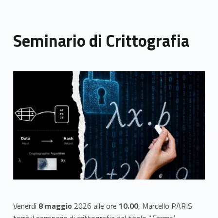
Seminario di Crittografia
Link identifier archive #link-archive-thumb-soap-57581
Venerdì
8 maggio
2026 alle ore
10.00
, Marcello PARIS
terrà il seminario di crittografia dal titolo "
Formal