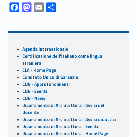
Link identifier #identifier__173486-1
Link identifier #identifier__34081-2
Link identifier #identifier__96935-3
Link identifier #identifier__26209-4
F
M
E
S
ac
as
m
h
Skip back to navigation
e
to
ai
ar
b
d
l
e
o
o
Sidebar
Agenda internazionale
o
n
Certificazione dell'italiano come lingua
k
straniera
CLA - Home Page
Comitato Unico di Garanzia
CUG - Approfondimenti
CUG - Eventi
CUG - News
Dipartimento di Architettura - Avvisi del
docente
Dipartimento di Architettura - Avvisi didattici
Dipartimento di Architettura - Eventi
Dipartimento di Architettura - Home Page