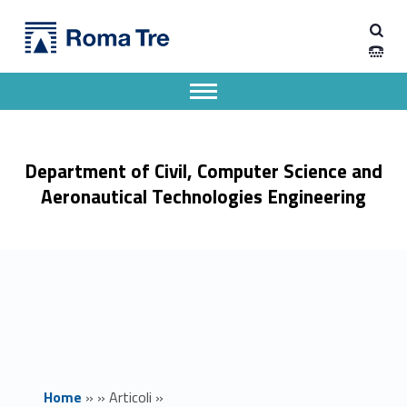
Primary Menu
Ricognizione interna master MAMM - Dipartimento di Ingegneria Civile, Informatica e delle Tecnologie Aeronautiche
Dipartimento di Ingegneria Civile, Informatica e delle Tecnologie Aeronautiche
Dipartimento di Ingegneria dell'Università degli Studi Roma Tre
Apri il menu secondario
Header info sidebar
Department of Civil, Computer Science and
Aeronautical Technologies Engineering
Home
»
»
Articoli
»