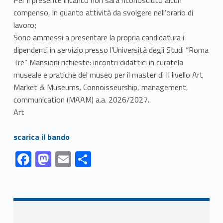
compenso, in quanto attività da svolgere nell’orario di
lavoro;
Sono ammessi a presentare la propria candidatura i
dipendenti in servizio presso l’Università degli Studi “Roma
Tre” Mansioni richieste: incontri didattici in curatela
museale e pratiche del museo per il master di II livello Art
Market & Museums. Connoisseurship, management,
communication (MAAM) a.a. 2026/2027.
Art
Link identifier #identifier__168525-1
scarica il bando
Link identifier #identifier__42579-1
Link identifier #identifier__29782-2
Link identifier #identifier__51942-3
Link identifier #identifier__42675-4
F
M
E
S
ac
as
m
h
Skip back to navigation
e
to
ai
ar
b
d
l
e
o
o
Sidebar