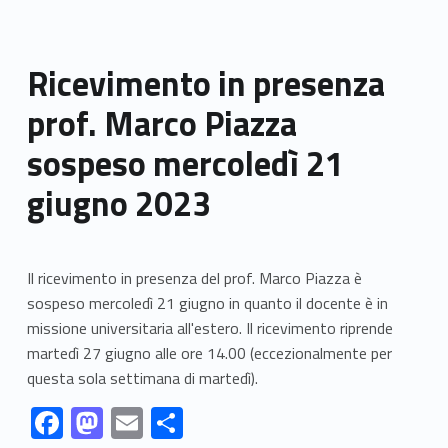
Ricevimento in presenza
prof. Marco Piazza
sospeso mercoledì 21
giugno 2023
Il ricevimento in presenza del prof. Marco Piazza è
sospeso mercoledì 21 giugno in quanto il docente è in
missione universitaria all'estero. Il ricevimento riprende
martedì 27 giugno alle ore 14.00 (eccezionalmente per
questa sola settimana di martedì).
Link identifier #identifier__95782-1
Link identifier #identifier__182609-2
Link identifier #identifier__35210-3
Link identifier #identifier__184563-4
F
M
E
S