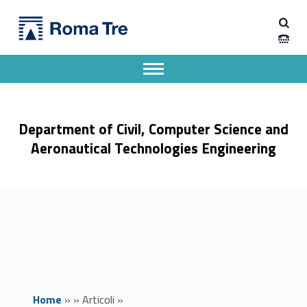
Primary Menu
Dipartimento di Ingegneria Civile, Informatica e delle Tecnologie Aeronautiche
Ricevimento in presenza prof. Marco Piazza sospeso mercoledì 21 giugno 2023 - Dipartimento di Ingegneria Civile, Informatica e delle Tecnologie Aeronautiche
Dipartimento di Ingegneria dell'Università degli Studi Roma Tre
Apri il menu secondario
Header info sidebar
Department of Civil, Computer Science and
Aeronautical Technologies Engineering
Home
»
»
Articoli
»