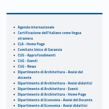
ac
as
m
h
Skip back to navigation
e
to
ai
ar
b
d
l
e
o
o
Sidebar
Agenda internazionale
o
n
Certificazione dell'italiano come lingua
k
straniera
CLA - Home Page
Comitato Unico di Garanzia
CUG - Approfondimenti
CUG - Eventi
CUG - News
Dipartimento di Architettura - Avvisi del
docente
Dipartimento di Architettura - Avvisi didattici
Dipartimento di Architettura - Eventi
Dipartimento di Architettura - Home Page
Dipartimento di Economia - Avvisi del Docente
Dipartimento di Economia - Avvisi didattici