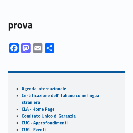
prova
Link identifier #identifier__169998-1
Link identifier #identifier__95140-2
Link identifier #identifier__143636-3
Link identifier #identifier__147727-4
F
M
E
S
ac
as
m
h
Skip back to navigation
e
to
ai
ar
b
d
l
e
o
o
Sidebar
Agenda internazionale
o
n
Certificazione dell'italiano come lingua
k
straniera
CLA - Home Page
Comitato Unico di Garanzia
CUG - Approfondimenti
CUG - Eventi