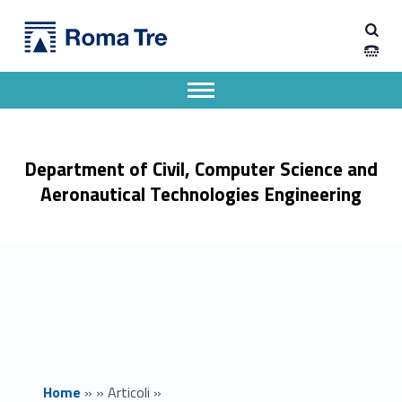
Primary Menu
prova - Dipartimento di Ingegneria Civile, Informatica e delle Tecnologie Aeronautiche
Dipartimento di Ingegneria Civile, Informatica e delle Tecnologie Aeronautiche
Dipartimento di Ingegneria dell'Università degli Studi Roma Tre
Apri il menu secondario
Header info sidebar
Department of Civil, Computer Science and
Aeronautical Technologies Engineering
Home
»
»
Articoli
»