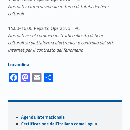
Normativa internazionale in tema di tutela dei beni
culturali
14.00-16.00 Reparto Operativo TPC
Normative sul commercio: traffico illecito di beni
culturali
su piattaforma elettronica e controllo dei siti
internet per il contrasto del fenomeno
Link identifier #identifier__31846-1
Locandina
Link identifier #identifier__109225-1
Link identifier #identifier__189671-2
Link identifier #identifier__163052-3
Link identifier #identifier__82817-4
F
M
E
S
ac
as
m
h
Skip back to navigation
e
to
ai
ar
b
d
l
e
o
o
Sidebar
Agenda internazionale
o
n
Certificazione dell'italiano come lingua