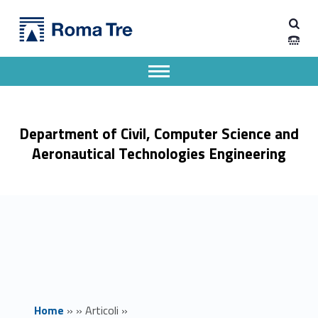
Primary Menu
Dipartimento di Ingegneria Civile, Informatica e delle Tecnologie Aeronautiche
Modulo di base II "La tutela del patrimonio culturale dalle aggressioni criminali" - Dipartimento di Ingegneria Civile, Informatica e delle Tecnologie Aeronautiche
Dipartimento di Ingegneria dell'Università degli Studi Roma Tre
Apri il menu secondario
Header info sidebar
Department of Civil, Computer Science and
Aeronautical Technologies Engineering
Home
»
»
Articoli
»