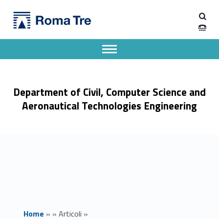
Primary Menu
Dipartimento di Ingegneria Civile, Informatica e delle Tecnologie Aeronautiche
Modulo di base I “La conoscenza e la tutela del patrimonio culturale attraverso l’analisi di casi studio” - Dipartimento di Ingegneria Civile, Informatica e delle Tecnologie Aeronautiche
Dipartimento di Ingegneria dell'Università degli Studi Roma Tre
Apri il menu secondario
Header info sidebar
Department of Civil, Computer Science and
Aeronautical Technologies Engineering
Home
»
»
Articoli
»