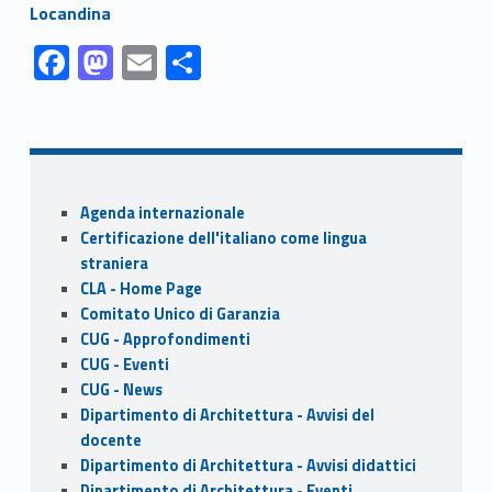
Link identifier #identifier__97785-1
Locandina
Link identifier #identifier__117646-1
Link identifier #identifier__150508-2
Link identifier #identifier__74968-3
Link identifier #identifier__165161-4
F
M
E
S
ac
as
m
h
Skip back to navigation
e
to
ai
ar
b
d
l
e
o
o
Sidebar
Agenda internazionale
o
n
Certificazione dell'italiano come lingua
k
straniera
CLA - Home Page
Comitato Unico di Garanzia
CUG - Approfondimenti
CUG - Eventi
CUG - News
Dipartimento di Architettura - Avvisi del
docente
Dipartimento di Architettura - Avvisi didattici
Dipartimento di Architettura - Eventi