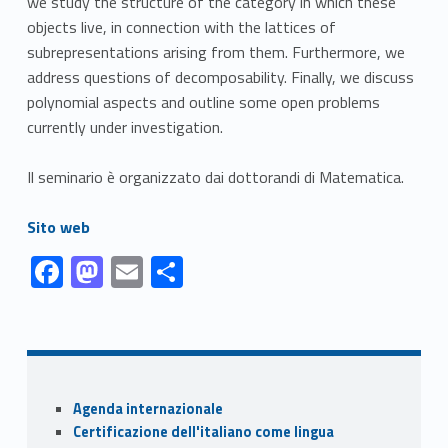
we study the structure of the category in which these
objects live, in connection with the lattices of
subrepresentations arising from them. Furthermore, we
address questions of decomposability. Finally, we discuss
polynomial aspects and outline some open problems
currently under investigation.
Il seminario è organizzato dai dottorandi di Matematica.
Link identifier #identifier__28277-1
Sito web
Link identifier #identifier__143667-1
Link identifier #identifier__9596-2
Link identifier #identifier__30615-3
Link identifier #identifier__28184-4
F
M
E
S
ac
as
m
h
Skip back to navigation
e
to
ai
ar
b
d
l
e
o
o
Sidebar
Agenda internazionale
o
n
Certificazione dell'italiano come lingua