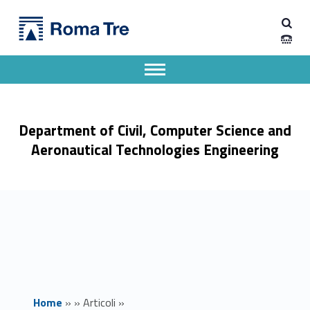
Primary Menu
Math Junior Seminar - Dipartimento di Ingegneria Civile, Informatica e delle Tecnologie Aeronautiche
Dipartimento di Ingegneria Civile, Informatica e delle Tecnologie Aeronautiche
Dipartimento di Ingegneria dell'Università degli Studi Roma Tre
Apri il menu secondario
Header info sidebar
Department of Civil, Computer Science and
Aeronautical Technologies Engineering
Home
»
»
Articoli
»