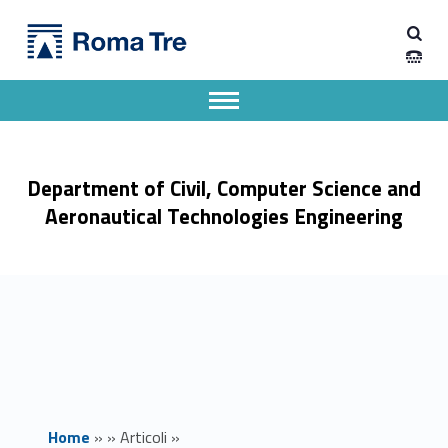
Primary Menu
Math Junior Seminar - Dipartimento di Ingegneria Civile, Informatica e delle Tecnologie Aeronautiche
Dipartimento di Ingegneria Civile, Informatica e delle Tecnologie Aeronautiche
Dipartimento di Ingegneria dell'Università degli Studi Roma Tre
Apri il menu secondario
Header info sidebar
Department of Civil, Computer Science and
Aeronautical Technologies Engineering
Home
»
»
Articoli
»