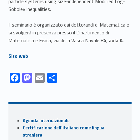
particle systems using size-independent Modified Log-
Sobolev inequalities.
Il seminario è organizzato dai dottorandi di Matematica e
si svolgerà in presenza presso il Dipartimento di
Matematica e Fisica, via della Vasca Navale 84,
aula A
.
Link identifier #identifier__122908-1
Sito web
Link identifier #identifier__150276-1
Link identifier #identifier__127020-2
Link identifier #identifier__173368-3
Link identifier #identifier__74234-4
F
M
E
S
ac
as
m
h
Skip back to navigation
e
to
ai
ar
b
d
l
e
o
o
Sidebar
Agenda internazionale
o
n
Certificazione dell'italiano come lingua
k
straniera