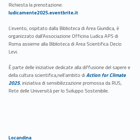
Link identifier #identifier__125025-1
Richiesta la prenotazione:
ludicamente2025.eventbrite.it
L'evento, ospitato dalla Biblioteca di Area Giuridica, è
organizzato dall'Associazione Officina Ludica APS di
Roma assieme alla Biblioteca di Area Scientifica Decio
Levi.
È parte delle iniziative dedicate alla diffusione del sapere e
Link identifier #identifier__18789-2
della cultura scientifica,nell’ambito di
Action for Climate
2025
, iniziativa di sensibilizzazione promossa da RUS,
Rete delle Università per lo Sviluppo Sostenibile.
Link identifier #identifier__25250-3
Locandina