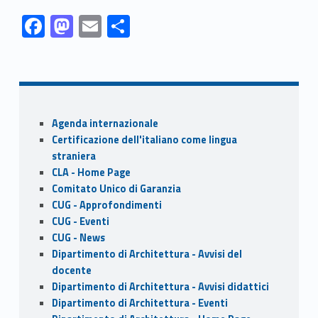
Link identifier #identifier__127637-1
Link identifier #identifier__200-2
Link identifier #identifier__177975-3
Link identifier #identifier__71516-4
F
M
E
S
ac
as
m
h
Skip back to navigation
e
to
ai
ar
b
d
l
e
o
o
Sidebar
Agenda internazionale
o
n
Certificazione dell'italiano come lingua
k
straniera
CLA - Home Page
Comitato Unico di Garanzia
CUG - Approfondimenti
CUG - Eventi
CUG - News
Dipartimento di Architettura - Avvisi del
docente
Dipartimento di Architettura - Avvisi didattici
Dipartimento di Architettura - Eventi