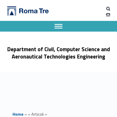
Primary Menu
Dipartimento di Ingegneria Civile, Informatica e delle Tecnologie Aeronautiche
LudicaMente: la Scienza attraverso i giochi da tavolo - Dipartimento di Ingegneria Civile, Informatica e delle Tecnologie Aeronautiche
Dipartimento di Ingegneria dell'Università degli Studi Roma Tre
Apri il menu secondario
Header info sidebar
Department of Civil, Computer Science and
Aeronautical Technologies Engineering
Home
»
»
Articoli
»