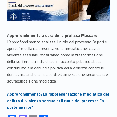
Approfondimento a cura della prof.ssa Massaro
L’approfondimento analizza il ruolo del processo “a porte
aperte” e della rappresentazione mediatica nei casi di
violenza sessuale, mostrando come la trasformazione
della sofferenza individuale in racconto pubblico abbia
contribuito alla denuncia politica della violenza contro le
donne, ma anche al rischio di vittimizzazione secondaria e
sovraesposizione mediatica.
Link identifier #identifier__148065-1
Approfondimento: La rappresentazione mediatica del
delitto di violenza sessuale: il ruolo del processo “a
porte aperte”
Link identifier #identifier__144505-1
Link identifier #identifier__115190-2
Link identifier #identifier__56230-3
Link identifier #identifier__33033-4