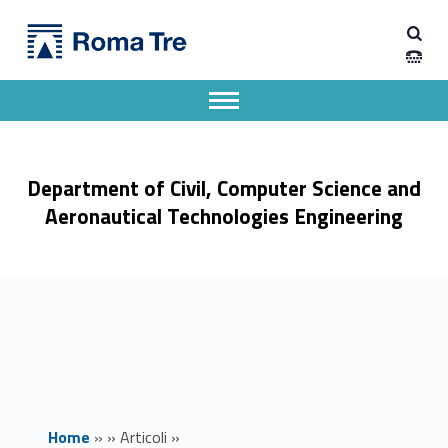
Primary Menu
Dipartimento di Ingegneria Civile, Informatica e delle Tecnologie Aeronautiche
La rappresentazione mediatica del delitto di violenza sessuale: il ruolo del processo “a porte aperte” - Dipartimento di Ingegneria Civile, Informatica e delle Tecnologie Aeronautiche
Dipartimento di Ingegneria dell'Università degli Studi Roma Tre
Apri il menu secondario
Header info sidebar
Department of Civil, Computer Science and
Aeronautical Technologies Engineering
Home
»
»
Articoli
»