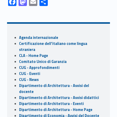
F
M
E
S
ac
as
m
h
Skip back to navigation
e
to
ai
ar
b
d
l
e
o
o
Sidebar
Agenda internazionale
o
n
Certificazione dell'italiano come lingua
k
straniera
CLA - Home Page
Comitato Unico di Garanzia
CUG - Approfondimenti
CUG - Eventi
CUG - News
Dipartimento di Architettura - Avvisi del
docente
Dipartimento di Architettura - Avvisi didattici
Dipartimento di Architettura - Eventi
Dipartimento di Architettura - Home Page
Dipartimento di Economia - Avvisi del Docente