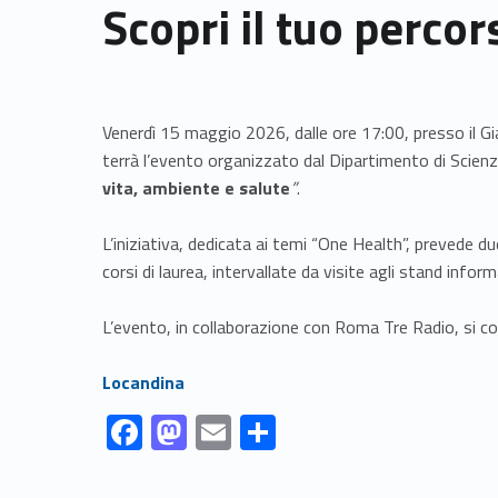
Scopri il tuo percor
Venerdì 15 maggio 2026, dalle ore 17:00, presso il 
terrà l’evento organizzato dal Dipartimento di Scie
vita, ambiente e salute
”
.
L’iniziativa, dedicata ai temi “One Health”, prevede d
corsi di laurea, intervallate da visite agli stand inform
L’evento, in collaborazione con Roma Tre Radio, si co
Link identifier #identifier__80527-1
Locandina
Link identifier #identifier__108817-1
Link identifier #identifier__142867-2
Link identifier #identifier__105306-3
Link identifier #identifier__175503-4
F
M
E
S
ac
as
m
h
Skip back to navigation