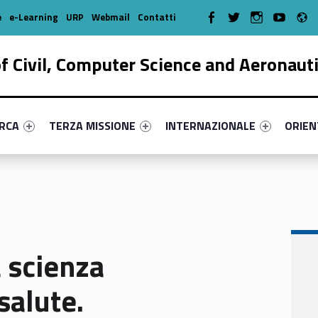
R
WebMan on Facebook
WebMan on Twitter
WebMan on Instagr
WebMan on Y
e
e-Learning
URP
Webmail
Contatti
 Civil, Computer Science and Aeronaut
enu-primary-5498-17
dentifier #link-menu-primary-52408-38
Link identifier #link-menu-primary-36898-51
Link identifier #link-menu-prima
Link ide
ERCA
TERZA MISSIONE
INTERNAZIONALE
ORIE
a scienza
salute.