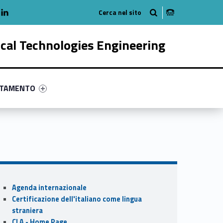
adio
linkedlin
am
outube
ical Technologies Engineering
ry-48038-58
ntifier #link-menu-primary-82314-68
NTAMENTO
Sidebar
Agenda internazionale
Certificazione dell'italiano come lingua
straniera
CLA - Home Page