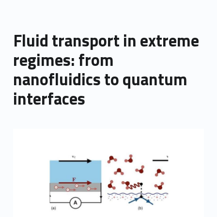
Fluid transport in extreme
regimes: from
nanofluidics to quantum
interfaces
Link identifier archive #link-archive-thumb-soap-13904