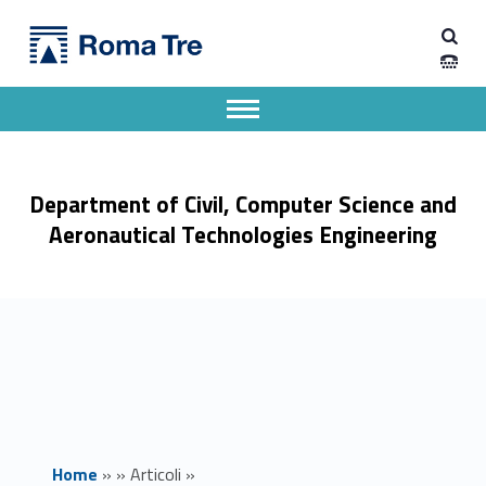
Primary Menu
Dipartimento di Ingegneria Civile, Informatica e delle Tecnologie Aeronautiche
Fluid transport in extreme regimes: from nanofluidics to quantum interfaces - Dipartimento di Ingegneria Civile, Informatica e delle Tecnologie Aeronautiche
Dipartimento di Ingegneria dell'Università degli Studi Roma Tre
Apri il menu secondario
Header info sidebar
Department of Civil, Computer Science and
Aeronautical Technologies Engineering
Home
»
»
Articoli
»