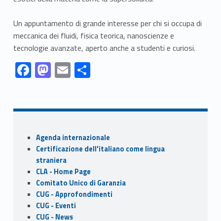
Un appuntamento di grande interesse per chi si occupa di
meccanica dei fluidi, fisica teorica, nanoscienze e
tecnologie avanzate, aperto anche a studenti e curiosi.
Link identifier #identifier__153114-1
Link identifier #identifier__151890-2
Link identifier #identifier__95236-3
Link identifier #identifier__110031-4
F
M
E
S
ac
as
m
h
Skip back to navigation
e
to
ai
ar
b
d
l
e
o
o
Sidebar
Agenda internazionale
o
n
Certificazione dell'italiano come lingua
k
straniera
CLA - Home Page
Comitato Unico di Garanzia
CUG - Approfondimenti
CUG - Eventi
CUG - News