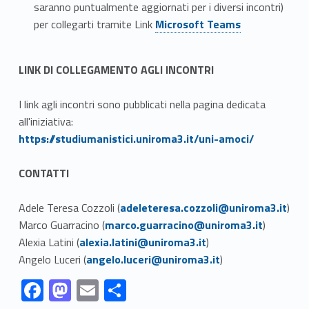
saranno puntualmente aggiornati per i diversi incontri)
Link identifier #identifier__199891-4
per collegarti tramite Link
Microsoft Teams
LINK DI COLLEGAMENTO AGLI INCONTRI
I link agli incontri sono pubblicati nella pagina dedicata
all'iniziativa:
Link identifier #identifier__22515-5
https://studiumanistici.uniroma3.it/uni-amoci/
CONTATTI
Link identifier #identifier__91287-6
Adele Teresa Cozzoli (
adeleteresa.cozzoli@uniroma3.it
)
Link identifier #identifier__171862-7
Marco Guarracino (
marco.guarracino@uniroma3.it
)
Link identifier #identifier__167815-8
Alexia Latini (
alexia.latini@uniroma3.it
)
Link identifier #identifier__129179-9
Angelo Luceri (
angelo.luceri@uniroma3.it
)
Link identifier #identifier__137502-1
Link identifier #identifier__143342-2
Link identifier #identifier__115799-3
Link identifier #identifier__33057-4
F
M
E
S