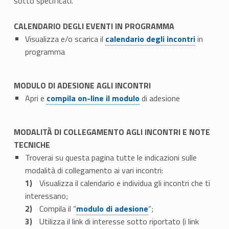
sotto specificati.
CALENDARIO DEGLI EVENTI IN PROGRAMMA
Link identifier #identifier__178226-1
Visualizza e/o scarica il
calendario degli incontri
in
programma
MODULO DI ADESIONE AGLI INCONTRI
Link identifier #identifier__115517-2
Apri e
compila on-line il modulo
di adesione
MODALITÀ DI COLLEGAMENTO AGLI INCONTRI E NOTE
TECNICHE
Troverai su questa pagina tutte le indicazioni sulle
modalità di collegamento ai vari incontri:
Visualizza il calendario e individua gli incontri che ti
interessano;
Link identifier #identifier__79932-3
Compila il “
modulo di adesione
“;
Utilizza il link di interesse sotto riportato (i link