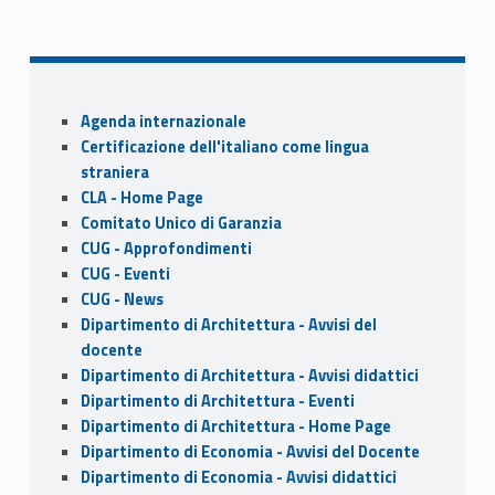
ac
as
m
h
Skip back to navigation
e
to
ai
ar
b
d
l
e
o
o
Sidebar
Agenda internazionale
o
n
Certificazione dell'italiano come lingua
k
straniera
CLA - Home Page
Comitato Unico di Garanzia
CUG - Approfondimenti
CUG - Eventi
CUG - News
Dipartimento di Architettura - Avvisi del
docente
Dipartimento di Architettura - Avvisi didattici
Dipartimento di Architettura - Eventi
Dipartimento di Architettura - Home Page
Dipartimento di Economia - Avvisi del Docente
Dipartimento di Economia - Avvisi didattici