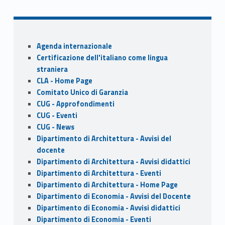
e
to
ai
ar
b
d
l
e
o
o
Sidebar
Agenda internazionale
o
n
Certificazione dell'italiano come lingua
k
straniera
CLA - Home Page
Comitato Unico di Garanzia
CUG - Approfondimenti
CUG - Eventi
CUG - News
Dipartimento di Architettura - Avvisi del
docente
Dipartimento di Architettura - Avvisi didattici
Dipartimento di Architettura - Eventi
Dipartimento di Architettura - Home Page
Dipartimento di Economia - Avvisi del Docente
Dipartimento di Economia - Avvisi didattici
Dipartimento di Economia - Eventi