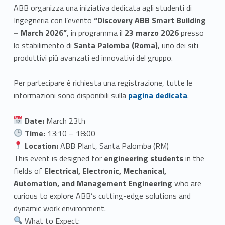
ABB organizza una iniziativa dedicata agli studenti di
Ingegneria con l’evento
“Discovery ABB Smart Building
– March 2026”
, in programma il
23 marzo 2026
presso
lo stabilimento di
Santa Palomba (Roma)
, uno dei siti
produttivi più avanzati ed innovativi del gruppo.
Per partecipare è richiesta una registrazione, tutte le
Link identifier #identifier__178436-1
informazioni sono disponibili sulla
pagina dedicata
.
Date:
March 23th
Time:
13:10 – 18:00
Location:
ABB Plant, Santa Palomba (RM)
This event is designed for
engineering students
in the
fields of
Electrical, Electronic, Mechanical,
Automation, and Management Engineering
who are
curious to explore ABB’s cutting-edge solutions and
dynamic work environment.
What to Expect: