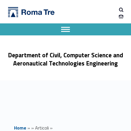
Primary Menu
Dipartimento di Ingegneria Civile, Informatica e delle Tecnologie Aeronautiche
Discovery ABB Smart Building - March 2026 - Dipartimento di Ingegneria Civile, Informatica e delle Tecnologie Aeronautiche
Dipartimento di Ingegneria dell'Università degli Studi Roma Tre
Apri il menu secondario
Header info sidebar
Department of Civil, Computer Science and
Aeronautical Technologies Engineering
Home
»
»
Articoli
»