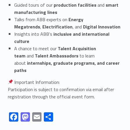
Guided tours of our
production facilities
and
smart
manufacturing lines
Talks from ABB experts on
Energy
Megatrends
,
Electrification
, and
Digital Innovation
Insights into ABB’s
inclusive and international
culture
A chance to meet our
Talent Acquisition
team
and
Talent Ambassadors
to learn
about
internships, graduate programs, and career
paths
Important Information:
Participation is subject to confirmation via email after
registration through the official event form.
Link identifier #identifier__8680-1
Link identifier #identifier__41270-2
Link identifier #identifier__136627-3
Link identifier #identifier__69439-4
F
M
E
S
ac
as
m
h
Skip back to navigation