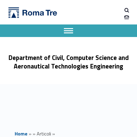
Primary Menu
Dipartimento di Ingegneria Civile, Informatica e delle Tecnologie Aeronautiche
Colloqui di Fisica: A ferroelectric phase transition underlying the liquid-liquid phase transition in supercooled water - Dipartimento di Ingegneria Civile, Informatica e delle Tecnologie Aeronautiche
Dipartimento di Ingegneria dell'Università degli Studi Roma Tre
Apri il menu secondario
Header info sidebar
Department of Civil, Computer Science and
Aeronautical Technologies Engineering
Home
»
»
Articoli
»