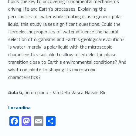
holds the key to uncovering fundamental mechanisms
driving life and Earth’s processes. Explaining the
peculiarities of water while treating it as a generic polar
liquid, this study raises significant questions: Could the
ferroelectric properties of water influence the natural
selection of organisms and Earth's geological evolution?
Is water ‘merely’ a polar liquid with the microscopic
characteristics suitable to allow a ferroelectric phase
transition close to Earth's environmental conditions? And
what contribute to shaping its microscopic
characteristics?
Aula G
, primo piano - Via Della Vasca Navale 84
Link identifier #identifier__5560-1
Locandina
Link identifier #identifier__91902-1
Link identifier #identifier__68623-2
Link identifier #identifier__153206-3
Link identifier #identifier__95775-4
F
M
E
S
ac
as
m
h
Skip back to navigation