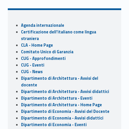
e
to
ai
ar
b
d
l
e
o
o
Sidebar
Agenda internazionale
o
n
Certificazione dell'italiano come lingua
k
straniera
CLA - Home Page
Comitato Unico di Garanzia
CUG - Approfondimenti
CUG - Eventi
CUG - News
Dipartimento di Architettura - Avvisi del
docente
Dipartimento di Architettura - Avvisi didattici
Dipartimento di Architettura - Eventi
Dipartimento di Architettura - Home Page
Dipartimento di Economia - Avvisi del Docente
Dipartimento di Economia - Avvisi didattici
Dipartimento di Economia - Eventi