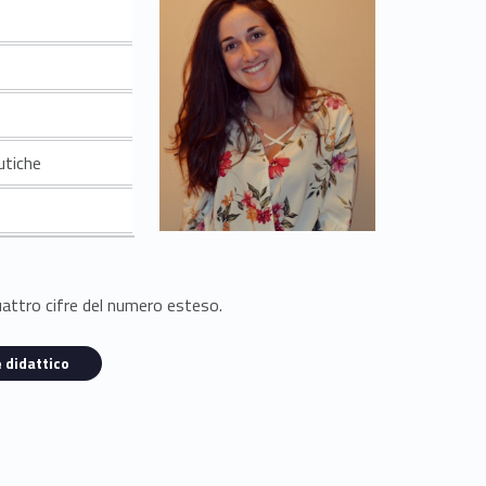
utiche
quattro cifre del numero esteso.
 didattico