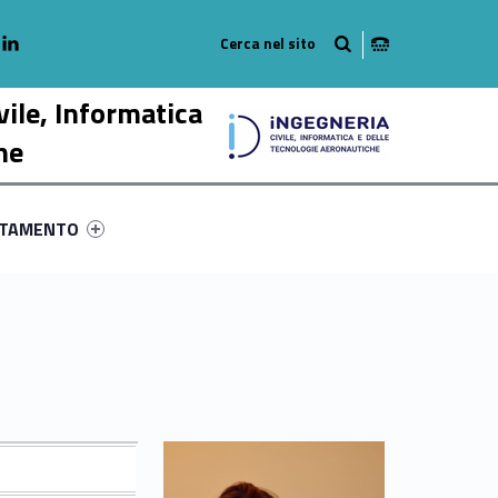
adio
linkedlin
am
outube
vile, Informatica
he
ry-58716-58
ntifier #link-menu-primary-59428-68
NTAMENTO