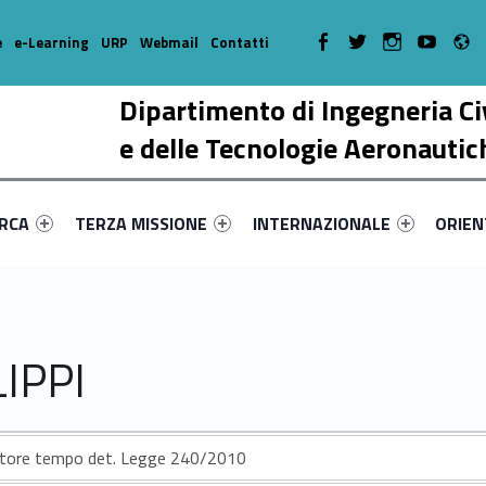
R
WebMan on Facebook
WebMan on Twitter
WebMan on Instagr
WebMan on Y
e
e-Learning
URP
Webmail
Contatti
Dipartimento di Ingegneria Ci
e delle Tecnologie Aeronautic
enu-primary-68104-17
dentifier #link-menu-primary-75061-38
Link identifier #link-menu-primary-27698-51
Link identifier #link-menu-prima
Link ide
ERCA
TERZA MISSIONE
INTERNAZIONALE
ORIE
IPPI
atore tempo det. Legge 240/2010