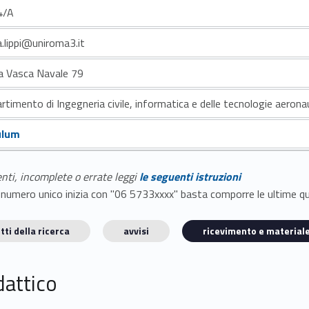
4/A
.lippi@uniroma3.it
la Vasca Navale 79
rtimento di Ingegneria civile, informatica e delle tecnologie aerona
ulum
enti, incomplete o errate leggi
le seguenti istruzioni
E il numero unico inizia con "06 5733xxxx" basta comporre le ultime 
tti della ricerca
avvisi
ricevimento e materiale
dattico