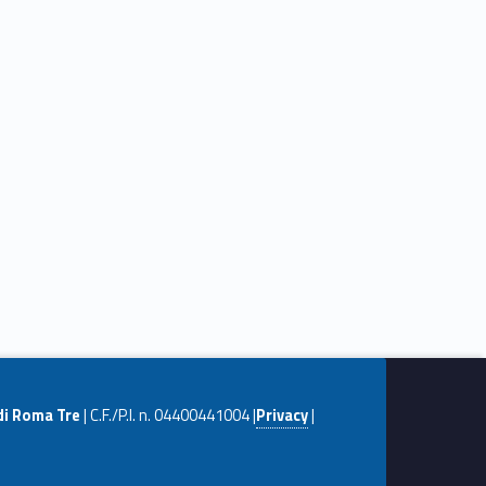
di Roma Tre
| C.F./P.I. n. 04400441004 |
Privacy
|