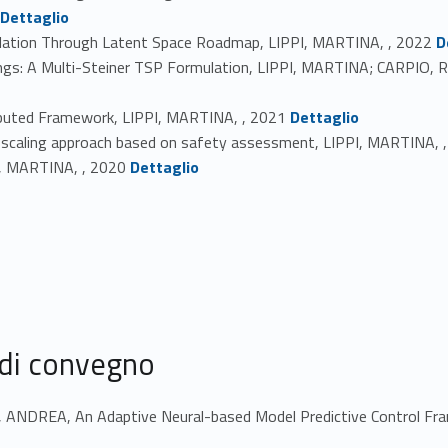
tifier #identifier_person_138427-12
Dettaglio
Link identifier #identifier_person_166
pulation Through Latent Space Roadmap, LIPPI, MARTINA, , 2022
D
ttings: A Multi-Steiner TSP Formulation, LIPPI, MARTINA; CARP
Link identifier #identifier_person_16619-15
ributed Framework, LIPPI, MARTINA, , 2021
Dettaglio
y scaling approach based on safety assessment, LIPPI, MARTINA, 
Link identifier #identifier_person_1736-17
I, MARTINA, , 2020
Dettaglio
 di convegno
NDREA, An Adaptive Neural-based Model Predictive Control Fra