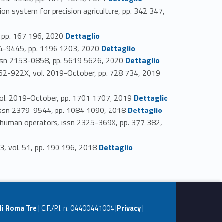
ystem for precision agriculture, pp. 342 347,
Link identifier #identifier_person_198455-44
, pp. 167 196, 2020
Dettaglio
Link identifier #identifier_person_72940-45
944-9445, pp. 1196 1203, 2020
Dettaglio
Link identifier #identifier_person_198615-46
 issn 2153-0858, pp. 5619 5626, 2020
Dettaglio
Link identifier #identifier_person_57850-47
062-922X, vol. 2019-October, pp. 728 734, 2019
Link identifier #identifier_person_36492-48
 vol. 2019-October, pp. 1701 1707, 2019
Dettaglio
Link identifier #identifier_person_28497-49
, issn 2379-9544, pp. 1084 1090, 2018
Dettaglio
f human operators, issn 2325-369X, pp. 377 382,
Link identifier #identifier_person_79017-51
3, vol. 51, pp. 190 196, 2018
Dettaglio
di Roma Tre
| C.F./P.I. n. 04400441004 |
Privacy
|