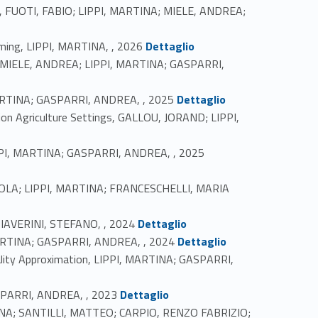
ework, FUOTI, FABIO; LIPPI, MARTINA; MIELE, ANDREA;
Link identifier #identifier_person_64398-2
mming, LIPPI, MARTINA, , 2026
Dettaglio
ms, MIELE, ANDREA; LIPPI, MARTINA; GASPARRI,
Link identifier #identifier_person_99186-4
, MARTINA; GASPARRI, ANDREA, , 2025
Dettaglio
ion Agriculture Settings, GALLOU, JORAND; LIPPI,
Link identifier #identifier_person_73570-6
IPPI, MARTINA; GASPARRI, ANDREA, , 2025
NICOLA; LIPPI, MARTINA; FRANCESCHELLI, MARIA
Link identifier #identifier_person_34471-8
CHIAVERINI, STEFANO, , 2024
Dettaglio
Link identifier #identifier_person_30949-9
, MARTINA; GASPARRI, ANDREA, , 2024
Dettaglio
mality Approximation, LIPPI, MARTINA; GASPARRI,
Link identifier #identifier_person_124846-11
ASPARRI, ANDREA, , 2023
Dettaglio
ARTINA; SANTILLI, MATTEO; CARPIO, RENZO FABRIZIO;