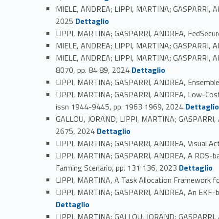
MIELE, ANDREA; LIPPI, MARTINA; GASPARRI, ANDR
Link identifier #identifier_person_56868-20
2025
Dettaglio
LIPPI, MARTINA; GASPARRI, ANDREA, FedSecure: 
MIELE, ANDREA; LIPPI, MARTINA; GASPARRI, ANDR
MIELE, ANDREA; LIPPI, MARTINA; GASPARRI, ANDR
Link identifier #identifier_person_115379-23
8070, pp. 84 89, 2024
Dettaglio
LIPPI, MARTINA; GASPARRI, ANDREA, Ensemble L
LIPPI, MARTINA; GASPARRI, ANDREA, Low-Cost Tel
Link identifier #identifier_person_40146-25
issn 1944-9445, pp. 1963 1969, 2024
Dettagli
GALLOU, JORAND; LIPPI, MARTINA; GASPARRI, ANDR
Link identifier #identifier_person_196196-26
2675, 2024
Dettaglio
LIPPI, MARTINA; GASPARRI, ANDREA, Visual Acti
LIPPI, MARTINA; GASPARRI, ANDREA, A ROS-based A
Link identifier #identifier_person_9584-28
Farming Scenario, pp. 131 136, 2023
Dettaglio
LIPPI, MARTINA, A Task Allocation Framework fo
LIPPI, MARTINA; GASPARRI, ANDREA, An EKF-based
Dettaglio
LIPPI, MARTINA; GALLOU, JORAND; GASPARRI, AND