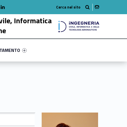
adio
linkedlin
am
outube
vile, Informatica
he
ry-11794-58
ntifier #link-menu-primary-39917-68
NTAMENTO