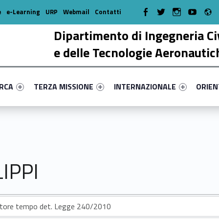
R
WebMan on Facebook
WebMan on Twitter
WebMan on Instagr
WebMan on Y
e
e-Learning
URP
Webmail
Contatti
Dipartimento di Ingegneria Ci
e delle Tecnologie Aeronautic
enu-primary-72200-17
dentifier #link-menu-primary-58265-38
Link identifier #link-menu-primary-36344-51
Link identifier #link-menu-prima
Link ide
ERCA
TERZA MISSIONE
INTERNAZIONALE
ORIE
IPPI
atore tempo det. Legge 240/2010