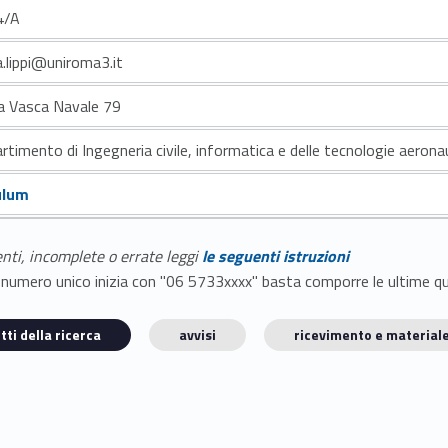
4/A
.lippi@uniroma3.it
la Vasca Navale 79
rtimento di Ingegneria civile, informatica e delle tecnologie aerona
ulum
enti, incomplete o errate leggi
le seguenti istruzioni
E il numero unico inizia con "06 5733xxxx" basta comporre le ultime 
tti della ricerca
avvisi
ricevimento e materiale