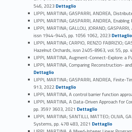
Link identifier #identifier_person_141572-31
546, 2023
Dettaglio
LIPPI, MARTINA; GASPARRI, ANDREA, Distribut
LIPPI, MARTINA; GASPARRI, ANDREA, Enabling Rob
LIPPI, MARTINA; GALLOU, JORAND; GASPARRI, AND
Link identifier #identifier_person_40365-34
issn 1944-9445, pp. 1056 1062, 2023
Dettagli
LIPPI, MARTINA; CARPIO, RENZO FABRIZIO; GASPA
Hazelnut Orchards, issn 2405-8963, vol. 55, pp.
LIPPI, MARTINA, Augment-Connect-Explore: a Par
LIPPI, MARTINA, Comparing Reconstruction- and 
Dettaglio
LIPPI, MARTINA; GASPARRI, ANDREA, Finite-Time 
Link identifier #identifier_person_176463-38
913, 2022
Dettaglio
LIPPI, MARTINA, A control barrier function appr
LIPPI, MARTINA, A Data-Driven Approach for Cont
Link identifier #identifier_person_22875-40
pp. 3597 3603, 2021
Dettaglio
LIPPI, MARTINA; SANTILLI, MATTEO; OLIVA, GABR
Link identifier #identifier_person_124620-41
Systems, pp. 478 483, 2021
Dettaglio
LIPPI, MARTINA, A Mixed-Integer Linear Progra