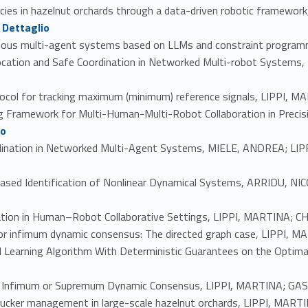
iciencies in hazelnut orchards through a data-driven robotic fram
 identifier #identifier_person_96686-1
Dettaglio
eneous multi-agent systems based on LLMs and constraint progra
llocation and Safe Coordination in Networked Multi-robot Syste
otocol for tracking maximum (minimum) reference signals, LIPPI
g Framework for Multi-Human-Multi-Robot Collaboration in Precis
io
ordination in Networked Multi-Agent Systems, MIELE, ANDREA; L
ased Identification of Nonlinear Dynamical Systems, ARRIDU, 
eration in Human–Robot Collaborative Settings, LIPPI, MARTINA; 
m or infimum dynamic consensus: The directed graph case, LIPPI
ed Learning Algorithm With Deterministic Guarantees on the Opti
ime Infimum or Supremum Dynamic Consensus, LIPPI, MARTINA; G
 sucker management in large-scale hazelnut orchards, LIPPI, M