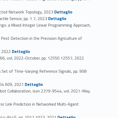
Link identifier #identifier_person_157112-32
ected Network Topology, 2023
Dettaglio
Link identifier #identifier_person_74616-33
tile Sensor, pp. 1 7, 2023
Dettaglio
gs: a Mixed Integer Linear Programming Approach,
t Detection in the Precision Agriculture of
Link identifier #identifier_person_129462-36
1, 2022
Dettaglio
Link identifier #identifier_person_5342-37
866, vol. 2022-October, pp. 12550 12557, 2022
 Set of Time-Varying Reference Signals, pp. 908
Link identifier #identifier_person_48585-39
 604 609, 2021
Dettaglio
bot Collaboration, issn 2379-9544, vol. 2021-May,
 Link Prediction in Networked Multi-Agent
Link identifier #identifier_person_128092-42
1944-9445, pp. 1017 1023, 2021
Dettaglio