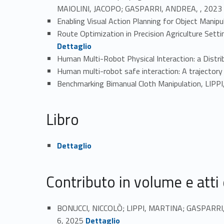
Link iden
MAIOLINI, JACOPO; GASPARRI, ANDREA, , 2023
Enabling Visual Action Planning for Object Mani
Route Optimization in Precision Agriculture Se
Dettaglio
Human Multi-Robot Physical Interaction: a Dist
Human multi-robot safe interaction: A trajector
Benchmarking Bimanual Cloth Manipulation, LIPP
Libro
Link identifier #identifier_person_166674-18
Dettaglio
Contributo in volume e atti
BONUCCI, NICCOLÒ; LIPPI, MARTINA; GASPARRI, A
Link identifier #identifier_person_144055-19
6, 2025
Dettaglio