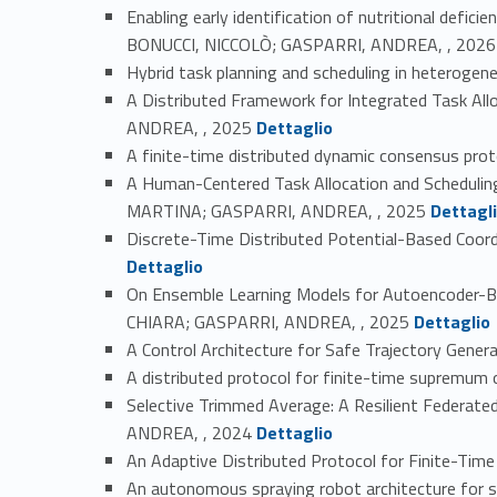
Enabling early identification of nutritional def
Link
BONUCCI, NICCOLÒ; GASPARRI, ANDREA, , 2026
Hybrid task planning and scheduling in heterog
A Distributed Framework for Integrated Task A
Link identifier #identifier_person_57557-3
ANDREA, , 2025
Dettaglio
A finite-time distributed dynamic consensus pr
A Human-Centered Task Allocation and Schedulin
Link identifier #identifier_person_124410-5
MARTINA; GASPARRI, ANDREA, , 2025
Dettagl
Discrete-Time Distributed Potential-Based Co
Dettaglio
On Ensemble Learning Models for Autoencoder-B
Link identifier #identifier_person_68618-7
CHIARA; GASPARRI, ANDREA, , 2025
Dettaglio
A Control Architecture for Safe Trajectory Gen
A distributed protocol for finite-time supremu
Selective Trimmed Average: A Resilient Federat
Link identifier #identifier_person_183360-10
ANDREA, , 2024
Dettaglio
An Adaptive Distributed Protocol for Finite-T
An autonomous spraying robot architecture for