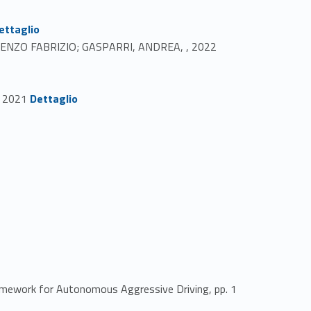
899-13
ettaglio
Link identifier #identifier_person_126842-14
IO, RENZO FABRIZIO; GASPARRI, ANDREA, , 2022
Link identifier #identifier_person_155708-16
, 2021
Dettaglio
mework for Autonomous Aggressive Driving, pp. 1