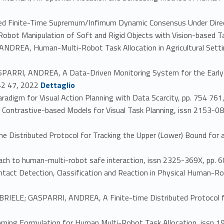
ed Finite-Time Supremum/Infimum Dynamic Consensus Under Dir
ot Manipulation of Soft and Rigid Objects with Vision-based Tac
REA, Human-Multi-Robot Task Allocation in Agricultural Settin
o
RRI, ANDREA, A Data-Driven Monitoring System for the Early Pes
Link identifier #identifier_person_172430-35
 42 47, 2022
Dettaglio
adigm for Visual Action Planning with Data Scarcity, pp. 754 76
Contrastive-based Models for Visual Task Planning, issn 2153-0
Distributed Protocol for Tracking the Upper (Lower) Bound for a
oach to human-multi-robot safe interaction, issn 2325-369X, pp.
act Detection, Classification and Reaction in Physical Human-Ro
IELE; GASPARRI, ANDREA, A Finite-time Distributed Protocol for
mming Formulation for Human Multi-Robot Task Allocation, issn 