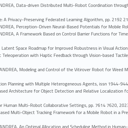
EA, Data-driven Distributed Multi-Robot Coordination through 
A Privacy-Preserving Federated Learning Algorithm, pp. 2192 
EA, Perception-Driven Neural-Based Potentials for Mobile Robo
EA, A Framework Based on Control Barrier Functions for Time-V
atent Space Roadmap for Improved Robustness in Visual Action 
eoperation with Haptic Feedback through Vision-based Tactile S
o
EA, Modeling and Control of the Vitirover Robot for Weed Manag
on Planning with Multiple Heterogeneous Agents, issn 1944-94
rchitecture for Object Detection and Relative Localization for 
r Human Multi-Robot Collaborative Settings, pp. 7614 7620, 20
 Multi-Object Tracking Framework for a Mobile Robot in a Preci
REA, An Optimal Allocation and Scheduling Method in Human-Mul