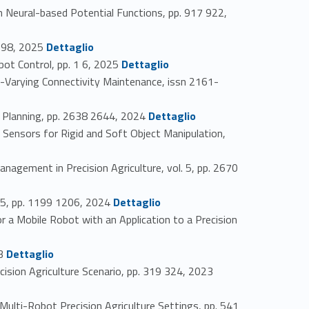
Neural-based Potential Functions, pp. 917 922,
Link identifier #identifier_person_173021-21
2198, 2025
Dettaglio
Link identifier #identifier_person_98212-22
t Control, pp. 1 6, 2025
Dettaglio
arying Connectivity Maintenance, issn 2161-
Link identifier #identifier_person_168712-24
Planning, pp. 2638 2644, 2024
Dettaglio
ensors for Rigid and Soft Object Manipulation,
ement in Precision Agriculture, vol. 5, pp. 2670
Link identifier #identifier_person_123103-27
45, pp. 1199 1206, 2024
Dettaglio
a Mobile Robot with an Application to a Precision
Link identifier #identifier_person_18871-29
23
Dettaglio
Link identifier #identifier_person_106973-30
sion Agriculture Scenario, pp. 319 324, 2023
ti-Robot Precision Agriculture Settings, pp. 541