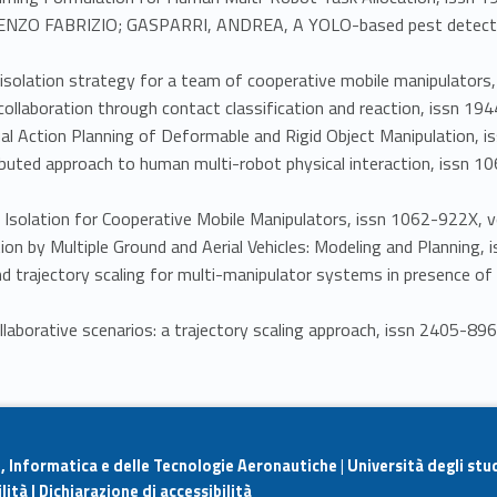
NZO FABRIZIO; GASPARRI, ANDREA, A YOLO-based pest detection s
 isolation strategy for a team of cooperative mobile manipulators
ollaboration through contact classification and reaction, issn 1
l Action Planning of Deformable and Rigid Object Manipulation,
uted approach to human multi-robot physical interaction, issn 1
 Isolation for Cooperative Mobile Manipulators, issn 1062-922X,
on by Multiple Ground and Aerial Vehicles: Modeling and Planning
nd trajectory scaling for multi-manipulator systems in presence o
aborative scenarios: a trajectory scaling approach, issn 2405-896
e, Informatica e delle Tecnologie Aeronautiche
|
Università degli stu
lità |
Dichiarazione di accessibilità