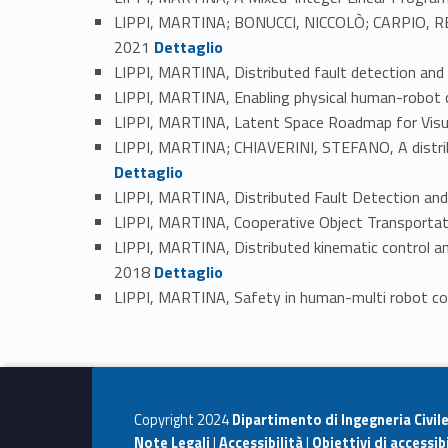
LIPPI, MARTINA; BONUCCI, NICCOLÒ; CARPIO, RE
Link identifier #identifier_person_123373-43
2021
Dettaglio
LIPPI, MARTINA, Distributed fault detection and
LIPPI, MARTINA, Enabling physical human-robot c
LIPPI, MARTINA, Latent Space Roadmap for Visua
LIPPI, MARTINA; CHIAVERINI, STEFANO, A distrib
Dettaglio
LIPPI, MARTINA, Distributed Fault Detection and
LIPPI, MARTINA, Cooperative Object Transportati
LIPPI, MARTINA, Distributed kinematic control a
Link identifier #identifier_person_153005-50
2018
Dettaglio
LIPPI, MARTINA, Safety in human-multi robot coll
Copyright 2024
Dipartimento di Ingegneria Civil
Note Legali
|
Accessibilità
|
Obiettivi di accessibi