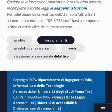
Qualora le informazioni riportate a lato risultino assenti,
incomplete o errate leggi
le seguenti istruzioni
Per telefonare da un edificio dell'Ateneo all'altro SE il
numero unico inizia con "06 5733xxxx" basta comporre le
ultime quattro cifre del numero esteso.
profilo
insegnamenti
prodotti della ricerca
avvisi
ricevimento e materiale didattico
Copyright 2024
Dipartimento di Ingegneria Civile,
Informatica e delle Tecnologie
Aeronautiche
|
Università degli studi Roma Tre
|
C.F./P.I. n. 04400441004 |
Privacy
|
Note Legali
|
Accessibilità
|
Obiettivi di accessibilità |
Dichiarazione di accessibilità