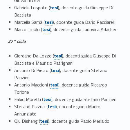
Giovanni Ulivi
Link identifier #identifier__43616-47
Gabriele Lospoto (
tesi
), docente guida Giuseppe Di
Battista
Link identifier #identifier__37491-48
Marcella Samà (
tesi
), docente guida Dario Pacciarelli
Link identifier #identifier__176239-49
Marco Tiriolo (
tesi
), docente guida Ludovica Adacher
27° ciclo
Link identifier #identifier__157464-50
Giordano Da Lozzo (
tesi
), docenti guida Giuseppe Di
Battista e Maurizio Patrignani
Link identifier #identifier__187224-51
Antonio Di Pietro (
tesi
), docente guida Stefano
Panzieri
Link identifier #identifier__91374-52
Antonio Maccioni (
tesi
), docente guida Riccardo
Torlone
Link identifier #identifier__113027-53
Fabio Moretti (
tesi
), docente guida Stefano Panzieri
Link identifier #identifier__133757-54
Stefano Pizzuti (
tesi
), docente guida Mauro
Annunziato
Link identifier #identifier__157984-55
Qiu Disheng (
tesi
), docente guida Paolo Merialdo