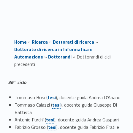
Home
»
Ricerca
»
Dottorati di ricerca
»
Dottorato di ricerca in Informatica e
Automazione
»
Dottorandi
»
Dottorandi di cicli
precedenti
D
36° ciclo
o
Link identifier #identifier__7398-1
Tommaso Bosi (
tesi
), docente guida Andrea D’Ariano
Link identifier #identifier__146548-2
t
Tommaso Caiazzi (
tesi
), docente guida Giuseppe Di
Battista
t
Link identifier #identifier__59880-3
Antonio Furchì (
tesi
), docente guida Andrea Gasparri
Link identifier #identifier__162573-4
Fabrizio Grosso (
tesi
), docente guida Fabrizio Frati e
o