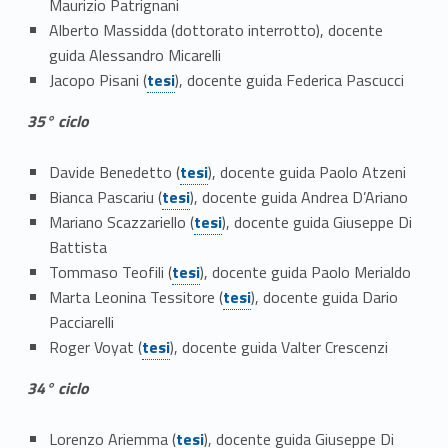
Maurizio Patrignani
r
Alberto Massidda (dottorato interrotto), docente
guida Alessandro Micarelli
a
Link identifier #identifier__30060-5
Jacopo Pisani (
tesi
), docente guida Federica Pascucci
n
35° ciclo
d
Link identifier #identifier__19106-6
Davide Benedetto (
tesi
), docente guida Paolo Atzeni
i
Link identifier #identifier__174860-7
Bianca Pascariu (
tesi
), docente guida Andrea D’Ariano
Link identifier #identifier__74957-8
Mariano Scazzariello (
tesi
), docente guida Giuseppe Di
d
Battista
Link identifier #identifier__128824-9
i
Tommaso Teofili (
tesi
), docente guida Paolo Merialdo
Link identifier #identifier__70373-10
Marta Leonina Tessitore (
tesi
), docente guida Dario
c
Pacciarelli
Link identifier #identifier__154445-11
i
Roger Voyat (
tesi
), docente guida Valter Crescenzi
c
34° ciclo
l
Link identifier #identifier__102147-12
Lorenzo Ariemma (
tesi
), docente guida Giuseppe Di