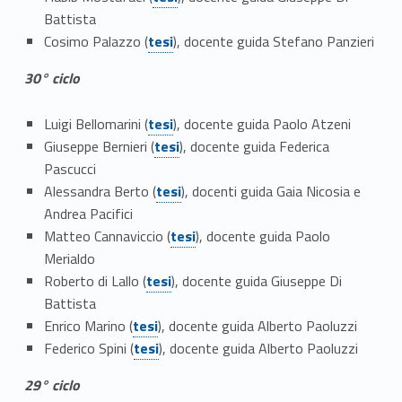
Battista
Link identifier #identifier__99379-30
Cosimo Palazzo (
tesi
), docente guida Stefano Panzieri
30° ciclo
Link identifier #identifier__55254-31
Luigi Bellomarini (
tesi
), docente guida Paolo Atzeni
Link identifier #identifier__127594-32
Giuseppe Bernieri (
tesi
), docente guida Federica
Pascucci
Link identifier #identifier__49478-33
Alessandra Berto (
tesi
), docenti guida Gaia Nicosia e
Andrea Pacifici
Link identifier #identifier__124832-34
Matteo Cannaviccio (
tesi
), docente guida Paolo
Merialdo
Link identifier #identifier__168868-35
Roberto di Lallo (
tesi
), docente guida Giuseppe Di
Battista
Link identifier #identifier__29925-36
Enrico Marino (
tesi
), docente guida Alberto Paoluzzi
Link identifier #identifier__187684-37
Federico Spini (
tesi
), docente guida Alberto Paoluzzi
29° ciclo