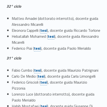
32° ciclo
Matteo Amadei (dottorato interrotto), docente guida
Alessandro Micarelli
Link identifier #identifier__76922-23
Eleonora Cappelli (
tesi
), docente guida Riccardo Torlone
Link identifier #identifier__594-24
Hebatallah Mohamed (
tesi
), docente guida Alessandro
Micarelli
Link identifier #identifier__153727-25
Federico Piai (
tesi
), docente guida Paolo Merialdo
31° ciclo
Link identifier #identifier__21970-26
Fabio Cumbo (
tesi
), docente guida Maurizio Patrignani
Link identifier #identifier__2298-27
Carlo De Medio (
tesi
), docente guida Carla Limongelli
Link identifier #identifier__5339-28
Federico Griscioli (
tesi
), docente guida Maurizio
Pizzonia
Lorenzo Luce (dottorato interrotto), docente guida
Paolo Merialdo
Link identifier #identifier__78561-29
Habib Mostafaei (
tesi
), docente guida Giuseppe Di