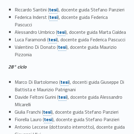
Link identifier #identifier__125532-38
Riccardo Santini (
tesi
), docente guida Stefano Panzieri
Link identifier #identifier__97552-39
Federica Inderst (
tesi
), docente guida Federica
Pascucci
Link identifier #identifier__126178-40
Alessandro Umbrico (
tesi
), docente guida Marta Cialdea
Link identifier #identifier__42563-41
Luca Faramondi (
tesi
), docente guida Federica Pascucci
Link identifier #identifier__95138-42
Valentino Di Donato (
tesi
), docente guida Maurizio
Pizzonia
28° ciclo
Link identifier #identifier__65444-43
Marco Di Bartolomeo (
tesi
), docenti guida Giuseppe Di
Battista e Maurizio Patrignani
Link identifier #identifier__179874-44
Davide Feltoni Gurini (
tesi
), docente guida Alessandro
MIcarelli
Link identifier #identifier__186876-45
Giulia Franchi (
tesi
), docente guida Stefano Panzieri
Link identifier #identifier__181588-46
Fiorella Lauro (
tesi
), docente guida Stefano Panzieri
Antonio Leccese (dottorato interrotto), docente guida