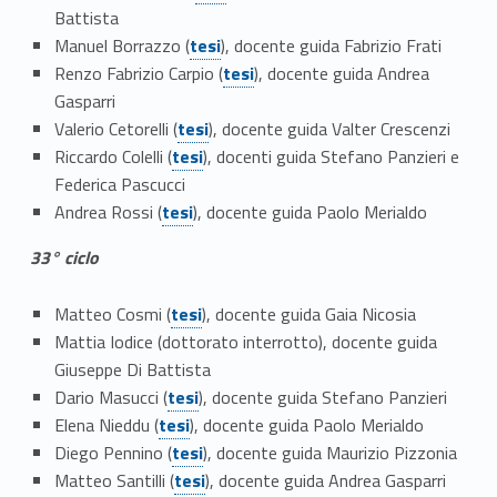
i
Battista
Link identifier #identifier__32018-13
Manuel Borrazzo (
tesi
), docente guida Fabrizio Frati
p
Link identifier #identifier__141796-14
Renzo Fabrizio Carpio (
tesi
), docente guida Andrea
Gasparri
r
Link identifier #identifier__48707-15
Valerio Cetorelli (
tesi
), docente guida Valter Crescenzi
Link identifier #identifier__48203-16
e
Riccardo Colelli (
tesi
), docenti guida Stefano Panzieri e
Federica Pascucci
c
Link identifier #identifier__123860-17
Andrea Rossi (
tesi
), docente guida Paolo Merialdo
e
33° ciclo
d
Link identifier #identifier__186563-18
Matteo Cosmi (
tesi
), docente guida Gaia Nicosia
e
Mattia Iodice (dottorato interrotto), docente guida
Giuseppe Di Battista
n
Link identifier #identifier__22967-19
Dario Masucci (
tesi
), docente guida Stefano Panzieri
Link identifier #identifier__54329-20
t
Elena Nieddu (
tesi
), docente guida Paolo Merialdo
Link identifier #identifier__4739-21
Diego Pennino (
tesi
), docente guida Maurizio Pizzonia
i
Link identifier #identifier__2851-22
Matteo Santilli (
tesi
), docente guida Andrea Gasparri