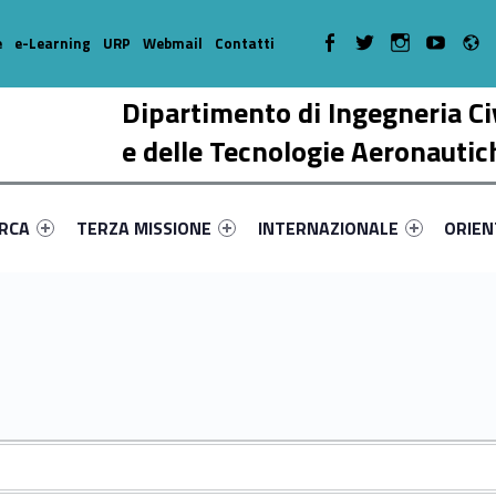
R
WebMan on Facebook
WebMan on Twitter
WebMan on Instagr
WebMan on Y
e
e-Learning
URP
Webmail
Contatti
Dipartimento di Ingegneria Ci
e delle Tecnologie Aeronautic
enu-primary-80293-17
dentifier #link-menu-primary-79812-38
Link identifier #link-menu-primary-11906-51
Link identifier #link-menu-prima
Link ide
ERCA
TERZA MISSIONE
INTERNAZIONALE
ORIE