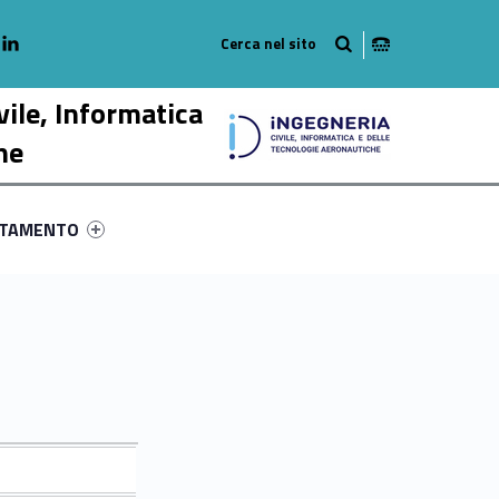
adio
linkedlin
am
outube
vile, Informatica
he
ry-40174-58
ntifier #link-menu-primary-42648-68
NTAMENTO