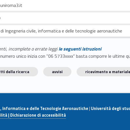
uniroma3.it
9
di Ingegneria civile, informatica e delle tecnologie aeronautiche
enti, incomplete o errate leggi
le seguenti istruzioni
E il numero unico inizia con "06 5733xxxx" basta comporre le ultime 
tti della ricerca
avvisi
ricevimento e materiale
e, Informatica e delle Tecnologie Aeronautiche
|
Università degli stu
lità |
Dichiarazione di accessibilità