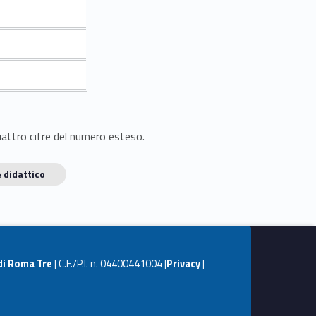
quattro cifre del numero esteso.
 didattico
di Roma Tre
| C.F./P.I. n. 04400441004 |
Privacy
|