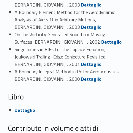
Link identifier #identifier_person_128358-69
BERNARDINI, GIOVANNI, , 2003
Dettaglio
A Boundary Element Method for the Aerodynamic
Analysis of Aircraft in Arbitrary Motions,
Link identifier #identifier_person_132756-70
BERNARDINI, GIOVANNI, , 2003
Dettaglio
On the Vorticity Generated Sound for Moving
Link identifier #identifier_person_71725-71
Surfaces, BERNARDINI, GIOVANNI, , 2002
Dettaglio
Singularities in BIEs for the Laplace Equation;
Joukowski Trailing–Edge Conjecture Revisited,
Link identifier #identifier_person_148126-72
BERNARDINI, GIOVANNI, , 2001
Dettaglio
A Boundary Integral Method in Rotor Aeroacoustics,
Link identifier #identifier_person_180420-73
BERNARDINI, GIOVANNI, , 2000
Dettaglio
Libro
Link identifier #identifier_person_162400-74
Dettaglio
Contributo in volume e atti di