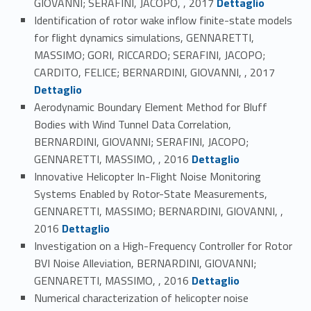
GIOVANNI; SERAFINI, JACOPO, , 2017
Dettaglio
Identification of rotor wake inflow finite-state models
for flight dynamics simulations, GENNARETTI,
MASSIMO; GORI, RICCARDO; SERAFINI, JACOPO;
Link identifier #identifier_person_184788-41
CARDITO, FELICE; BERNARDINI, GIOVANNI, , 2017
Dettaglio
Aerodynamic Boundary Element Method for Bluff
Bodies with Wind Tunnel Data Correlation,
BERNARDINI, GIOVANNI; SERAFINI, JACOPO;
Link identifier #identifier_person_165828-42
GENNARETTI, MASSIMO, , 2016
Dettaglio
Innovative Helicopter In-Flight Noise Monitoring
Systems Enabled by Rotor-State Measurements,
GENNARETTI, MASSIMO; BERNARDINI, GIOVANNI, ,
Link identifier #identifier_person_69890-43
2016
Dettaglio
Investigation on a High-Frequency Controller for Rotor
BVI Noise Alleviation, BERNARDINI, GIOVANNI;
Link identifier #identifier_person_5130-44
GENNARETTI, MASSIMO, , 2016
Dettaglio
Numerical characterization of helicopter noise