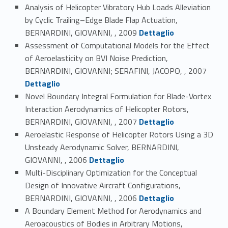
Analysis of Helicopter Vibratory Hub Loads Alleviation
by Cyclic Trailing–Edge Blade Flap Actuation,
Link identifier #identifier_person_143847-64
BERNARDINI, GIOVANNI, , 2009
Dettaglio
Assessment of Computational Models for the Effect
of Aeroelasticity on BVI Noise Prediction,
Link identifier #identifier_person_153223-65
BERNARDINI, GIOVANNI; SERAFINI, JACOPO, , 2007
Dettaglio
Novel Boundary Integral Formulation for Blade-Vortex
Interaction Aerodynamics of Helicopter Rotors,
Link identifier #identifier_person_86822-66
BERNARDINI, GIOVANNI, , 2007
Dettaglio
Aeroelastic Response of Helicopter Rotors Using a 3D
Unsteady Aerodynamic Solver, BERNARDINI,
Link identifier #identifier_person_186762-67
GIOVANNI, , 2006
Dettaglio
Multi-Disciplinary Optimization for the Conceptual
Design of Innovative Aircraft Configurations,
Link identifier #identifier_person_124850-68
BERNARDINI, GIOVANNI, , 2006
Dettaglio
A Boundary Element Method for Aerodynamics and
Aeroacoustics of Bodies in Arbitrary Motions,