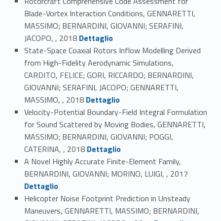
Rotorcraft Comprehensive Code Assessment for
Blade-Vortex Interaction Conditions, GENNARETTI,
MASSIMO; BERNARDINI, GIOVANNI; SERAFINI,
Link identifier #identifier_person_66064-36
JACOPO, , 2018
Dettaglio
State-Space Coaxial Rotors Inflow Modelling Derived
from High-Fidelity Aerodynamic Simulations,
CARDITO, FELICE; GORI, RICCARDO; BERNARDINI,
GIOVANNI; SERAFINI, JACOPO; GENNARETTI,
Link identifier #identifier_person_52331-37
MASSIMO, , 2018
Dettaglio
Velocity-Potential Boundary-Field Integral Formulation
for Sound Scattered by Moving Bodies, GENNARETTI,
MASSIMO; BERNARDINI, GIOVANNI; POGGI,
Link identifier #identifier_person_120943-38
CATERINA, , 2018
Dettaglio
A Novel Highly Accurate Finite-Element Family,
Link identifier #identifier_person_30709-39
BERNARDINI, GIOVANNI; MORINO, LUIGI, , 2017
Dettaglio
Helicopter Noise Footprint Prediction in Unsteady
Maneuvers, GENNARETTI, MASSIMO; BERNARDINI,
Link identifier #identifier_person_100567-40