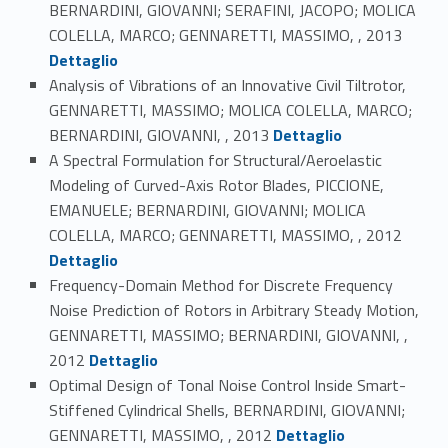
BERNARDINI, GIOVANNI; SERAFINI, JACOPO; MOLICA
Link identifier #identifier_person_130285-54
COLELLA, MARCO; GENNARETTI, MASSIMO, , 2013
Dettaglio
Analysis of Vibrations of an Innovative Civil Tiltrotor,
GENNARETTI, MASSIMO; MOLICA COLELLA, MARCO;
Link identifier #identifier_person_26825-55
BERNARDINI, GIOVANNI, , 2013
Dettaglio
A Spectral Formulation for Structural/Aeroelastic
Modeling of Curved-Axis Rotor Blades, PICCIONE,
EMANUELE; BERNARDINI, GIOVANNI; MOLICA
Link identifier #identifier_person_118243-56
COLELLA, MARCO; GENNARETTI, MASSIMO, , 2012
Dettaglio
Frequency-Domain Method for Discrete Frequency
Noise Prediction of Rotors in Arbitrary Steady Motion,
GENNARETTI, MASSIMO; BERNARDINI, GIOVANNI, ,
Link identifier #identifier_person_141333-57
2012
Dettaglio
Optimal Design of Tonal Noise Control Inside Smart-
Stiffened Cylindrical Shells, BERNARDINI, GIOVANNI;
Link identifier #identifier_person_36725-58
GENNARETTI, MASSIMO, , 2012
Dettaglio