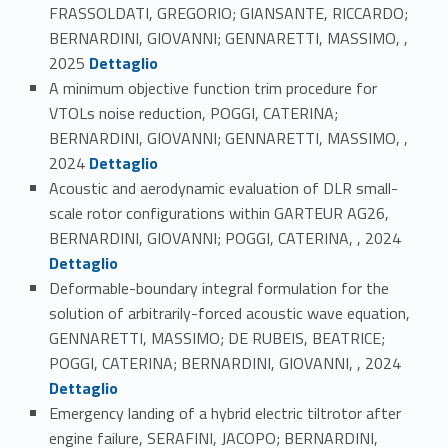
FRASSOLDATI, GREGORIO; GIANSANTE, RICCARDO;
BERNARDINI, GIOVANNI; GENNARETTI, MASSIMO, ,
Link identifier #identifier_person_174036-5
2025
Dettaglio
A minimum objective function trim procedure for
VTOLs noise reduction, POGGI, CATERINA;
BERNARDINI, GIOVANNI; GENNARETTI, MASSIMO, ,
Link identifier #identifier_person_162608-6
2024
Dettaglio
Acoustic and aerodynamic evaluation of DLR small-
scale rotor configurations within GARTEUR AG26,
Link identifier #identifier_person_45955-7
BERNARDINI, GIOVANNI; POGGI, CATERINA, , 2024
Dettaglio
Deformable-boundary integral formulation for the
solution of arbitrarily-forced acoustic wave equation,
GENNARETTI, MASSIMO; DE RUBEIS, BEATRICE;
Link identifier #identifier_person_89805-8
POGGI, CATERINA; BERNARDINI, GIOVANNI, , 2024
Dettaglio
Emergency landing of a hybrid electric tiltrotor after
engine failure, SERAFINI, JACOPO; BERNARDINI,