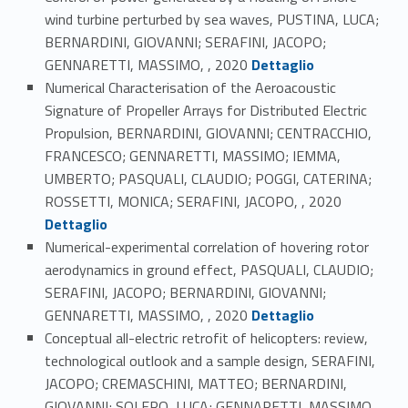
wind turbine perturbed by sea waves, PUSTINA, LUCA;
BERNARDINI, GIOVANNI; SERAFINI, JACOPO;
Link identifier #identifier_person_116350-23
GENNARETTI, MASSIMO, , 2020
Dettaglio
Numerical Characterisation of the Aeroacoustic
Signature of Propeller Arrays for Distributed Electric
Propulsion, BERNARDINI, GIOVANNI; CENTRACCHIO,
FRANCESCO; GENNARETTI, MASSIMO; IEMMA,
UMBERTO; PASQUALI, CLAUDIO; POGGI, CATERINA;
Link identifier #identifier_person_164853-24
ROSSETTI, MONICA; SERAFINI, JACOPO, , 2020
Dettaglio
Numerical-experimental correlation of hovering rotor
aerodynamics in ground effect, PASQUALI, CLAUDIO;
SERAFINI, JACOPO; BERNARDINI, GIOVANNI;
Link identifier #identifier_person_170726-25
GENNARETTI, MASSIMO, , 2020
Dettaglio
Conceptual all-electric retrofit of helicopters: review,
technological outlook and a sample design, SERAFINI,
JACOPO; CREMASCHINI, MATTEO; BERNARDINI,
GIOVANNI; SOLERO, LUCA; GENNARETTI, MASSIMO, ,