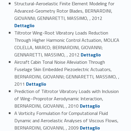
Structural-Aeroelastic Finite Element Modeling for
Advanced-Geometry Rotor Blades, BERNARDINI,
Link identifier #identifier_person_196923-59
GIOVANNI; GENNARETTI, MASSIMO, , 2012
Dettaglio
Tiltrotor Wing-Root Vibratory Loads Reduction
Through Higher Harmonic Control Actuation, MOLICA
COLELLA, MARCO; BERNARDINI, GIOVANNI;
Link identifier #identifier_person_55711-60
GENNARETTI, MASSIMO, , 2012
Dettaglio
Aircraft Cabin Tonal Noise Alleviation Through
Fuselage Skin Embedded Piezoelectric Actuators,
BERNARDINI, GIOVANNI; GENNARETTI, MASSIMO, ,
Link identifier #identifier_person_196645-61
2011
Dettaglio
Prediction of Tiltrotor Vibratory Loads with Inclusion
of Wing–Proprotor Aerodynamic Interaction,
Link identifier #identifier_person_154973-62
BERNARDINI, GIOVANNI, , 2010
Dettaglio
A Vorticity Formulation for Computational Fluid
Dynamic and Aeroelastic Analyses of Viscous Flows,
Link identifier #identifier_person_173050-63
BERNARDINI, GIOVANNI, , 2009
Dettaglio