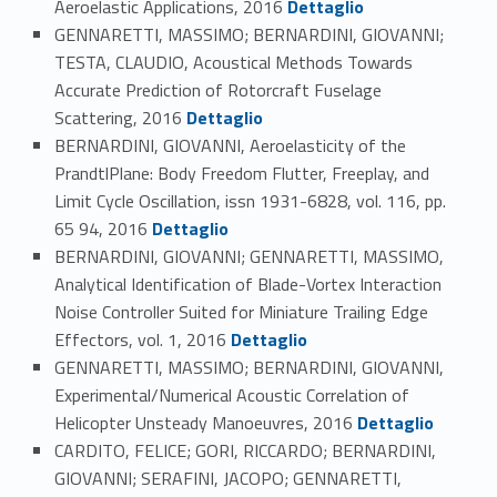
Aeroelastic Applications, 2016
Dettaglio
GENNARETTI, MASSIMO; BERNARDINI, GIOVANNI;
TESTA, CLAUDIO, Acoustical Methods Towards
Accurate Prediction of Rotorcraft Fuselage
Link identifier #identifier_person_15609-128
Scattering, 2016
Dettaglio
BERNARDINI, GIOVANNI, Aeroelasticity of the
PrandtlPlane: Body Freedom Flutter, Freeplay, and
Limit Cycle Oscillation, issn 1931-6828, vol. 116, pp.
Link identifier #identifier_person_16734-129
65 94, 2016
Dettaglio
BERNARDINI, GIOVANNI; GENNARETTI, MASSIMO,
Analytical Identification of Blade-Vortex Interaction
Noise Controller Suited for Miniature Trailing Edge
Link identifier #identifier_person_174895-130
Effectors, vol. 1, 2016
Dettaglio
GENNARETTI, MASSIMO; BERNARDINI, GIOVANNI,
Experimental/Numerical Acoustic Correlation of
Link identifier #identifier_person_70698-131
Helicopter Unsteady Manoeuvres, 2016
Dettaglio
CARDITO, FELICE; GORI, RICCARDO; BERNARDINI,
GIOVANNI; SERAFINI, JACOPO; GENNARETTI,