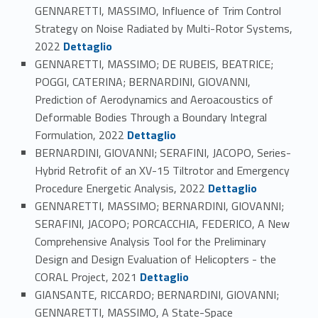
GENNARETTI, MASSIMO, Influence of Trim Control
Strategy on Noise Radiated by Multi-Rotor Systems,
Link identifier #identifier_person_110341-92
2022
Dettaglio
GENNARETTI, MASSIMO; DE RUBEIS, BEATRICE;
POGGI, CATERINA; BERNARDINI, GIOVANNI,
Prediction of Aerodynamics and Aeroacoustics of
Deformable Bodies Through a Boundary Integral
Link identifier #identifier_person_130273-93
Formulation, 2022
Dettaglio
BERNARDINI, GIOVANNI; SERAFINI, JACOPO, Series-
Hybrid Retrofit of an XV-15 Tiltrotor and Emergency
Link identifier #identifier_person_53379-94
Procedure Energetic Analysis, 2022
Dettaglio
GENNARETTI, MASSIMO; BERNARDINI, GIOVANNI;
SERAFINI, JACOPO; PORCACCHIA, FEDERICO, A New
Comprehensive Analysis Tool for the Preliminary
Design and Design Evaluation of Helicopters - the
Link identifier #identifier_person_18227-95
CORAL Project, 2021
Dettaglio
GIANSANTE, RICCARDO; BERNARDINI, GIOVANNI;
GENNARETTI, MASSIMO, A State-Space