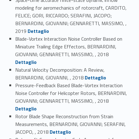
modeling for aeromechanics of rotorcraft, CARDITO,
FELICE; GORI, RICCARDO; SERAFINI, JACOPO;
BERNARDINI, GIOVANNI; GENNARETTI, MASSIMO, ,
Link identifier #identifier_person_38232-31
2019
Dettaglio
Blade-Vortex Interaction Noise Controller Based on
Miniature Trailing Edge Effectors, BERNARDINI,
Link identifier #identifier_person_107970-32
GIOVANNI; GENNARETTI, MASSIMO, , 2018
Dettaglio
Natural Velocity Decomposition: A Review,
Link identifier #identifier_person_32793-33
BERNARDINI, GIOVANNI, , 2018
Dettaglio
Pressure-Feedback Based Blade-Vortex Interaction
Noise Controller for Helicopter Rotors, BERNARDINI,
Link identifier #identifier_person_95609-34
GIOVANNI; GENNARETTI, MASSIMO, , 2018
Dettaglio
Rotor Blade Shape Reconstruction from Strain
Measurements, BERNARDINI, GIOVANNI; SERAFINI,
Link identifier #identifier_person_8726-35
JACOPO, , 2018
Dettaglio