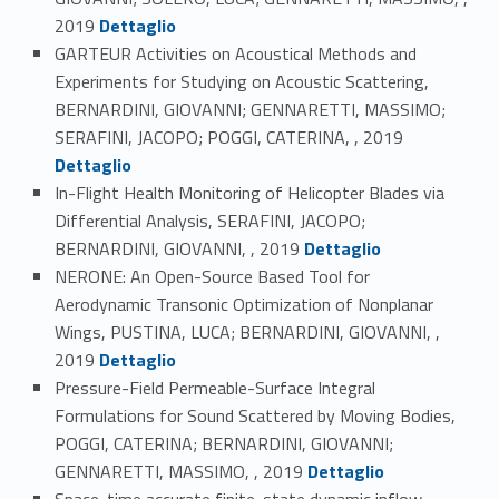
Link identifier #identifier_person_116931-26
2019
Dettaglio
GARTEUR Activities on Acoustical Methods and
Experiments for Studying on Acoustic Scattering,
BERNARDINI, GIOVANNI; GENNARETTI, MASSIMO;
Link identifier #identifier_person_7778-27
SERAFINI, JACOPO; POGGI, CATERINA, , 2019
Dettaglio
In-Flight Health Monitoring of Helicopter Blades via
Differential Analysis, SERAFINI, JACOPO;
Link identifier #identifier_person_134984-28
BERNARDINI, GIOVANNI, , 2019
Dettaglio
NERONE: An Open-Source Based Tool for
Aerodynamic Transonic Optimization of Nonplanar
Wings, PUSTINA, LUCA; BERNARDINI, GIOVANNI, ,
Link identifier #identifier_person_137512-29
2019
Dettaglio
Pressure-Field Permeable-Surface Integral
Formulations for Sound Scattered by Moving Bodies,
POGGI, CATERINA; BERNARDINI, GIOVANNI;
Link identifier #identifier_person_13806-30
GENNARETTI, MASSIMO, , 2019
Dettaglio
Space-time accurate finite-state dynamic inflow