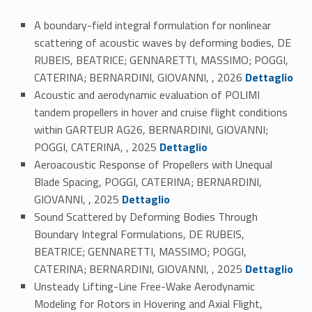
A boundary-field integral formulation for nonlinear
scattering of acoustic waves by deforming bodies, DE
RUBEIS, BEATRICE; GENNARETTI, MASSIMO; POGGI,
Link identifier #identifier_person_142291-1
CATERINA; BERNARDINI, GIOVANNI, , 2026
Dettaglio
Acoustic and aerodynamic evaluation of POLIMI
tandem propellers in hover and cruise flight conditions
within GARTEUR AG26, BERNARDINI, GIOVANNI;
Link identifier #identifier_person_20957-2
POGGI, CATERINA, , 2025
Dettaglio
Aeroacoustic Response of Propellers with Unequal
Blade Spacing, POGGI, CATERINA; BERNARDINI,
Link identifier #identifier_person_123429-3
GIOVANNI, , 2025
Dettaglio
Sound Scattered by Deforming Bodies Through
Boundary Integral Formulations, DE RUBEIS,
BEATRICE; GENNARETTI, MASSIMO; POGGI,
Link identifier #identifier_person_159914-4
CATERINA; BERNARDINI, GIOVANNI, , 2025
Dettaglio
Unsteady Lifting-Line Free-Wake Aerodynamic
Modeling for Rotors in Hovering and Axial Flight,