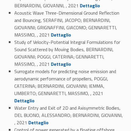
Link identifier #identifier_person_193000-18
BERNARDINI, GIOVANNI, , 2021
Dettaglio
Acoustic Wave Three-Dimensional Ground Reflection
and Bouncing, SERAFINI, JACOPO; BERNARDINI,
GIOVANNI; GRIGNAFFINI, GIACOMO; GENNARETTI,
Link identifier #identifier_person_54674-19
MASSIMO, , 2021
Dettaglio
Study of Velocity-Potential Integral Formulations for
Sound Scattered by Moving Bodies, BERNARDINI,
GIOVANNI; POGGI, CATERINA; GENNARETTI,
Link identifier #identifier_person_22483-20
MASSIMO, , 2021
Dettaglio
Surrogate models for predicting noise emission and
aerodynamic performance of propellers, POGGI,
CATERINA; BERNARDINI, GIOVANNI; IEMMA,
Link identifier #identifier_person_161069-21
UMBERTO; GENNARETTI, MASSIMO, , 2021
Dettaglio
Water Entry and Exit of 2D and Axisymmetric Bodies,
DEL BUONO, ALESSANDRO; BERNARDINI, GIOVANNI,
Link identifier #identifier_person_33220-22
, 2021
Dettaglio
Control of power generated by a floating offshore