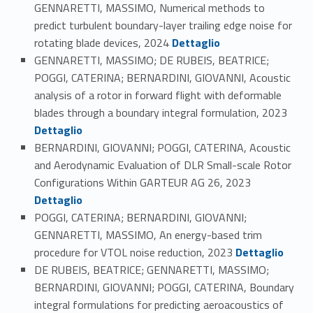
GENNARETTI, MASSIMO, Numerical methods to
predict turbulent boundary-layer trailing edge noise for
Link identifier #identifier_person_113572-83
rotating blade devices, 2024
Dettaglio
GENNARETTI, MASSIMO; DE RUBEIS, BEATRICE;
POGGI, CATERINA; BERNARDINI, GIOVANNI, Acoustic
analysis of a rotor in forward flight with deformable
Link identifier #identifier_person_151151-84
blades through a boundary integral formulation, 2023
Dettaglio
BERNARDINI, GIOVANNI; POGGI, CATERINA, Acoustic
and Aerodynamic Evaluation of DLR Small-scale Rotor
Link identifier #identifier_person_13930-85
Configurations Within GARTEUR AG 26, 2023
Dettaglio
POGGI, CATERINA; BERNARDINI, GIOVANNI;
GENNARETTI, MASSIMO, An energy-based trim
Link identifier #identifier_person_29445-86
procedure for VTOL noise reduction, 2023
Dettaglio
DE RUBEIS, BEATRICE; GENNARETTI, MASSIMO;
BERNARDINI, GIOVANNI; POGGI, CATERINA, Boundary
integral formulations for predicting aeroacoustics of