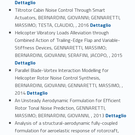
Dettaglio
Tiltrotor Cabin Noise Control Through Smart
Actuators, BERNARDINI, GIOVANNI; GENNARETTI,
Link identifier #identifier_person_114674-50
MASSIMO; TESTA, CLAUDIO, , 2016
Dettaglio
Helicopter Vibratory Loads Alleviation through
Combined Action of Trailing-Edge Flap and Variable-
Stiffness Devices, GENNARETTI, MASSIMO;
Link identifier #identifier_person_73882-51
BERNARDINI, GIOVANNI; SERAFINI, JACOPO, , 2015
Dettaglio
Parallel Blade-Vortex Interaction Modelling for
Helicopter Rotor Noise Control Synthesis,
BERNARDINI, GIOVANNI; GENNARETTI, MASSIMO, ,
Link identifier #identifier_person_151253-52
2014
Dettaglio
An Unsteady Aerodynamic Formulation for Efficient
Rotor Tonal Noise Prediction, GENNARETTI,
Link identifier #identifier_person_57414-53
MASSIMO; BERNARDINI, GIOVANNI, , 2013
Dettaglio
Analysis of a structural-aerodynamic fully-coupled
formulation for aeroelastic response of rotorcraft,