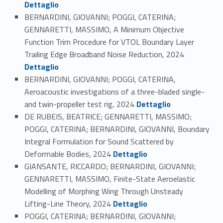
Dettaglio
BERNARDINI, GIOVANNI; POGGI, CATERINA;
GENNARETTI, MASSIMO, A Minimum Objective
Function Trim Procedure for VTOL Boundary Layer
Link identifier #identifier_person_85436-79
Trailing Edge Broadband Noise Reduction, 2024
Dettaglio
BERNARDINI, GIOVANNI; POGGI, CATERINA,
Aeroacoustic investigations of a three-bladed single-
Link identifier #identifier_person_59075-80
and twin-propeller test rig, 2024
Dettaglio
DE RUBEIS, BEATRICE; GENNARETTI, MASSIMO;
POGGI, CATERINA; BERNARDINI, GIOVANNI, Boundary
Integral Formulation for Sound Scattered by
Link identifier #identifier_person_198047-81
Deformable Bodies, 2024
Dettaglio
GIANSANTE, RICCARDO; BERNARDINI, GIOVANNI;
GENNARETTI, MASSIMO, Finite-State Aeroelastic
Modelling of Morphing Wing Through Unsteady
Link identifier #identifier_person_172642-82
Lifting-Line Theory, 2024
Dettaglio
POGGI, CATERINA; BERNARDINI, GIOVANNI;