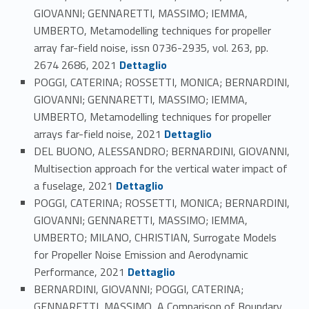
GIOVANNI; GENNARETTI, MASSIMO; IEMMA,
UMBERTO, Metamodelling techniques for propeller
array far-field noise, issn 0736-2935, vol. 263, pp.
Link identifier #identifier_person_124667-102
2674 2686, 2021
Dettaglio
POGGI, CATERINA; ROSSETTI, MONICA; BERNARDINI,
GIOVANNI; GENNARETTI, MASSIMO; IEMMA,
UMBERTO, Metamodelling techniques for propeller
Link identifier #identifier_person_175407-103
arrays far-field noise, 2021
Dettaglio
DEL BUONO, ALESSANDRO; BERNARDINI, GIOVANNI,
Multisection approach for the vertical water impact of
Link identifier #identifier_person_44217-104
a fuselage, 2021
Dettaglio
POGGI, CATERINA; ROSSETTI, MONICA; BERNARDINI,
GIOVANNI; GENNARETTI, MASSIMO; IEMMA,
UMBERTO; MILANO, CHRISTIAN, Surrogate Models
for Propeller Noise Emission and Aerodynamic
Link identifier #identifier_person_60321-105
Performance, 2021
Dettaglio
BERNARDINI, GIOVANNI; POGGI, CATERINA;
GENNARETTI, MASSIMO, A Comparison of Boundary