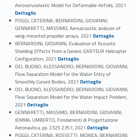
Link identifier #identifier_person_181152-96
Aeroservoelastic Model for Deformable Airfoils, 2021
Dettaglio
POGGI, CATERINA; BERNARDINI, GIOVANNI;
GENNARETTI, MASSIMO, Aeroacoustic analysis of
Link identifier #identifier_person_171582-97
wing-mounted propeller arrays, 2021
Dettaglio
BERNARDINI, GIOVANNI, Evaluation of Acoustic
Shielding Effects from a Generic GARTEUR Helicopter
Link identifier #identifier_person_10808-98
Configuration, 2021
Dettaglio
DEL BUONO, ALESSANDRO; BERNARDINI, GIOVANNI,
Flow Separation Model for the Water Entry of
Link identifier #identifier_person_89222-99
Smoothly Curved Bodies, 2021
Dettaglio
DEL BUONO, ALESSANDRO; BERNARDINI, GIOVANNI,
Flow Separation Model for the Water Impact Problem,
Link identifier #identifier_person_123174-100
2021
Dettaglio
GENNARETTI, MASSIMO; BERNARDINI, GIOVANNI;
IEMMA, UMBERTO, Fondamenti di Progettazione
Link identifier #identifier_person_4509-101
Aeronautica, pp. 2325 2357, 2021
Dettaglio
POGGI, CATERINA; ROSSETTI, MONICA; BERNARDINI,