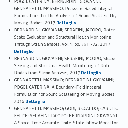
POGGI, CATERINA; BERNARDINI, GIOVANNI;
GENNARETTI, MASSIMO, Pressure-Based Integral
Formulations for the Analysis of Sound Scattered by
Link identifier #identifier_person_87773-123
Moving Bodies, 2017
Dettaglio
BERNARDINI, GIOVANNI; SERAFINI, JACOPO, Rotor
State Evaluation and Structural Health Monitoring
Link identifier #identifier_person_197119-124
Through Strain Sensors, vol. 1, pp. 761 772, 2017
Dettaglio
BERNARDINI, GIOVANNI; SERAFINI, JACOPO, Shape
Sensing and Structural Health Monitoring of Rotor
Link identifier #identifier_person_140066-125
Blades from Strain Analysis, 2017
Dettaglio
GENNARETTI, MASSIMO; BERNARDINI, GIOVANNI;
POGGI, CATERINA, A Boundary-Field Integral
Formulation for Sound Scattering of Moving Bodies,
Link identifier #identifier_person_106393-126
2016
Dettaglio
GENNARETTI, MASSIMO; GORI, RICCARDO; CARDITO,
FELICE; SERAFINI, JACOPO; BERNARDINI, GIOVANNI,
A Space-Time Accurate Finite-State Inflow Model for
Link identifier #identifier_person_134058-127