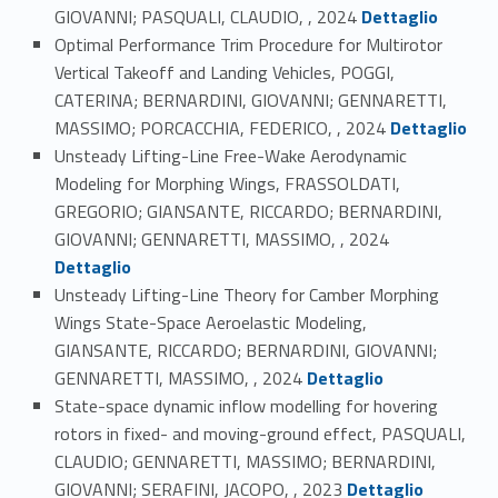
Link identifier #identifier_person_126770-9
GIOVANNI; PASQUALI, CLAUDIO, , 2024
Dettaglio
Optimal Performance Trim Procedure for Multirotor
Vertical Takeoff and Landing Vehicles, POGGI,
CATERINA; BERNARDINI, GIOVANNI; GENNARETTI,
Link identifier #identifier_person_53820-10
MASSIMO; PORCACCHIA, FEDERICO, , 2024
Dettaglio
Unsteady Lifting-Line Free-Wake Aerodynamic
Modeling for Morphing Wings, FRASSOLDATI,
GREGORIO; GIANSANTE, RICCARDO; BERNARDINI,
Link identifier #identifier_person_21039-11
GIOVANNI; GENNARETTI, MASSIMO, , 2024
Dettaglio
Unsteady Lifting-Line Theory for Camber Morphing
Wings State-Space Aeroelastic Modeling,
GIANSANTE, RICCARDO; BERNARDINI, GIOVANNI;
Link identifier #identifier_person_164735-12
GENNARETTI, MASSIMO, , 2024
Dettaglio
State-space dynamic inflow modelling for hovering
rotors in fixed- and moving-ground effect, PASQUALI,
CLAUDIO; GENNARETTI, MASSIMO; BERNARDINI,
Link identifier #identifier_person_189437-13
GIOVANNI; SERAFINI, JACOPO, , 2023
Dettaglio