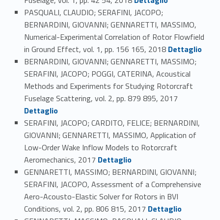
Fuselage, vol. 1, pp. 42 54, 2018
Dettaglio
PASQUALI, CLAUDIO; SERAFINI, JACOPO;
BERNARDINI, GIOVANNI; GENNARETTI, MASSIMO,
Numerical-Experimental Correlation of Rotor Flowfield
Link identifier #identifier_person_113651-115
in Ground Effect, vol. 1, pp. 156 165, 2018
Dettaglio
BERNARDINI, GIOVANNI; GENNARETTI, MASSIMO;
SERAFINI, JACOPO; POGGI, CATERINA, Acoustical
Methods and Experiments for Studying Rotorcraft
Link identifier #identifier_person_52746-116
Fuselage Scattering, vol. 2, pp. 879 895, 2017
Dettaglio
SERAFINI, JACOPO; CARDITO, FELICE; BERNARDINI,
GIOVANNI; GENNARETTI, MASSIMO, Application of
Low-Order Wake Inflow Models to Rotorcraft
Link identifier #identifier_person_146674-117
Aeromechanics, 2017
Dettaglio
GENNARETTI, MASSIMO; BERNARDINI, GIOVANNI;
SERAFINI, JACOPO, Assessment of a Comprehensive
Aero-Acousto-Elastic Solver for Rotors in BVI
Link identifier #identifier_person_88170-118
Conditions, vol. 2, pp. 806 815, 2017
Dettaglio