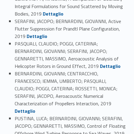
Integral Formulations for Sound Scattered by Moving
Link identifier #identifier_person_141140-106
Bodies, 2019
Dettaglio
SERAFINI, JACOPO; BERNARDINI, GIOVANNI, Active
Flutter Suppression for Prandtl Plane Configuration,
Link identifier #identifier_person_53442-107
2019
Dettaglio
PASQUALI, CLAUDIO; POGGI, CATERINA;
BERNARDINI, GIOVANNI; SERAFINI, JACOPO;
GENNARETTI, MASSIMO, Aeroacoustic Analysis of
Link identifier #identifier_person_23493-108
Helicopter Rotors in Ground Effect, 2019
Dettaglio
BERNARDINI, GIOVANNI; CENTRACCHIO,
FRANCESCO; IEMMA, UMBERTO; PASQUALI,
CLAUDIO; POGGI, CATERINA; ROSSETTI, MONICA;
SERAFINI, JACOPO, Aeroacoustic Numerical
Link identifier #identifier_person_157670-109
Characterization of Propellers Interaction, 2019
Dettaglio
PUSTINA, LUCA; BERNARDINI, GIOVANNI; SERAFINI,
JACOPO; GENNARETTI, MASSIMO, Control of Floating
Link identifier #identifier_person_72116-110
Offshore Wind Turbine Response to Sea Waves, 2019