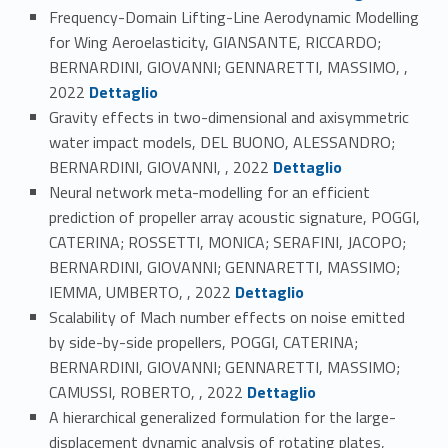
Frequency-Domain Lifting-Line Aerodynamic Modelling
for Wing Aeroelasticity, GIANSANTE, RICCARDO;
BERNARDINI, GIOVANNI; GENNARETTI, MASSIMO, ,
Link identifier #identifier_person_47866-14
2022
Dettaglio
Gravity effects in two-dimensional and axisymmetric
water impact models, DEL BUONO, ALESSANDRO;
Link identifier #identifier_person_193620-15
BERNARDINI, GIOVANNI, , 2022
Dettaglio
Neural network meta-modelling for an efficient
prediction of propeller array acoustic signature, POGGI,
CATERINA; ROSSETTI, MONICA; SERAFINI, JACOPO;
BERNARDINI, GIOVANNI; GENNARETTI, MASSIMO;
Link identifier #identifier_person_160540-16
IEMMA, UMBERTO, , 2022
Dettaglio
Scalability of Mach number effects on noise emitted
by side-by-side propellers, POGGI, CATERINA;
BERNARDINI, GIOVANNI; GENNARETTI, MASSIMO;
Link identifier #identifier_person_6722-17
CAMUSSI, ROBERTO, , 2022
Dettaglio
A hierarchical generalized formulation for the large-
displacement dynamic analysis of rotating plates,