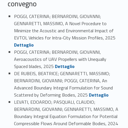
convegno
POGGI, CATERINA; BERNARDINI, GIOVANNI;
GENNARETTI, MASSIMO, A Novel Procedure to
Minimize the Acoustic and Environmental Impact of
Link identifier #identifier_person_946-75
EVTOL Vehicles for Intra-City Mission Profiles, 2025
Dettaglio
POGGI, CATERINA; BERNARDINI, GIOVANNI,
Aeroacoustics of UAV Propellers with Unequally
Link identifier #identifier_person_154043-76
Spaced blades, 2025
Dettaglio
DE RUBEIS, BEATRICE; GENNARETTI, MASSIMO;
BERNARDINI, GIOVANNI; POGGI, CATERINA, An
Advanced Boundary Integral Formulation for Sound
Link identifier #identifier_person_138636-77
Scattered by Deforming Bodies, 2025
Dettaglio
LEVATI, EDOARDO; PASQUALI, CLAUDIO;
BERNARDINI, GIOVANNI; GENNARETTI, MASSIMO, A
Boundary Integral Equation Formulation for Potential
Link identifier #identifier_person_182611-78
Compressible Flows Around Deformable Bodies, 2024