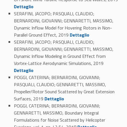
Dettaglio
SERAFINI, JACOPO; PASQUALI, CLAUDIO;
BERNARDINI, GIOVANNI; GENNARETTI, MASSIMO,
Dynamic Inflow Model for Hovering Rotors in Non-
Link identifier #identifier_person_73603-111
Parallel Ground Effect, 2019
Dettaglio
SERAFINI, JACOPO; PASQUALI, CLAUDIO;
BERNARDINI, GIOVANNI; GENNARETTI, MASSIMO,
Dynamic Inflow Modeling in Ground Effect from
Link identifier #identifier_person_78922-112
Vortex-Lattice Aerodynamic Simulations, 2019
Dettaglio
POGGI, CATERINA; BERNARDINI, GIOVANNI;
PASQUALI, CLAUDIO; GENNARETTI, MASSIMO,
Propeller/Rotor Sound Scattered by Great Extension
Link identifier #identifier_person_70765-113
Surfaces, 2019
Dettaglio
POGGI, CATERINA; BERNARDINI, GIOVANNI;
GENNARETTI, MASSIMO, Boundary Integral
Formulations for Noise Scattered by Helicopter
Link identifier #identifier_person_100508-114