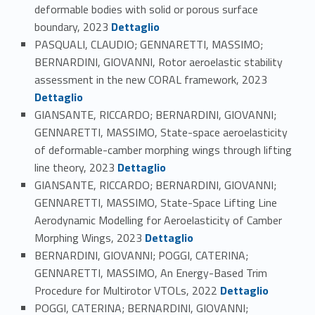
deformable bodies with solid or porous surface
Link identifier #identifier_person_176865-87
boundary, 2023
Dettaglio
PASQUALI, CLAUDIO; GENNARETTI, MASSIMO;
BERNARDINI, GIOVANNI, Rotor aeroelastic stability
Link identifier #identifier_person_171503-88
assessment in the new CORAL framework, 2023
Dettaglio
GIANSANTE, RICCARDO; BERNARDINI, GIOVANNI;
GENNARETTI, MASSIMO, State-space aeroelasticity
of deformable-camber morphing wings through lifting
Link identifier #identifier_person_128707-89
line theory, 2023
Dettaglio
GIANSANTE, RICCARDO; BERNARDINI, GIOVANNI;
GENNARETTI, MASSIMO, State-Space Lifting Line
Aerodynamic Modelling for Aeroelasticity of Camber
Link identifier #identifier_person_164147-90
Morphing Wings, 2023
Dettaglio
BERNARDINI, GIOVANNI; POGGI, CATERINA;
GENNARETTI, MASSIMO, An Energy-Based Trim
Link identifier #identifier_person_76299-91
Procedure for Multirotor VTOLs, 2022
Dettaglio
POGGI, CATERINA; BERNARDINI, GIOVANNI;