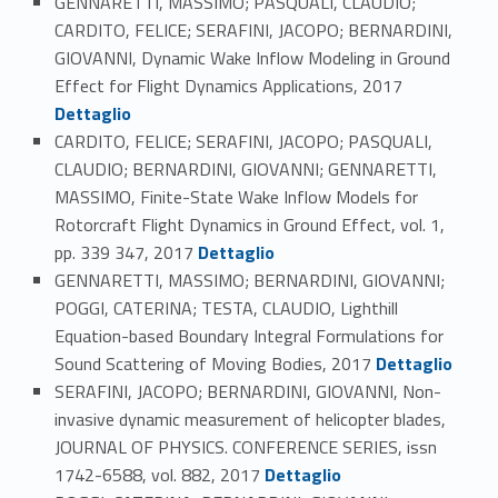
GENNARETTI, MASSIMO; PASQUALI, CLAUDIO;
CARDITO, FELICE; SERAFINI, JACOPO; BERNARDINI,
GIOVANNI, Dynamic Wake Inflow Modeling in Ground
Link identifier #identifier_person_116004-119
Effect for Flight Dynamics Applications, 2017
Dettaglio
CARDITO, FELICE; SERAFINI, JACOPO; PASQUALI,
CLAUDIO; BERNARDINI, GIOVANNI; GENNARETTI,
MASSIMO, Finite-State Wake Inflow Models for
Rotorcraft Flight Dynamics in Ground Effect, vol. 1,
Link identifier #identifier_person_140537-120
pp. 339 347, 2017
Dettaglio
GENNARETTI, MASSIMO; BERNARDINI, GIOVANNI;
POGGI, CATERINA; TESTA, CLAUDIO, Lighthill
Equation-based Boundary Integral Formulations for
Link identifier #identifier_person_133948-121
Sound Scattering of Moving Bodies, 2017
Dettaglio
SERAFINI, JACOPO; BERNARDINI, GIOVANNI, Non-
invasive dynamic measurement of helicopter blades,
JOURNAL OF PHYSICS. CONFERENCE SERIES, issn
Link identifier #identifier_person_7271-122
1742-6588, vol. 882, 2017
Dettaglio