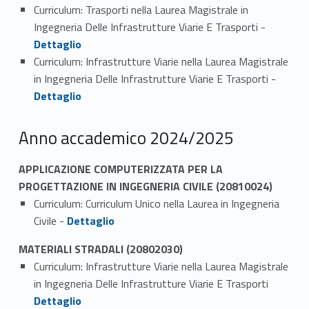
Curriculum: Trasporti nella Laurea Magistrale in
Link identifier #identifier_person_7647-1
Ingegneria Delle Infrastrutture Viarie E Trasporti -
Dettaglio
Curriculum: Infrastrutture Viarie nella Laurea Magistrale
Link identifier #identifier_person_149395-2
in Ingegneria Delle Infrastrutture Viarie E Trasporti -
Dettaglio
Anno accademico 2024/2025
APPLICAZIONE COMPUTERIZZATA PER LA
PROGETTAZIONE IN INGEGNERIA CIVILE (20810024)
Curriculum: Curriculum Unico nella Laurea in Ingegneria
Link identifier #identifier_person_22681-1
Civile -
Dettaglio
MATERIALI STRADALI (20802030)
Curriculum: Infrastrutture Viarie nella Laurea Magistrale
Link identifier #identifier_person_185055-1
in Ingegneria Delle Infrastrutture Viarie E Trasporti
Dettaglio