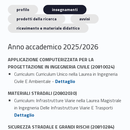
profilo
insegnamenti
prodotti della ricerca
avvisi
ricevimento e materiale didattico
Anno accademico 2025/2026
APPLICAZIONE COMPUTERIZZATA PER LA
PROGETTAZIONE IN INGEGNERIA CIVILE (20810024)
Curriculum: Curriculum Unico nella Laurea in Ingegneria
Link identifier #identifier_person_66809-1
Civile E Ambientale -
Dettaglio
MATERIALI STRADALI (20802030)
Curriculum: Infrastrutture Viarie nella Laurea Magistrale
Link identifier #identifier_person_15004-1
in Ingegneria Delle Infrastrutture Viarie E Trasporti
Dettaglio
SICUREZZA STRADALE E GRANDI RISCHI (20810284)