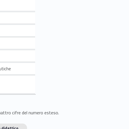
utiche
quattro cifre del numero esteso.
 didattico