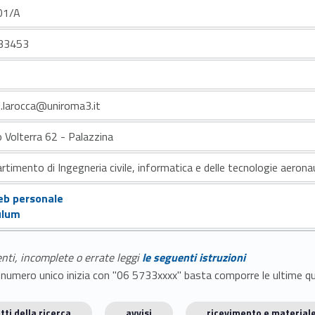
01/A
33453
e.larocca@uniroma3.it
o Volterra 62 - Palazzina
rtimento di Ingegneria civile, informatica e delle tecnologie aerona
eb personale
ulum
enti, incomplete o errate leggi
le seguenti istruzioni
E il numero unico inizia con "06 5733xxxx" basta comporre le ultime 
tti della ricerca
avvisi
ricevimento e materiale