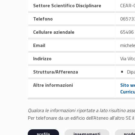
Settore Scientifico Disciplinare
CEAR-
Telefono
06573
Cellulare aziendale
65496
Email
michel
Indirizzo
Via Vit
Struttura/Afferenza
Dipa
Altre informazioni
Sito w
Curric
Qualora le informazioni riportate a lato risultino ass
Per telefonare da un edificio dell'Ateneo all'altro S
profilo
insegnamenti
prodo