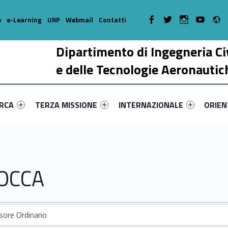
R
WebMan on Facebook
WebMan on Twitter
WebMan on Instagr
WebMan on Y
e
e-Learning
URP
Webmail
Contatti
Dipartimento di Ingegneria Ci
e delle Tecnologie Aeronautic
enu-primary-78059-17
dentifier #link-menu-primary-25551-38
Link identifier #link-menu-primary-86335-51
Link identifier #link-menu-prima
Link ide
ERCA
TERZA MISSIONE
INTERNAZIONALE
ORIE
ROCCA
sore Ordinario