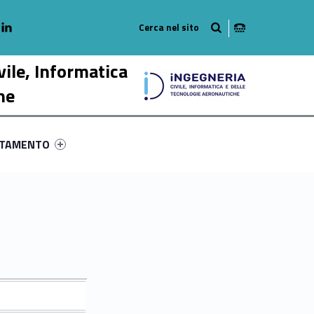
adio
linkedlin
am
outube
vile, Informatica
he
ry-89690-58
ntifier #link-menu-primary-69755-68
NTAMENTO