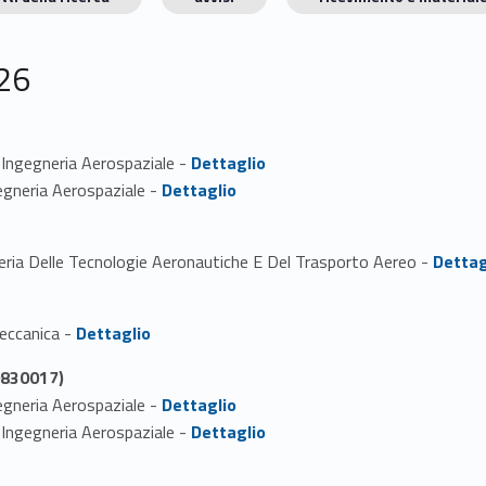
26
Link identifier #identifier_person_134191-1
n Ingegneria Aerospaziale -
Dettaglio
Link identifier #identifier_person_104488-2
gegneria Aerospaziale -
Dettaglio
Link identifier #identifier_person_180048-1
gneria Delle Tecnologie Aeronautiche E Del Trasporto Aereo -
Dettag
Link identifier #identifier_person_62365-1
Meccanica -
Dettaglio
0830017)
Link identifier #identifier_person_121626-1
gegneria Aerospaziale -
Dettaglio
Link identifier #identifier_person_46835-2
n Ingegneria Aerospaziale -
Dettaglio