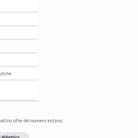
utiche
quattro cifre del numero esteso.
 didattico