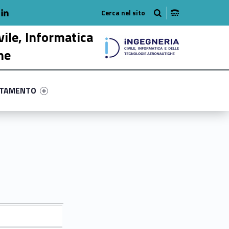
adio
linkedlin
am
outube
vile, Informatica
he
ry-34-58
ntifier #link-menu-primary-49864-68
NTAMENTO