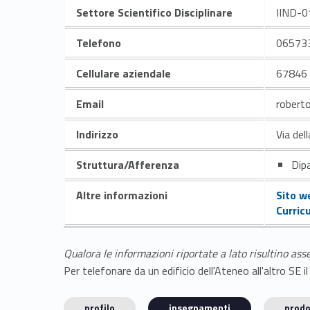
Settore Scientifico Disciplinare
IIND-0
Telefono
06573
Cellulare aziendale
67846
Email
robert
Indirizzo
Via del
Struttura/Afferenza
Dipa
Altre informazioni
Sito w
Curric
Qualora le informazioni riportate a lato risultino ass
Per telefonare da un edificio dell'Ateneo all'altro S
profilo
insegnamenti
prodo