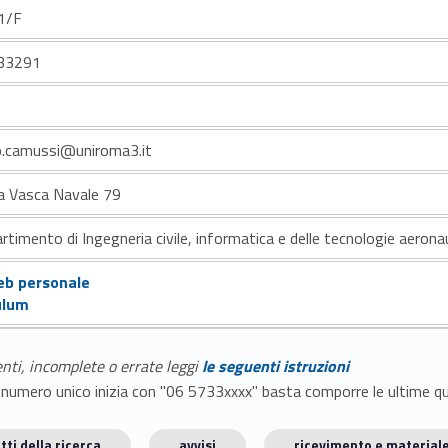
1/F
33291
o.camussi@uniroma3.it
la Vasca Navale 79
rtimento di Ingegneria civile, informatica e delle tecnologie aerona
eb personale
ulum
enti, incomplete o errate leggi
le seguenti istruzioni
E il numero unico inizia con "06 5733xxxx" basta comporre le ultime 
tti della ricerca
avvisi
ricevimento e materiale