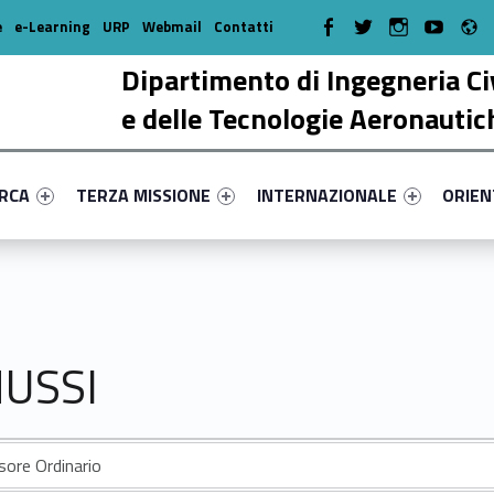
R
WebMan on Facebook
WebMan on Twitter
WebMan on Instagr
WebMan on Y
e
e-Learning
URP
Webmail
Contatti
Dipartimento di Ingegneria Ci
e delle Tecnologie Aeronautic
enu-primary-84863-17
dentifier #link-menu-primary-55655-38
Link identifier #link-menu-primary-89659-51
Link identifier #link-menu-prima
Link ide
ERCA
TERZA MISSIONE
INTERNAZIONALE
ORIE
MUSSI
sore Ordinario