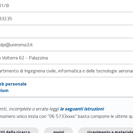
01/B
33235
olpi@uniroma3.it
o Volterra 62 - Palazzina
rtimento di Ingegneria civile, informatica e delle tecnologie aerona
eb personale
ulum
enti, incomplete o errate leggi
le seguenti istruzioni
E il numero unico inizia con "06 5733xxxx" basta comporre le ultime 
tti della ricerca
avvisi
ricevimento e materiale