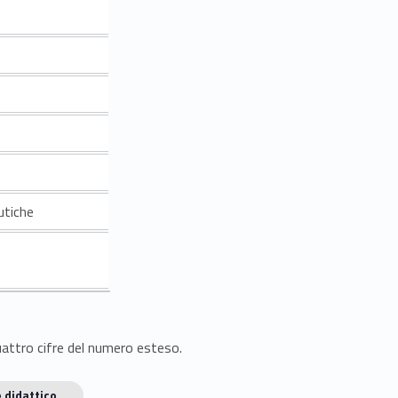
utiche
quattro cifre del numero esteso.
 didattico