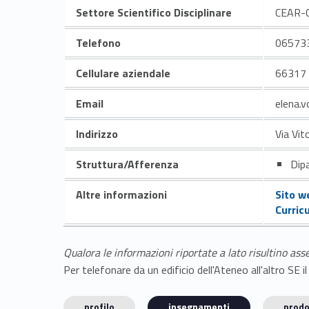
Settore Scientifico Disciplinare
CEAR-
Telefono
06573
Cellulare aziendale
66317
Email
elena.v
Indirizzo
Via Vit
Struttura/Afferenza
Dipa
Altre informazioni
Sito w
Curric
Qualora le informazioni riportate a lato risultino ass
Per telefonare da un edificio dell'Ateneo all'altro S
profilo
insegnamenti
prodo