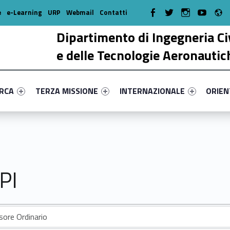
R
WebMan on Facebook
WebMan on Twitter
WebMan on Instagr
WebMan on Y
e
e-Learning
URP
Webmail
Contatti
Dipartimento di Ingegneria Ci
e delle Tecnologie Aeronautic
enu-primary-96370-17
dentifier #link-menu-primary-74339-38
Link identifier #link-menu-primary-47191-51
Link identifier #link-menu-prima
Link ide
ERCA
TERZA MISSIONE
INTERNAZIONALE
ORIE
PI
sore Ordinario