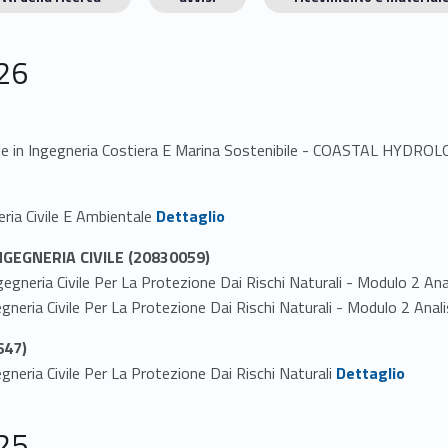
26
strale in Ingegneria Costiera E Marina Sostenibile - COASTAL H
Link identifier #identifier_person_114484-1
eria Civile E Ambientale
Dettaglio
NGEGNERIA CIVILE (20830059)
gegneria Civile Per La Protezione Dai Rischi Naturali - Modulo 2 Anal
egneria Civile Per La Protezione Dai Rischi Naturali - Modulo 2 Analis
647)
Link identifier #identifier_person_139943-1
gegneria Civile Per La Protezione Dai Rischi Naturali
Dettaglio
25