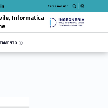
adio
linkedlin
am
outube
vile, Informatica
he
ry-31058-58
ntifier #link-menu-primary-61290-68
NTAMENTO