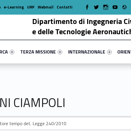
R
WebMan on Facebook
WebMan on Twitter
WebMan on Instagr
WebMan on Y
e
e-Learning
URP
Webmail
Contatti
Dipartimento di Ingegneria Ci
e delle Tecnologie Aeronautic
enu-primary-32976-17
dentifier #link-menu-primary-32920-38
Link identifier #link-menu-primary-93392-51
Link identifier #link-menu-prima
Link ide
ERCA
TERZA MISSIONE
INTERNAZIONALE
ORIE
INI CIAMPOLI
atore tempo det. Legge 240/2010