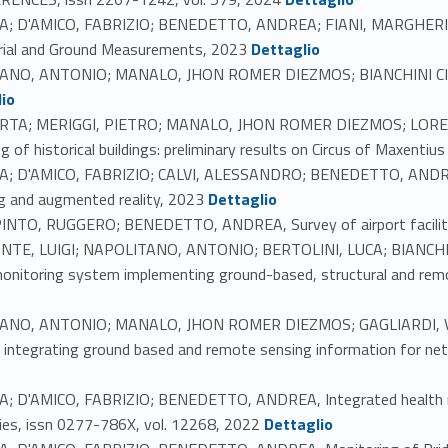
A; D'AMICO, FABRIZIO; BENEDETTO, ANDREA; FIANI, MARGHERITA,
Link identifier #identifier_person_21417-47
erial and Ground Measurements, 2023
Dettaglio
TANO, ANTONIO; MANALO, JHON ROMER DIEZMOS; BIANCHINI CIA
io
ERTA; MERIGGI, PIETRO; MANALO, JHON ROMER DIEZMOS; LORE
g of historical buildings: preliminary results on Circus of Maxenti
; D'AMICO, FABRIZIO; CALVI, ALESSANDRO; BENEDETTO, ANDREA, 
Link identifier #identifier_person_150563-50
g and augmented reality, 2023
Dettaglio
INTO, RUGGERO; BENEDETTO, ANDREA, Survey of airport faciliti
NTE, LUIGI; NAPOLITANO, ANTONIO; BERTOLINI, LUCA; BIANCHI
onitoring system implementing ground-based, structural and remo
ITANO, ANTONIO; MANALO, JHON ROMER DIEZMOS; GAGLIARDI, V
 integrating ground based and remote sensing information for netw
; D'AMICO, FABRIZIO; BENEDETTO, ANDREA, Integrated health m
Link identifier #identifier_person_144612-54
ies, issn 0277-786X, vol. 12268, 2022
Dettaglio