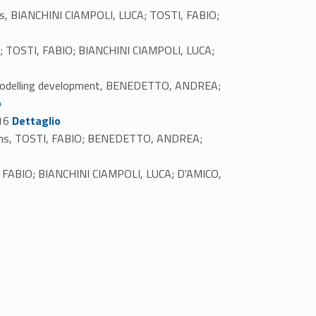
ties, BIANCHINI CIAMPOLI, LUCA; TOSTI, FABIO;
A; TOSTI, FABIO; BIANCHINI CIAMPOLI, LUCA;
nd modelling development, BENEDETTO, ANDREA;
o
Link identifier #identifier_person_149205-34
16
Dettaglio
cations, TOSTI, FABIO; BENEDETTO, ANDREA;
I, FABIO; BIANCHINI CIAMPOLI, LUCA; D'AMICO,