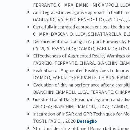
FERRANTE, CHIARA; BIANCHINI CIAMPOLI, LUCA,
An integrated investigative approach in health 
GAGLIARDI, VALERIO; BENEDETTO, ANDREA, , 
Can a fully integrated approach enclose the dr
CHIARA; D'ASCANIO, LUCA; SCHIATTARELLA, EL
Displacement monitoring in Airport Runways by
CALVI, ALESSANDRO; D'AMICO, FABRIZIO; TOSTI,
Effectiveness of Augmented Reality Warnings on
FABRIZIO; FERRANTE, CHIARA; BIANCHINI CIAMP
Evaluation of Augmented Reality Cues to Improv
D'AMICO, FABRIZIO; FERRANTE, CHIARA; BIANCH
Evaluation of driving performance after a trans
BIANCHINI CIAMPOLI, LUCA; FERRANTE, CHIARA,
Guest editorial: Data Fusion, integration and a
ANDREA; BIANCHINI CIAMPOLI, LUCA; D'AMICO, 
Integration of InSAR and GPR Techniques for Mo
Link identifier #identifier_person_166161-18
TOSTI, FABIO, , 2020
Dettaglio
Structural detailing of buried Roman baths th