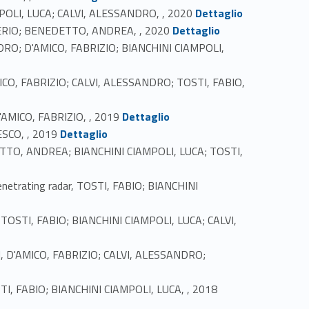
Link identifier #identifier_person_84102-20
IAMPOLI, LUCA; CALVI, ALESSANDRO, , 2020
Dettaglio
Link identifier #identifier_person_70373-21
ALERIO; BENEDETTO, ANDREA, , 2020
Dettaglio
SANDRO; D'AMICO, FABRIZIO; BIANCHINI CIAMPOLI,
AMICO, FABRIZIO; CALVI, ALESSANDRO; TOSTI, FABIO,
Link identifier #identifier_person_147497-24
'AMICO, FABRIZIO, , 2019
Dettaglio
Link identifier #identifier_person_81798-25
ESCO, , 2019
Dettaglio
EDETTO, ANDREA; BIANCHINI CIAMPOLI, LUCA; TOSTI,
enetrating radar, TOSTI, FABIO; BIANCHINI
ms, TOSTI, FABIO; BIANCHINI CIAMPOLI, LUCA; CALVI,
del, D'AMICO, FABRIZIO; CALVI, ALESSANDRO;
Link identifier #identifier_person_82174-30
TOSTI, FABIO; BIANCHINI CIAMPOLI, LUCA, , 2018