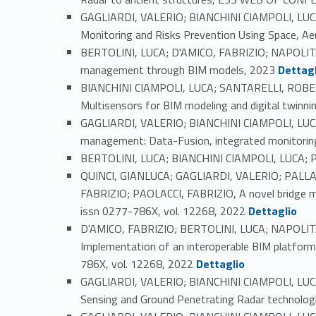
GAGLIARDI, VALERIO; BIANCHINI CIAMPOLI, LUC
Monitoring and Risks Prevention Using Space, A
BERTOLINI, LUCA; D'AMICO, FABRIZIO; NAPOLI
Link identifier #identifier_person_15195-48
management through BIM models, 2023
Dettagl
BIANCHINI CIAMPOLI, LUCA; SANTARELLI, ROB
Multisensors for BIM modeling and digital twinnin
GAGLIARDI, VALERIO; BIANCHINI CIAMPOLI, LUCA
management: Data-Fusion, integrated monitorin
BERTOLINI, LUCA; BIANCHINI CIAMPOLI, LUCA; P
QUINCI, GIANLUCA; GAGLIARDI, VALERIO; PALLA
FABRIZIO; PAOLACCI, FABRIZIO, A novel bridge m
Link identifier #identifier_person_42880-52
issn 0277-786X, vol. 12268, 2022
Dettaglio
D'AMICO, FABRIZIO; BERTOLINI, LUCA; NAPOL
Implementation of an interoperable BIM platform
Link identifier #identifier_person_28768-53
786X, vol. 12268, 2022
Dettaglio
GAGLIARDI, VALERIO; BIANCHINI CIAMPOLI, LUCA
Sensing and Ground Penetrating Radar technolog