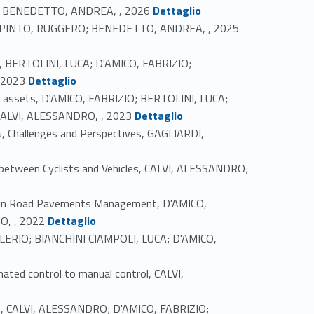
Link identifier #identifier_person_185407-1
A; BENEDETTO, ANDREA, , 2026
Dettaglio
Link identifier #identifier_person_70073-2
 LUCA; PINTO, RUGGERO; BENEDETTO, ANDREA, , 2025
, BERTOLINI, LUCA; D'AMICO, FABRIZIO;
Link identifier #identifier_person_147854-3
 2023
Dettaglio
oad assets, D'AMICO, FABRIZIO; BERTOLINI, LUCA;
Link identifier #identifier_person_24555-4
ALVI, ALESSANDRO, , 2023
Dettaglio
, Challenges and Perspectives, GAGLIARDI,
n between Cyclists and Vehicles, CALVI, ALESSANDRO;
ion in Road Pavements Management, D'AMICO,
Link identifier #identifier_person_114408-7
O, , 2022
Dettaglio
 VALERIO; BIANCHINI CIAMPOLI, LUCA; D'AMICO,
ated control to manual control, CALVI,
anes, CALVI, ALESSANDRO; D'AMICO, FABRIZIO;