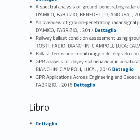
A spectral analysis of ground-penetrating radar
D'AMICO, FABRIZIO; BENEDETTO, ANDREA, , 2
An overview of ground-penetrating radar signa
Link identifier #identifier_person_32382-32
D'AMICO, FABRIZIO, , 2017
Dettaglio
Railway ballast condition assessment using gro
TOSTI, FABIO; BIANCHINI CIAMPOLI, LUCA; CA
Ballast ferroviario: monitoraggio del degrado 
GPR analysis of clayey soil behaviour in unsat
Link identifier #identifier_person_171711-35
BIANCHINI CIAMPOLI, LUCA, , 2016
Dettaglio
GPR Applications Across Engineering and Geosci
Link identifier #identifier_person_149707-36
FABRIZIO, , 2016
Dettaglio
Libro
Link identifier #identifier_person_180032-37
Dettaglio