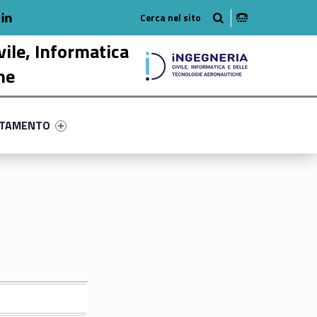
adio
linkedlin
am
outube
vile, Informatica
he
ry-53927-58
ntifier #link-menu-primary-88666-68
NTAMENTO