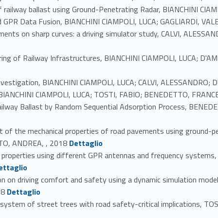
 of railway ballast using Ground-Penetrating Radar, BIANCHINI C
 and GPR Data Fusion, BIANCHINI CIAMPOLI, LUCA; GAGLIARDI, V
atments on sharp curves: a driving simulator study, CALVI, ALES
ing of Railway Infrastructures, BIANCHINI CIAMPOLI, LUCA; D'
 Investigation, BIANCHINI CIAMPOLI, LUCA; CALVI, ALESSANDRO; D
ys, BIANCHINI CIAMPOLI, LUCA; TOSTI, FABIO; BENEDETTO, FRANC
Railway Ballast by Random Sequential Adsorption Process, BEN
 of the mechanical properties of road pavements using ground-p
Link identifier #identifier_person_146053-27
TO, ANDREA, , 2018
Dettaglio
tric properties using different GPR antennas and frequency syste
-28
ettaglio
on on driving comfort and safety using a dynamic simulation mo
Link identifier #identifier_person_8797-29
18
Dettaglio
 system of street trees with road safety-critical implications, 