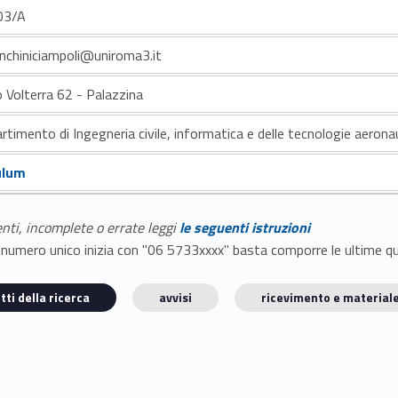
03/A
anchiniciampoli@uniroma3.it
o Volterra 62 - Palazzina
rtimento di Ingegneria civile, informatica e delle tecnologie aerona
ulum
enti, incomplete o errate leggi
le seguenti istruzioni
E il numero unico inizia con "06 5733xxxx" basta comporre le ultime 
tti della ricerca
avvisi
ricevimento e materiale