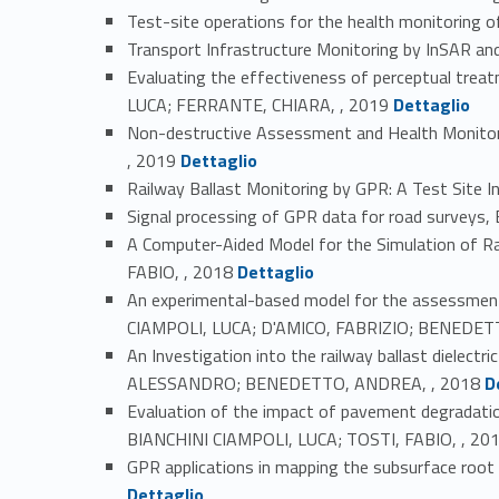
Test-site operations for the health monitoring
Transport Infrastructure Monitoring by InSAR
Evaluating the effectiveness of perceptual tre
Link identifier #identifier_person_40075-22
LUCA; FERRANTE, CHIARA, , 2019
Dettaglio
Non-destructive Assessment and Health Monitor
Link identifier #identifier_person_5879-23
, 2019
Dettaglio
Railway Ballast Monitoring by GPR: A Test Site
Signal processing of GPR data for road surve
A Computer-Aided Model for the Simulation of 
Link identifier #identifier_person_81253-26
FABIO, , 2018
Dettaglio
An experimental-based model for the assessment
CIAMPOLI, LUCA; D'AMICO, FABRIZIO; BENEDET
An Investigation into the railway ballast dielec
Link identifier #identifier_person_81565
ALESSANDRO; BENEDETTO, ANDREA, , 2018
D
Evaluation of the impact of pavement degradati
BIANCHINI CIAMPOLI, LUCA; TOSTI, FABIO, , 20
GPR applications in mapping the subsurface root
Dettaglio