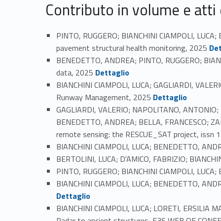
Contributo in volume e atti
PINTO, RUGGERO; BIANCHINI CIAMPOLI, LUCA; BENE
Link identifier #identifier_person_156026-38
pavement structural health monitoring, 2025
Det
BENEDETTO, ANDREA; PINTO, RUGGERO; BIANCHINI
Link identifier #identifier_person_92019-39
data, 2025
Dettaglio
BIANCHINI CIAMPOLI, LUCA; GAGLIARDI, VALERIO;
Link identifier #identifier_person_46908-40
Runway Management, 2025
Dettaglio
GAGLIARDI, VALERIO; NAPOLITANO, ANTONIO; P
BENEDETTO, ANDREA; BELLA, FRANCESCO; ZARLENG
remote sensing: the RESCUE_SAT project, issn 
BIANCHINI CIAMPOLI, LUCA; BENEDETTO, ANDREA, 
BERTOLINI, LUCA; D'AMICO, FABRIZIO; BIANCHIN
PINTO, RUGGERO; BIANCHINI CIAMPOLI, LUCA; B
BIANCHINI CIAMPOLI, LUCA; BENEDETTO, ANDREA, 
Dettaglio
BIANCHINI CIAMPOLI, LUCA; LORETI, ERSILIA MA
Radar to ancient structures, E3S WEB OF CONF