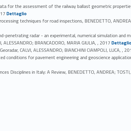
 data for the assessment of the railway ballast geometric proper
Link identifier #identifier_person_36385-31
017
Dettaglio
l processing techniques for road inspections, BENEDETTO, ANDRE
und-penetrating radar - an experimental, numerical simulation a
Link identifier #identifier_person_165157-33
LVI, ALESSANDRO; BRANCADORO, MARIA GIULIA, , 2017
Dettagli
con Georadar, CALVI, ALESSANDRO; BIANCHINI CIAMPOLI, LUCA, , 20
urated conditions for pavement engineering and geoscience appli
ences Disciplines in Italy: A Review, BENEDETTO, ANDREA; TOST