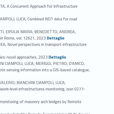
 A Concurrent Approach for Infrastructure
MPOLI, LUCA, Combined NDT data for road
TI, ERSILIA MARIA; BENEDETTO, ANDREA,
Link identifier #identifier_person_191876-49
us in Rome, vol. 12621, 2023
Dettaglio
Novel perspectives in transport infrastructure
Link identifier #identifier_person_160128-51
es: novel approaches, 2023
Dettaglio
NI CIAMPOLI, LUCA; MERIGGI, PIETRO; D'AMICO,
te sensing information into a GIS-based catalogue,
ALERIO; BIANCHINI CIAMPOLI, LUCA,
ork-level infrastructures monitoring, issn 0277-
onitoring of masonry arch bridges by Remote