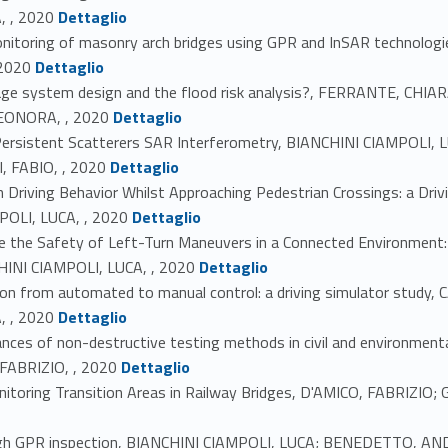
Link identifier #identifier_person_98657-10
 , 2020
Dettaglio
monitoring of masonry arch bridges using GPR and InSAR technolo
Link identifier #identifier_person_21311-11
2020
Dettaglio
ainage system design and the flood risk analysis?, FERRANTE, C
Link identifier #identifier_person_36388-12
EONORA, , 2020
Dettaglio
 Persistent Scatterers SAR Interferometry, BIANCHINI CIAMPOL
Link identifier #identifier_person_132152-13
 FABIO, , 2020
Dettaglio
 Driving Behavior Whilst Approaching Pedestrian Crossings: a Dr
Link identifier #identifier_person_77101-14
OLI, LUCA, , 2020
Dettaglio
e the Safety of Left-Turn Maneuvers in a Connected Environment
Link identifier #identifier_person_181974-15
INI CIAMPOLI, LUCA, , 2020
Dettaglio
ition from automated to manual control: a driving simulator stud
Link identifier #identifier_person_36757-16
 , 2020
Dettaglio
dvances of non-destructive testing methods in civil and environm
Link identifier #identifier_person_188990-17
FABRIZIO, , 2020
Dettaglio
nitoring Transition Areas in Railway Bridges, D'AMICO, FABRIZI
rough GPR inspection, BIANCHINI CIAMPOLI, LUCA; BENEDETTO, AN