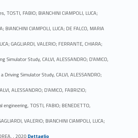
gies, TOSTI, FABIO; BIANCHINI CIAMPOLI, LUCA;
HIARA; BIANCHINI CIAMPOLI, LUCA; DE FALCO, MARIA
I, LUCA; GAGLIARDI, VALERIO; FERRANTE, CHIARA;
iving Simulator Study, CALVI, ALESSANDRO; D'AMICO,
: a Driving Simulator Study, CALVI, ALESSANDRO;
y, CALVI, ALESSANDRO; D'AMICO, FABRIZIO;
ental engineering, TOSTI, FABIO; BENEDETTO,
O; GAGLIARDI, VALERIO; BIANCHINI CIAMPOLI, LUCA;
Link identifier #identifier_person_160790-19
DREA, , 2020
Dettaglio