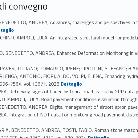
 di convegno
DETTO, ANDREA, Advances, challenges and perspectives in fiber
taglio
 CIAMPOLI, LUCA, An integrated structural model for predicti
 BENEDETTO, ANDREA, Enhanced Deformation Monitoring in Virtu
AVESI, LUCIANO; POMARICO, IRENE; CIPOLLINI, STEFANO; BIANC
A, ANTONIO; FIORI, ALDO; VOLPI, ELENA, Enhancing hydraulic 
Link identifier #identifier_person_27592-41
1996-756X, vol. 13671, 2025
Dettaglio
Retrieving signs of buried historical road tracks by GPR data 
I CIAMPOLI, LUCA, Road pavement conditions evaluation through
ENEDETTO, ANDREA, Digital management of airport apron pav
Integration of NDT data for monitoring road pavement distress
RIA; BENEDETTO, ANDREA; TOSTI, FABIO, Roman stone masonry w
Link identifier #identifier_person_44478-46
ERENCES, issn 2267-1242, vol. 579, 2024
Dettaglio