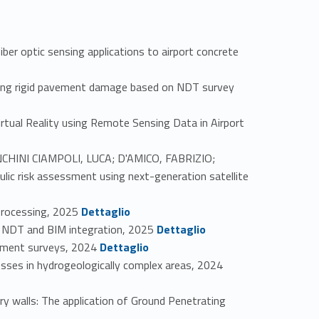
 optic sensing applications to airport concrete
ng rigid pavement damage based on NDT survey
al Reality using Remote Sensing Data in Airport
HINI CIAMPOLI, LUCA; D'AMICO, FABRIZIO;
risk assessment using next-generation satellite
Link identifier #identifier_person_41985-42
processing, 2025
Dettaglio
Link identifier #identifier_person_158507-43
 NDT and BIM integration, 2025
Dettaglio
Link identifier #identifier_person_108551-44
ement surveys, 2024
Dettaglio
Link identifier #identifier_person_25201-45
es in hydrogeologically complex areas, 2024
alls: The application of Ground Penetrating