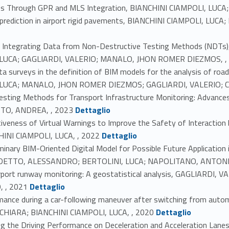
ts Through GPR and MLS Integration, BIANCHINI CIAMPOLI, LUC
igue prediction in airport rigid pavements, BIANCHINI CIAMPOLI,
 Integrating Data from Non-Destructive Testing Methods (NDTs)
LUCA; GAGLIARDI, VALERIO; MANALO, JHON ROMER DIEZMOS, ,
ta surveys in the definition of BIM models for the analysis of r
LUCA; MANALO, JHON ROMER DIEZMOS; GAGLIARDI, VALERIO; C
esting Methods for Transport Infrastructure Monitoring: Advances
Link identifier #identifier_person_30589-5
TO, ANDREA, , 2023
Dettaglio
ctiveness of Virtual Warnings to Improve the Safety of Interactio
Link identifier #identifier_person_30480-6
INI CIAMPOLI, LUCA, , 2022
Dettaglio
iminary BIM-Oriented Digital Model for Possible Future Applicat
NEDETTO, ALESSANDRO; BERTOLINI, LUCA; NAPOLITANO, ANTONI
airport runway monitoring: A geostatistical analysis, GAGLIARDI,
Link identifier #identifier_person_171706-8
 , 2021
Dettaglio
rmance during a car-following maneuver after switching from autom
Link identifier #identifier_person_23947-9
HIARA; BIANCHINI CIAMPOLI, LUCA, , 2020
Dettaglio
ting the Driving Performance on Deceleration and Acceleration L