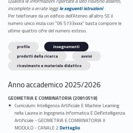
Qualora le informazioni riportate a lato risultino assenti,
incomplete o errate leggi
le seguenti istruzioni
Per telefonare da un edificio dell'Ateneo all'altro SE il
numero unico inizia con "06 5733xxxx" basta comporre le
ultime quattro cifre del numero esteso.
profilo
insegnamenti
prodotti della ricerca
avvisi
ricevimento e materiale didattico
Anno accademico 2025/2026
GEOMETRIA E COMBINATORIA (20810518)
Curriculum: Intelligenza Artificiale E Machine Learning
nella Laurea in Ingegneria Informatica E Dell'intelligenza
Artificiale - GEOMETRIA E COMBINATORIA II
Link identifier #identifier_person_143665-1
MODULO - CANALE 2
Dettaglio