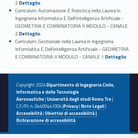
2
Dettaglio
Curriculum: Automazione E Robotica nella Laurea in
Ingegneria Informatica E Dell'intelligenza Artificiale -
GEOMETRIA E COMBINATORIA II MODULO - CANALE
Link identifier #identifier_person_162880-7
2
Dettaglio
Curriculum: Gestionale nella Laurea in Ingegneria
Informatica E Dell'intelligenza Artificiale - GEOMETRIA
Link identifier #identifier_person_108795-8
E COMBINATORIA II MODULO - CANALE 1
Dettaglio
Copyright 2024
Dipartimento di Ingegneria Civile,
Informatica e delle Tecnologie
Aeronautiche
|
Università degli studi Roma Tre
|
C.F./P.I. n. 04400441004 |
Privacy
|
Note Legali
|
Accessibilità
|
Obiettivi di accessibilità |
Dichiarazione di accessibilità