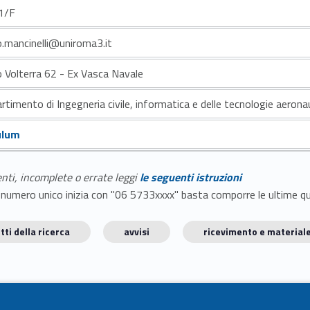
1/F
.mancinelli@uniroma3.it
o Volterra 62 - Ex Vasca Navale
rtimento di Ingegneria civile, informatica e delle tecnologie aerona
ulum
enti, incomplete o errate leggi
le seguenti istruzioni
E il numero unico inizia con "06 5733xxxx" basta comporre le ultime 
tti della ricerca
avvisi
ricevimento e materiale