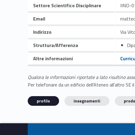
Settore Scientifico Disciplinare
IIND-0
Email
matteo
Indirizzo
Via Vit
Struttura/Afferenza
Dipa
Altre informazioni
Curric
Qualora le informazioni riportate a lato risultino ass
Per telefonare da un edificio dell'Ateneo all'altro S
profilo
insegnamenti
prodo