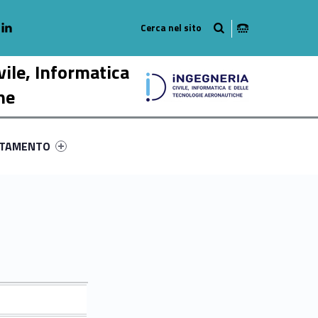
adio
linkedlin
am
outube
vile, Informatica
he
ry-9148-58
ntifier #link-menu-primary-95199-68
NTAMENTO