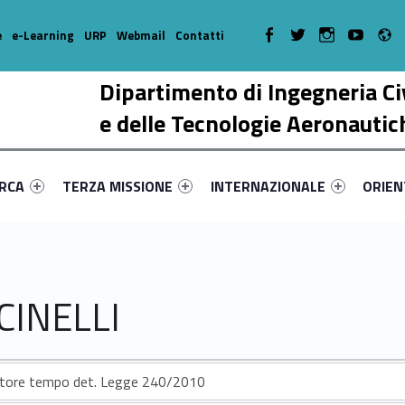
R
WebMan on Facebook
WebMan on Twitter
WebMan on Instagr
WebMan on Y
e
e-Learning
URP
Webmail
Contatti
Dipartimento di Ingegneria Ci
e delle Tecnologie Aeronautic
enu-primary-56105-17
dentifier #link-menu-primary-3450-38
Link identifier #link-menu-primary-28508-51
Link identifier #link-menu-prima
Link ide
ERCA
TERZA MISSIONE
INTERNAZIONALE
ORIE
CINELLI
atore tempo det. Legge 240/2010