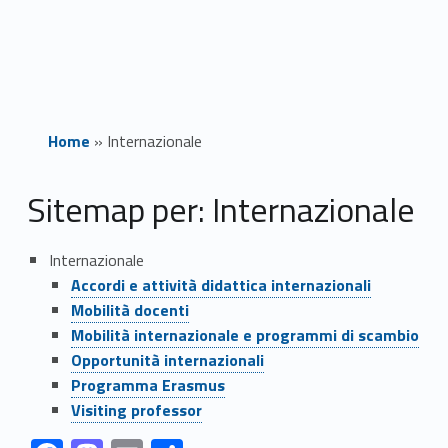
Home
»
Internazionale
I
Sitemap per: Internazionale
n
Internazionale
t
Accordi e attività didattica internazionali
Mobilità docenti
e
Mobilità internazionale e programmi di scambio
r
Opportunità internazionali
Programma Erasmus
n
Visiting professor
Link identifier #identifier__24423-1
Link identifier #identifier__65924-2
Link identifier #identifier__136309-3
Link identifier #identifier__92469-4