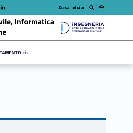
adio
linkedlin
am
outube
vile, Informatica
he
ry-95746-58
ntifier #link-menu-primary-44605-68
NTAMENTO