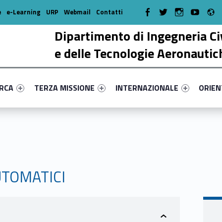
R
WebMan on Facebook
WebMan on Twitter
WebMan on Instagr
WebMan on Y
e
e-Learning
URP
Webmail
Contatti
Dipartimento di Ingegneria Ci
e delle Tecnologie Aeronautic
enu-primary-31194-17
dentifier #link-menu-primary-81466-38
Link identifier #link-menu-primary-13089-51
Link identifier #link-menu-prima
Link ide
ERCA
TERZA MISSIONE
INTERNAZIONALE
ORIE
UTOMATICI