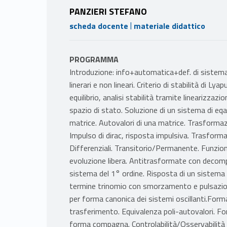
PANZIERI STEFANO
|
scheda docente
materiale didattico
PROGRAMMA
Introduzione: info+automatica+def. di sistema. 
linerari e non lineari. Criterio di stabilità di L
equilibrio, analisi stabilità tramite linearizzaz
spazio di stato. Soluzione di un sistema di eqazi
matrice. Autovalori di una matrice. Trasforma
Impulso di dirac, risposta impulsiva. Trasformat
Differenziali. Transitorio/Permanente. Funzio
evoluzione libera. Antitrasformate con decompo
sistema del 1° ordine. Risposta di un sistema c
termine trinomio con smorzamento e pulsazion
per forma canonica dei sistemi oscillanti.Form
trasferimento. Equivalenza poli-autovalori. Fo
forma compagna. Controlabilità/Osservabilità d