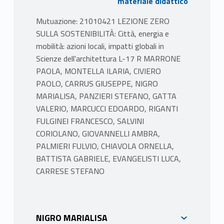
materiale didattico
Freight. Edward Elgar, UK (capitoli
Mutuazione: 21010421 LEZIONE ZERO
1,2,3,7,11,15,19,23).
SULLA SOSTENIBILITÀ: Città, energia e
• Marrone, P., Montella, I. (2023), “Territorial
mobilità: azioni locali, impatti globali in
Energy Potential for Energy Community and
Scienze dell'architettura L-17 R MARRONE
climate mitigation actions: experimentation
PAOLA, MONTELLA ILARIA, CIVIERO
on pilot cases in Rome”, In E.C. Eugenio
PAOLO, CARRUS GIUSEPPE, NIGRO
Arbizzani (a cura di), Technological
MARIALISA, PANZIERI STEFANO, GATTA
Imagination in the Green and Digital
VALERIO, MARCUCCI EDOARDO, RIGANTI
Transition (pp. 505-522). Springer
FULGINEI FRANCESCO, SALVINI
[10.1007/978-3-031-29515-7].
CORIOLANO, GIOVANNELLI AMBRA,
• Marrone, P., Fiume, F., Laudani, A.,
PALMIERI FULVIO, CHIAVOLA ORNELLA,
Montella, I., Palermo, M., Fulginei, F.R. (2023).
BATTISTA GABRIELE, EVANGELISTI LUCA,
“Distributed Energy Systems: Constraints
CARRESE STEFANO
and Opportunities in Urban Environments.”
Energies 2023, 16, 2718.
https://doi.org/10.3390/en16062718
PROGRAMMA
• Marrone, P., Montella, I. (2022). “An
NIGRO MARIALISA
experimentation on the limits and potential