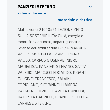
durante gli incontri – della presentazione
PANZIERI STEFANO
relativa al project-work.
scheda docente
TESTI ADOTTATI
materiale didattico
articoli open access e dispense del docente
Mutuazione: 21010421 LEZIONE ZERO
MODALITÀ FREQUENZA
SULLA SOSTENIBILITÀ: Città, energia e
consigliata ma non obbligatoria
mobilità: azioni locali, impatti globali in
Scienze dell'architettura L-17 R MARRONE
MODALITÀ VALUTAZIONE
PAOLA, MONTELLA ILARIA, CIVIERO
Modalità d’esame: La verifica degli
PAOLO, CARRUS GIUSEPPE, NIGRO
apprendimenti avverrà attraverso un esame
MARIALISA, PANZIERI STEFANO, GATTA
formato da test a scelta multipla. La
VALERIO, MARCUCCI EDOARDO, RIGANTI
valutazione finale terrà conto della capacità
FULGINEI FRANCESCO, SALVINI
di identificare i principali modelli teorici e
CORIOLANO, GIOVANNELLI AMBRA,
risultati empirici nella dimensione umana dello
PALMIERI FULVIO, CHIAVOLA ORNELLA,
sviluppo sostenibile. Il voto finale sarà
BATTISTA GABRIELE, EVANGELISTI LUCA,
attribuito in funzione del numero delle
CARRESE STEFANO
risposte corrette nelle domande a scelta