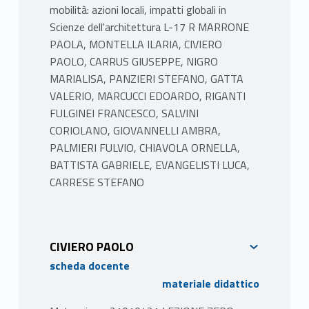
passeggeri. Inoltre, vengono approfonditi
mobilità: azioni locali, impatti globali in
temi specifici quali: la pianificazione
Scienze dell'architettura L-17 R MARRONE
partecipata, le innovazioni e le politiche di
PAOLA, MONTELLA ILARIA, CIVIERO
intervento, il cambiamento dei
PAOLO, CARRUS GIUSEPPE, NIGRO
comportamenti di scelta degli utenti del
MARIALISA, PANZIERI STEFANO, GATTA
sistema di trasporto.
VALERIO, MARCUCCI EDOARDO, RIGANTI
Energia e città
FULGINEI FRANCESCO, SALVINI
Il modulo tratterà le città sostenibili in
CORIOLANO, GIOVANNELLI AMBRA,
relazione ai cambiamenti climatici; i modelli di
PALMIERI FULVIO, CHIAVOLA ORNELLA,
autoproduzione energetica e gli studi di
BATTISTA GABRIELE, EVANGELISTI LUCA,
psicologia ambientale orientati al
CARRESE STEFANO
cambiamento comportamentale per ridurre i
consumi e promuovere scelte sostenibili; le
sfide tecnologiche per l’uso dell’energia e la
CIVIERO PAOLO
minimizzazione dei rischi di blackout; gli
scheda docente
algoritmi di ottimizzazione basati su
materiale didattico
tecniche evolutive per l’ottimizzazione del
mix autoproduzione-acquisto dalla rete in