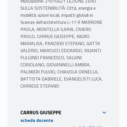
Mutuazione: 21010421 LEZIONE ZERO
funzione di richieste previsionali (active
SULLA SOSTENIBILITÀ: Città, energia e
demand).
mobilità: azioni locali, impatti globali in
Soluzioni innovative per l’energia
Scienze dell'architettura L-17 R MARRONE
Il modulo affronterà il tema dell’efficienza
PAOLA, MONTELLA ILARIA, CIVIERO
energetica nel settore edilizio e gli strumenti
PAOLO, CARRUS GIUSEPPE, NIGRO
per la diagnosi energetica; il fenomeno isola
MARIALISA, PANZIERI STEFANO, GATTA
di calore urbano; le soluzioni impiantistiche
VALERIO, MARCUCCI EDOARDO, RIGANTI
sostenibili; i combustibili per la Carbon
FULGINEI FRANCESCO, SALVINI
Neutrality e le tecnologie energetiche
CORIOLANO, GIOVANNELLI AMBRA,
sostenibili.
PALMIERI FULVIO, CHIAVOLA ORNELLA,
BATTISTA GABRIELE, EVANGELISTI LUCA,
CARRESE STEFANO
TESTI ADOTTATI
• Curtis C. (2020). Handbook of Sustainable
Transport. Research Handbooks in Transport
Studies series. Edward Elgar, USA.
CARRUS GIUSEPPE
• Marcucci E., Gatta V., Le Pira M. (2023).
scheda docente
Handbook on City Logistics and Urban