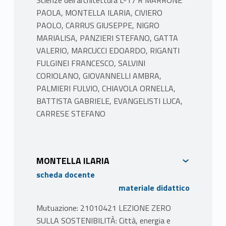
Scienze dell'architettura L-17 R MARRONE
PAOLA, MONTELLA ILARIA, CIVIERO
PAOLO, CARRUS GIUSEPPE, NIGRO
MARIALISA, PANZIERI STEFANO, GATTA
VALERIO, MARCUCCI EDOARDO, RIGANTI
FULGINEI FRANCESCO, SALVINI
CORIOLANO, GIOVANNELLI AMBRA,
PALMIERI FULVIO, CHIAVOLA ORNELLA,
BATTISTA GABRIELE, EVANGELISTI LUCA,
CARRESE STEFANO
PROGRAMMA
I temi affrontati dai tre moduli sono:
MONTELLA ILARIA
Mobilità sostenibile
scheda docente
Dopo una introduzione sul ruolo del
materiale didattico
trasporto all’interno degli obiettivi di sviluppo
sostenibile, sono illustrati gli elementi chiave
Mutuazione: 21010421 LEZIONE ZERO
della mobilità sostenibile sia merci sia
SULLA SOSTENIBILITÀ: Città, energia e