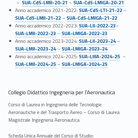
–
SUA-CdS-LMII-20-21
–
SUA-CdS-LMIGA-20-21
Link identifier #identifier__97494-29
Link identifier #identifier__128113-30
Anno accademico 2021-2022:
SUA-CdS-LTI-21-22
–
Link identifier #identifier__151365-31
SUA-CdS-LMII-21-22
–
SUA-CdS-LMIGA-21-22
Link identifier #identifier__44618-32
Link identifier #identifier__101972-33
Anno accademico 2022-2023:
SUA-LII-2022-23
–
Link identifier #identifier__34115-34
SUA-LMII-2022-23
–
SUA-LMIGA-2022-23
Link identifier #identifier__37149-35
Link identifier #identifier__182214-36
Anno accademico 2023-2024:
SUA-LII-2023-24
–
Link identifier #identifier__44112-37
SUA-LMII-2023-24
–
SUA-LMIGA-2023-24
Link identifier #identifier__100234-38
Link identifier #identifier__113572-39
Anno accademico 2024-2025:
SUA-LIIIA-2024-25
–
Link identifier #identifier__41495-40
SUA-LMII-2024-25
–
SUA-LMIGA-2024-25
Collegio Didattico Ingegneria per l’Aeronautica
Corso di Laurea in Ingegneria delle Tecnologie
Aeronautiche e del Trasporto Aereo – Corso di Laurea
Magistrale Ingegneria Aeronautica
Scheda Unica Annuale del Corso di Studio: