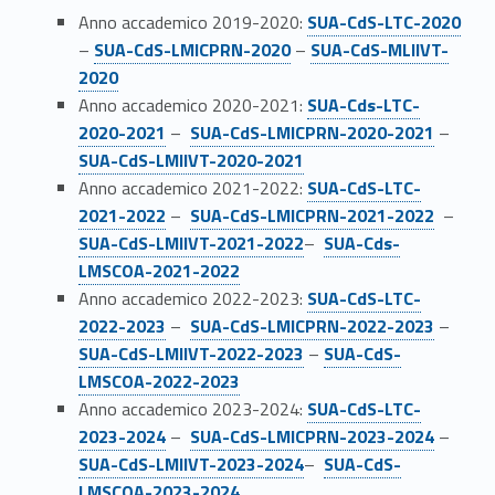
Link identifier #identifier__172315-1
S
Anno accademico 2019-2020:
SUA-CdS-LTC-2020
Link identifier #identifier__186841-2
Link identifier #identifier__141983-3
–
SUA-CdS-LMICPRN-2020
–
SUA-CdS-MLIIVT-
U
2020
Link identifier #identifier__7670-4
A
Anno accademico 2020-2021:
SUA-Cds-LTC-
Link identifier #identifier__189778-5
Link identifier #identifier__32509-6
2020-2021
–
SUA-CdS-LMICPRN-2020-2021
–
–
SUA-CdS-LMIIVT-2020-2021
Link identifier #identifier__179988-7
Anno accademico 2021-2022:
SUA-CdS-LTC-
C
Link identifier #identifier__148538-8
Link identifier #identifier__126604-9
2021-2022
–
SUA-CdS-LMICPRN-2021-2022
–
Link identifier #identifier__50847-10
d
SUA-CdS-LMIIVT-2021-2022
–
SUA-Cds-
LMSCOA-2021-2022
S
Link identifier #identifier__76179-11
Anno accademico 2022-2023:
SUA-CdS-LTC-
Link identifier #identifier__35075-12
Link identifier #identifier__125397-13
2022-2023
–
SUA-CdS-LMICPRN-2022-2023
–
Link identifier #identifier__91389-14
SUA-CdS-LMIIVT-2022-2023
–
SUA-CdS-
LMSCOA-2022-2023
Link identifier #identifier__58014-15
Anno accademico 2023-2024:
SUA-CdS-LTC-
Link identifier #identifier__148241-16
Link identifier #identifier__7944-17
2023-2024
–
SUA-CdS-LMICPRN-2023-2024
–
Link identifier #identifier__16323-18
SUA-CdS-LMIIVT-2023-2024
–
SUA-CdS-
LMSCOA-2023-2024