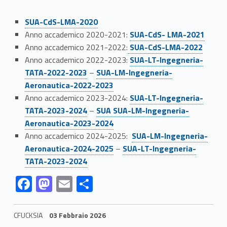
Link identifier #identifier__25097-41
SUA-CdS-LMA-2020
Link identifier #identifier__65149-42
Anno accademico 2020-2021:
SUA-CdS- LMA-2021
Link identifier #identifier__169671-43
Anno accademico 2021-2022:
SUA-CdS-LMA-2022
Link identifier #identifier__169314-44
Anno accademico 2022-2023:
SUA-LT-Ingegneria-
Link identifier #identifier__265-45
TATA-2022-2023
–
SUA-LM-Ingegneria-
Aeronautica-2022-2023
Link identifier #identifier__62858-46
Anno accademico 2023-2024:
SUA-LT-Ingegneria-
Link identifier #identifier__144523-47
TATA-2023-2024
–
SUA SUA-LM-Ingegneria-
Aeronautica-2023-2024
Link identifier #identifier__199134-48
Anno accademico 2024-2025:
SUA-LM-Ingegneria-
Link identifier #identifier__140929-49
Aeronautica-2024-2025
–
SUA-LT-Ingegneria-
TATA-2023-2024
Link identifier #identifier__108199-50
Link identifier #identifier__166302-51
Link identifier #identifier__102818-52
Link identifier #identifier__188071-53
F
M
E
C
ac
as
m
o
e
to
ai
n
CFUCKSIA
03 Febbraio 2026