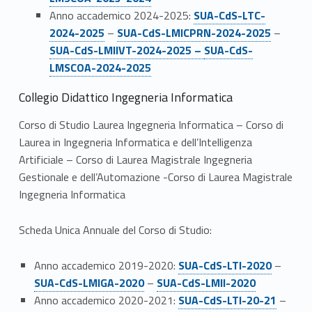
Link identifier #identifier__170498-19
Anno accademico 2024-2025:
SUA-CdS-LTC-
Link identifier #identifier__74758-20
Link identifier #identifier__53872-21
2024-2025
–
SUA-CdS-LMICPRN-2024-2025
–
Link identifier #identifier__199094-22
SUA-CdS-LMIIVT-2024-2025 –
SUA-CdS-
LMSCOA-2024-2025
Collegio Didattico Ingegneria Informatica
Corso di Studio Laurea Ingegneria Informatica – Corso di
Laurea in Ingegneria Informatica e dell’Intelligenza
Artificiale – Corso di Laurea Magistrale Ingegneria
Gestionale e dell’Automazione -Corso di Laurea Magistrale
Ingegneria Informatica
Scheda Unica Annuale del Corso di Studio:
Link identifier #identifier__188793-23
Link identifier #identifier__106944-24
Anno accademico 2019-2020:
SUA-CdS-LTI-2020
–
Link identifier #identifier__10356-25
SUA-CdS-LMIGA-2020
–
SUA-CdS-LMII-2020
Link identifier #identifier__120910-26
Anno accademico 2020-2021:
SUA-CdS-LTI-20-21
–
Link identifier #identifier__78347-27
Link identifier #identifier__149278-28