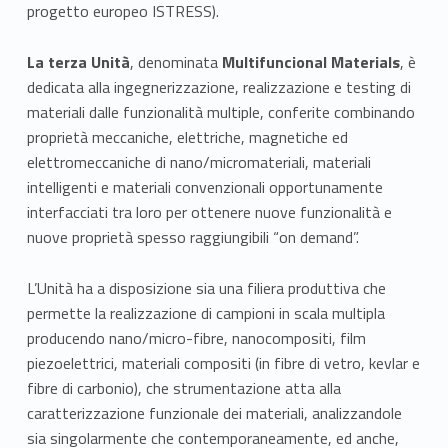
progetto europeo ISTRESS).
e
La terza Unità
, denominata
Multifuncional Materials
, è
r
dedicata alla ingegnerizzazione, realizzazione e testing di
i
materiali dalle funzionalità multiple, conferite combinando
proprietà meccaniche, elettriche, magnetiche ed
a
elettromeccaniche di nano/micromateriali, materiali
l
intelligenti e materiali convenzionali opportunamente
interfacciati tra loro per ottenere nuove funzionalità e
i
nuove proprietà spesso raggiungibili “on demand”.
L’Unità ha a disposizione sia una filiera produttiva che
permette la realizzazione di campioni in scala multipla
producendo nano/micro-fibre, nanocompositi, film
piezoelettrici, materiali compositi (in fibre di vetro, kevlar e
fibre di carbonio), che strumentazione atta alla
caratterizzazione funzionale dei materiali, analizzandole
sia singolarmente che contemporaneamente, ed anche,