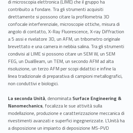
c
di microscopia elettronica (LIME) che il gruppo ha
contribuito a fondare. Tra gli strumenti acquisiti
i
direttamente si possono citare la profilometria 3D
confocale interferenziale, microscopie ottiche, misura di
e
angolo di contatto, X-Ray Fluorescence, X-ray Diffraction
n
a 5 assi e rivelatore 3D, un AFM, un tribometro originale
brevettato e una camera in nebbia salina. Tra gli strumenti
z
condivisi al LIME si possono citare un SEM W, un SEM
a
FEG, un DualBeam, un TEM, un secondo AFM ad alta
risoluzione, un terzo AFM per scopi didattici e infine la
e
linea tradizionale di preparativa di campioni metallografici,
non conduttivi e biologici.
T
e
La seconda Unità
, denominata
Surface Engineering &
Nanomechanics
, focalizza le sue attività sulla
c
modellazione, produzione e caratterizzazione meccanica di
n
rivestimenti avanzati e superfici ingegnerizzate. L’Unità ha
a disposizione un impianto di deposizione MS-PVD