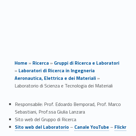
Home
»
Ricerca
»
Gruppi di Ricerca e Laboratori
»
Laboratori di Ricerca in Ingegneria
Aeronautica, Elettrica e dei Materiali
»
Laboratorio di Scienza e Tecnologia dei Materiali
L
Responsabile: Prof. Edoardo Bemporad, Prof. Marco
Sebastiani, Prof.ssa Giulia Lanzara
a
Sito web del Gruppo di Ricerca
Link identifier #identifier__104815-1
Link identifier #identifier__104789-2
Link identifier #identifier__167586-3
b
Sito web del Laboratorio
–
Canale YouTube
–
Flickr