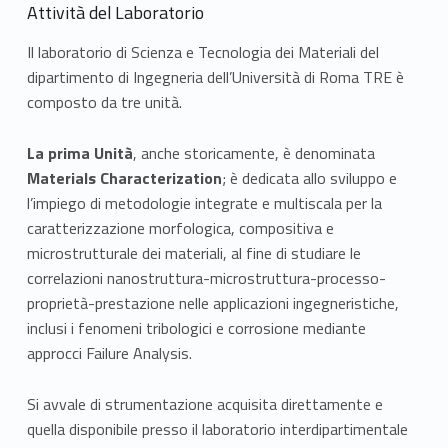
o
Attività del Laboratorio
r
Il laboratorio di Scienza e Tecnologia dei Materiali del
dipartimento di Ingegneria dell’Università di Roma TRE è
a
composto da tre unità.
t
La prima Unità
, anche storicamente, è denominata
o
Materials Characterization
; è dedicata allo sviluppo e
l’impiego di metodologie integrate e multiscala per la
r
caratterizzazione morfologica, compositiva e
i
microstrutturale dei materiali, al fine di studiare le
correlazioni nanostruttura-microstruttura-processo-
o
proprietà-prestazione nelle applicazioni ingegneristiche,
inclusi i fenomeni tribologici e corrosione mediante
d
approcci Failure Analysis.
i
Si avvale di strumentazione acquisita direttamente e
S
quella disponibile presso il laboratorio interdipartimentale