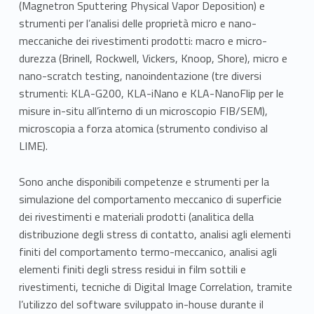
o
(Magnetron Sputtering Physical Vapor Deposition) e
l
strumenti per l’analisi delle proprietà micro e nano-
meccaniche dei rivestimenti prodotti: macro e micro-
o
durezza (Brinell, Rockwell, Vickers, Knoop, Shore), micro e
nano-scratch testing, nanoindentazione (tre diversi
g
strumenti: KLA-G200, KLA-iNano e KLA-NanoFlip per le
i
misure in-situ all’interno di un microscopio FIB/SEM),
microscopia a forza atomica (strumento condiviso al
a
LIME).
d
Sono anche disponibili competenze e strumenti per la
e
simulazione del comportamento meccanico di superficie
dei rivestimenti e materiali prodotti (analitica della
i
distribuzione degli stress di contatto, analisi agli elementi
M
finiti del comportamento termo-meccanico, analisi agli
elementi finiti degli stress residui in film sottili e
a
rivestimenti, tecniche di Digital Image Correlation, tramite
t
l’utilizzo del software sviluppato in-house durante il