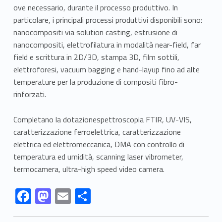
ove necessario, durante il processo produttivo. In
particolare, i principali processi produttivi disponibili sono:
nanocompositi via solution casting, estrusione di
nanocompositi, elettrofilatura in modalità near-field, far
field e scrittura in 2D/3D, stampa 3D, film sottili,
elettroforesi, vacuum bagging e hand-layup fino ad alte
temperature per la produzione di compositi fibro-
rinforzati.
Completano la dotazionespettroscopia FTIR, UV-VIS,
caratterizzazione ferroelettrica, caratterizzazione
elettrica ed elettromeccanica, DMA con controllo di
temperatura ed umidità, scanning laser vibrometer,
termocamera, ultra-high speed video camera.
Link identifier #identifier__132357-4
Link identifier #identifier__135517-5
Link identifier #identifier__119696-6
Link identifier #identifier__127134-7
F
M
E
C
ac
as
m
o