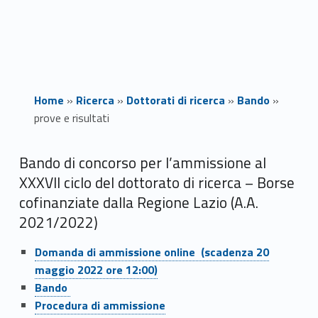
Home
»
Ricerca
»
Dottorati di ricerca
»
Bando
»
prove e risultati
p
Bando di concorso per l’ammissione al
XXXVII ciclo del dottorato di ricerca – Borse
r
cofinanziate dalla Regione Lazio (A.A.
o
2021/2022)
v
Link identifier #identifier__38812-1
Domanda di ammissione online (scadenza 20
maggio 2022 ore 12:00)
e
Link identifier #identifier__80487-3
Link identifier #identifier__133619-3
Link identifier #identifier__29400-2
Bando
Link identifier #identifier__180332-3
e
Procedura di ammissione